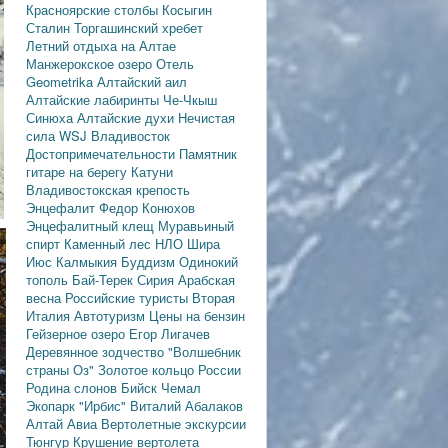
Красноярские столбы
Косыгин
Сталин
Торгашинский хребет
Летний отдыха на Алтае
Манжерокское озеро
Отель
Geometrika
Алтайский аил
Алтайские лабиринты
Че-Чкыш
Синюха
Алтайские духи
Нечистая
сила
WSJ
Владивосток
Достопримечательности
Памятник
гитаре на берегу Катуни
Владивостокская крепость
Энцефалит
Федор Конюхов
Энцефалитный клещ
Муравьиный
спирт
Каменный лес
НЛО
Шира
Июс
Калмыкия
Буддизм
Одинокий
тополь
Бай-Терек
Сирия
Арабская
весна
Российские туристы
Вторая
Италия
Автотуризм
Цены на бензин
Гейзерное озеро
Егор Лигачев
Деревянное зодчество
"Волшебник
страны Оз"
Золотое кольцо России
Родина слонов
Бийск
Чемал
Экопарк "Ирбис"
Виталий Абалаков
Алтай Авиа
Вертолетные экскурсии
Тюнгур
Крушение вертолета