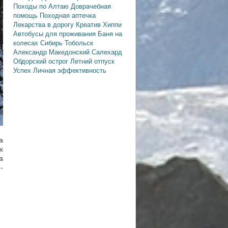
Походы по Алтаю
Доврачебная
помощь
Походная аптечка
Лекарства в дорогу
Креатив
Хиппи
Автобусы для проживания
Баня на
колесах
Сибирь
Тобольск
Александр Македонский
Салехард
Обдорский острог
Летний отпуск
Успех
Личная эффективность
а
х
а
-