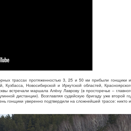
орных трассах протяженностью 3, 25 и 50 км прибыли гонщики и
й, Кузбасса, Новосибирской и Иркутской областей, Красноярског
осквы встречали маршала Алёну Лаврову (в просторечье – главног
линной дистанции). Возглавляя судейскую бригаду уже второй го
вень гонщики уверенно подтвердили на сложнейшей трассе: никто и