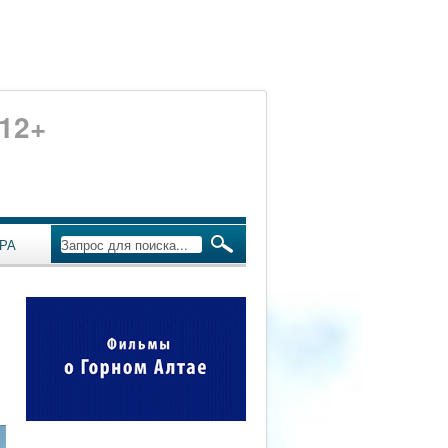
12+
РА