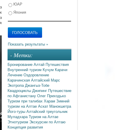
ЮАР
з
х
Япония
з
я
- Метки:
Бронирование
Алтай
Путешествия
Внутренний туризм
Кучум
Карачи
Лечение
Оздоровление
Карачинская
Алтайский Марс
Экотропа
Джангыз-Тобе
Квадроциклы
Джипинг
Путешествие
по Афганистану
Олег Приходько
Туризм при талибах
Харам
Зимний
туризм на Алтае
Аскат
Манокшетра
Його-туры
Алтайский треугольник
Муладхара
Туризм на Алтае
Этнотуризм
Экскурсии по Алтаю
Концепция развития