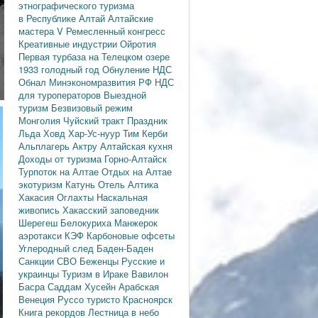
этнографического туризма
в Республике Алтай
Алтайские
мастера
V Ремесленный конгресс
Креативные индустрии
Ойротия
Первая турбаза на Телецком озере
1933 голодный год
Обнуление НДС
Обнал
Минэкономразвития РФ
НДС
для туроператоров
Выездной
туризм
Безвизовый режим
Монголия
Чуйский тракт
Праздник
Льда
Ховд
Хар-Ус-нуур
Тим Керби
Альплагерь Актру
Алтайская кухня
Доходы от туризма
Горно-Алтайск
Турпоток на Алтае
Отдых на Алтае
экотуризм
Катунь
Отель Алтика
Хакасия
Оглахты
Наскальная
живопись
Хакасский заповедник
Шерегеш
Белокуриха
Манжерок
аэротакси
КЭФ
Карбоновые офсеты
Углеродный след
Баден-Баден
Санкции
СВО
Беженцы
Русские и
украинцы
Туризм в Ираке
Вавилон
Басра
Саддам Хусейн
Арабская
Венеция
Руссо туристо
Красноярск
Книга рекордов
Лестница в небо