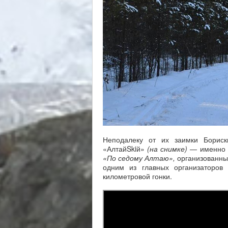
Неподалеку от их заимки Бориск
«АлтайSkiй»
(на снимке)
— именно т
«По седому Алтаю»,
организованны
одним из главных организаторов
километровой гонки.