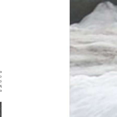
з
о
о
д
з