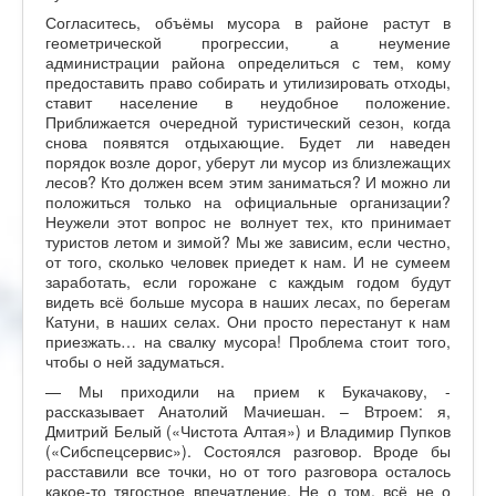
Согласитесь, объёмы мусора в районе растут в
геометрической прогрессии, а неумение
администрации района определиться с тем, кому
предоставить право собирать и утилизировать отходы,
ставит население в неудобное положение.
Приближается очередной туристический сезон, когда
снова появятся отдыхающие. Будет ли наведен
порядок возле дорог, уберут ли мусор из близлежащих
лесов? Кто должен всем этим заниматься? И можно ли
положиться только на официальные организации?
Неужели этот вопрос не волнует тех, кто принимает
туристов летом и зимой? Мы же зависим, если честно,
от того, сколько человек приедет к нам. И не сумеем
заработать, если горожане с каждым годом будут
видеть всё больше мусора в наших лесах, по берегам
Катуни, в наших селах. Они просто перестанут к нам
приезжать… на свалку мусора! Проблема стоит того,
чтобы о ней задуматься.
— Мы приходили на прием к Букачакову, -
рассказывает Анатолий Мачиешан. – Втроем: я,
Дмитрий Белый («Чистота Алтая») и Владимир Пупков
(«Сибспецсервис»). Состоялся разговор. Вроде бы
расставили все точки, но от того разговора осталось
какое-то тягостное впечатление. Не о том, всё не о