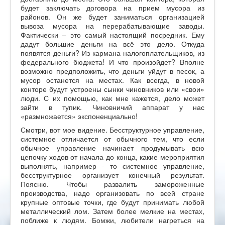
будет заключать договора на прием мусора из
районов. Он же будет заниматься организацией
вывоза мусора на перерабатывающие заводы.
Фактически – это самый настоящий посредник. Ему
дадут большие деньги на всё это дело. Откуда
появятся деньги? Из кармана налогоплательщиков, из
федерального бюджета! И что произойдет? Вполне
возможно предположить, что деньги уйдут в песок, а
мусор останется на местах. Как всегда, в новой
конторе будут устроены сынки чиновников или «свои»
люди. С их помощью, как мне кажется, дело может
зайти в тупик. Чиновничий аппарат у нас
«размножается» экспоненциально!
Смотри, вот мое видение. Бесструктурное управление,
системное отличается от обычного тем, что если
обычное управление начинает продумывать всю
цепочку ходов от начала до конца, какие мероприятия
выполнять, например - то системное управление,
бесструктурное организует конечный результат.
Поясню. Чтобы развалить замороженные
производства, надо организовать по всей стране
крупные оптовые точки, где будут принимать любой
металлический лом. Затем более мелкие на местах,
поближе к людям. Бомжи, любители нагреться на