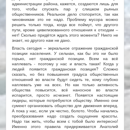
администрации района, кажется, создаются лишь для
того, чтобы спускать пар у слишком рьяных
общественников. Реальное дело стопорится, так как
чиновникам это не надо. Проблему мусора можно
решить только тогда, когда все поймут, что другого
пути, кроме цивилизованного отношения к отходам –
нет! Сколько придётся ждать этого момента? Никто не
знает, но другого нам не дано.
Власть сегодня – зеркальное отражение гражданской
позиции населения. У сельчан, как бы это ни было
горько, нет гражданской позиции. Всем на всё
наплевать - поэтому у нас и власть такая! Когда у
людей появится гражданская позиция? Сложно
сказать, но без повышения градуса общественных
отношений во власти будут сидеть те, кому глубоко
наплевать уже на всех. Но как только активность
общества повысится, всё наносное во власти
испарится, просто исчезнет. Появятся настоящие
лидеры, которые потребуются обществу. Именно они
сумеют организовать общество для движения вперед.
А пока у нас, если уж честно, болото. Чтобы начались
преобразования надо создать ощущение красоты.
Надо так жить, чтобы всем с тобой было интересно!
Именно этого правила придерживается Анатолий