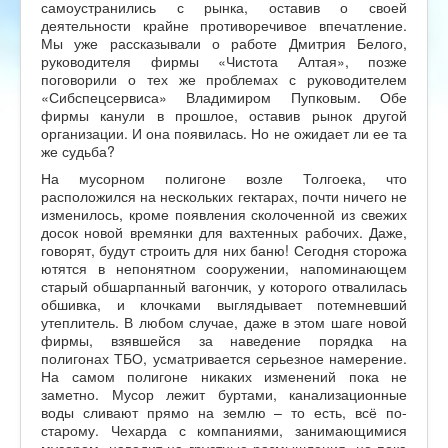
самоустранились с рынка, оставив о своей
деятельности крайне противоречивое впечатление.
Мы уже рассказывали о работе Дмитрия Белого,
руководителя фирмы «Чистота Алтая», позже
поговорили о тех же проблемах с руководителем
«Сибспецсервиса» Владимиром Пупковым. Обе
фирмы канули в прошлое, оставив рынок другой
организации. И она появилась. Но не ожидает ли ее та
же судьба?
На мусорном полигоне возле Толгоека, что
расположился на нескольких гектарах, почти ничего не
изменилось, кроме появления сколоченной из свежих
досок новой времянки для вахтенных рабочих. Даже,
говорят, будут строить для них баню! Сегодня сторожа
ютятся в непонятном сооружении, напоминающем
старый обшарпанный вагончик, у которого отвалилась
обшивка, и клочками выглядывает потемневший
утеплитель. В любом случае, даже в этом шаге новой
фирмы, взявшейся за наведение порядка на
полигонах ТБО, усматривается серьезное намерение.
На самом полигоне никаких изменений пока не
заметно. Мусор лежит буртами, канализационные
воды сливают прямо на землю – то есть, всё по-
старому. Чехарда с компаниями, занимающимися
мусором, наводит на грустные размышления, но пока