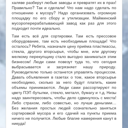
халяве разберут любые заводы и превратят их в прах!
Правильно? Так и сделали! Что нам надо сделать по
отношению к мусору? Надо организовать огромную
площадку по его сбору и утилизации. Майминский
мусороперерабатывающий завод как раз для этого
подходит почти идеально.
Там есть всё для сортировки. Там есть прессовое
оборудование, там есть необходимые площади! Что
осталось? Ребята, назначьте цену приёма пластмассы,
стекла, другого вторсырья, чтобы мне, или другому
мелкому перекупщику стало выгодно заниматься этим
бизнесом! Люди сами повезут туда то, что сегодня
выбрасывается и загрязняет нашу природу.
Руководителю только останется управлять процессом.
Давать объявления в газетах о том, какое вторсырье
необходимо, сколько за него будут платить, какие
объемы принимаются. Люди сами рассортируют по
цвету ПЭТ-бутылки, стекло, металл, бумагу и т.д. Низы
надо заинтересовать, чтобы дело сдвинулось с места!
Либо страхом, либо совестью, но лучше деньгами…
Без желания простых людей сознательно заняться
сортировкой мусора и его сдачей на пункты приема
ничего не получится. Любые благие намерения канут в
никуда!