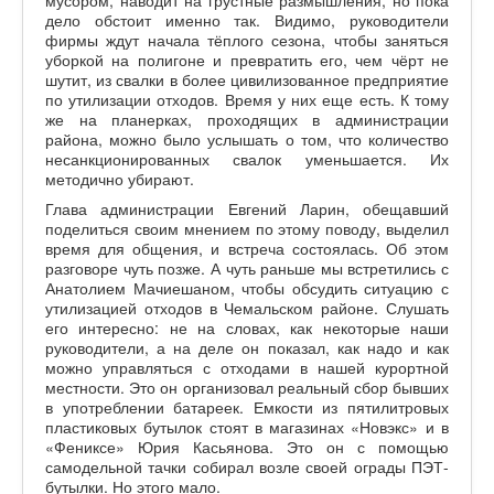
дело обстоит именно так. Видимо, руководители
фирмы ждут начала тёплого сезона, чтобы заняться
уборкой на полигоне и превратить его, чем чёрт не
шутит, из свалки в более цивилизованное предприятие
по утилизации отходов. Время у них еще есть. К тому
же на планерках, проходящих в администрации
района, можно было услышать о том, что количество
несанкционированных свалок уменьшается. Их
методично убирают.
Глава администрации Евгений Ларин, обещавший
поделиться своим мнением по этому поводу, выделил
время для общения, и встреча состоялась. Об этом
разговоре чуть позже. А чуть раньше мы встретились с
Анатолием Мачиешаном, чтобы обсудить ситуацию с
утилизацией отходов в Чемальском районе. Слушать
его интересно: не на словах, как некоторые наши
руководители, а на деле он показал, как надо и как
можно управляться с отходами в нашей курортной
местности. Это он организовал реальный сбор бывших
в употреблении батареек. Емкости из пятилитровых
пластиковых бутылок стоят в магазинах «Новэкс» и в
«Фениксе» Юрия Касьянова. Это он с помощью
самодельной тачки собирал возле своей ограды ПЭТ-
бутылки. Но этого мало.