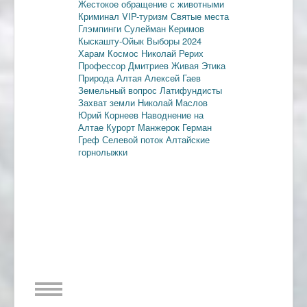
Жестокое обращение с животными
Криминал
VIP-туризм
Святые места
Глэмпинги
Сулейман Керимов
Кыскашту-Ойык
Выборы 2024
Харам
Космос
Николай Рерих
Профессор Дмитриев
Живая Этика
Природа Алтая
Алексей Гаев
Земельный вопрос
Латифундисты
Захват земли
Николай Маслов
Юрий Корнеев
Наводнение на
Алтае
Курорт Манжерок
Герман
Греф
Селевой поток
Алтайские
горнолыжки