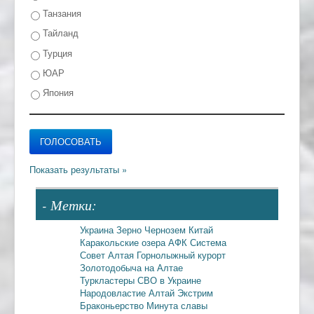
Танзания
Тайланд
Турция
ЮАР
Япония
- Метки:
Украина
Зерно
Чернозем
Китай
Каракольские озера
АФК Система
Совет Алтая
Горнолыжный курорт
Золотодобыча на Алтае
Туркластеры
СВО в Украине
Народовластие
Алтай
Экстрим
Браконьерство
Минута славы