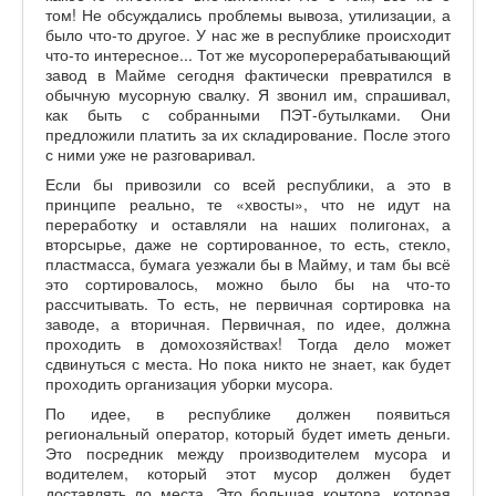
том! Не обсуждались проблемы вывоза, утилизации, а
было что-то другое. У нас же в республике происходит
что-то интересное... Тот же мусороперерабатывающий
завод в Майме сегодня фактически превратился в
обычную мусорную свалку. Я звонил им, спрашивал,
как быть с собранными ПЭТ-бутылками. Они
предложили платить за их складирование. После этого
с ними уже не разговаривал.
Если бы привозили со всей республики, а это в
принципе реально, те «хвосты», что не идут на
переработку и оставляли на наших полигонах, а
вторсырье, даже не сортированное, то есть, стекло,
пластмасса, бумага уезжали бы в Майму, и там бы всё
это сортировалось, можно было бы на что-то
рассчитывать. То есть, не первичная сортировка на
заводе, а вторичная. Первичная, по идее, должна
проходить в домохозяйствах! Тогда дело может
сдвинуться с места. Но пока никто не знает, как будет
проходить организация уборки мусора.
По идее, в республике должен появиться
региональный оператор, который будет иметь деньги.
Это посредник между производителем мусора и
водителем, который этот мусор должен будет
доставлять до места. Это большая контора, которая