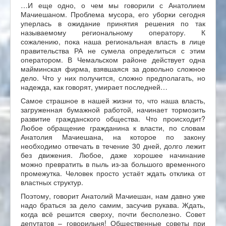
…И еще одно, о чем мы говорили с Анатолием
Мачиешаном. Проблема мусора, его уборки сегодня
уперлась в ожидание принятия решения по так
называемому региональному оператору. К
сожалению, пока наша региональная власть в лице
правительства РА не сумела определиться с этим
оператором. В Чемальском районе действует одна
майминская фирма, взявшаяся за довольно сложное
дело. Что у них получится, сложно предполагать, но
надежда, как говорят, умирает последней…
Самое страшное в нашей жизни то, что наша власть,
загруженная бумажной работой, начинает тормозить
развитие гражданского общества. Что происходит?
Любое обращение гражданина к власти, по словам
Анатолия Мачиешана, на которое по закону
необходимо отвечать в течение 30 дней, долго лежит
без движения. Любое, даже хорошее начинание
можно превратить в пыль из-за большого временного
промежутка. Человек просто устаёт ждать отклика от
властных структур.
Поэтому, говорит Анатолий Мачиешан, нам давно уже
надо браться за дело самим, засучив рукава. Ждать,
когда всё решится сверху, почти бесполезно. Совет
депутатов – говорильня! Общественные советы при