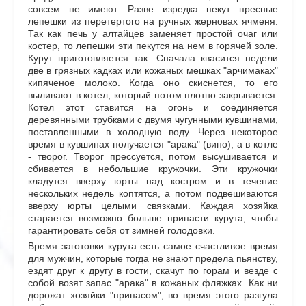
совсем не имеют. Разве изредка пекут пресные
лепешки из перетертого на ручных жерновах ячменя.
Так как печь у алтайцев заменяет простой очаг или
костер, то лепешки эти пекутся на нем в горячей золе.
Курут приготовляется так. Сначала квасится недели
две в грязных кадках или кожаных мешках "арчимаках"
кипяченое молоко. Когда оно скиснется, то его
выливают в котел, который потом плотно закрывается.
Котел этот ставится на огонь и соединяется
деревянными трубками с двумя чугунными кувшинами,
поставленными в холодную воду. Через некоторое
время в кувшинах получается "арака" (вино), а в котле
- творог. Творог прессуется, потом высушивается и
сбивается в небольшие кружочки. Эти кружочки
кладутся вверху юрты над костром и в течение
нескольких недель коптятся, а потом подвешиваются
вверху юрты целыми связками. Каждая хозяйка
старается возможно больше припасти курута, чтобы
гарантировать себя от зимней голодовки.
Время заготовки курута есть самое счастливое время
для мужчин, которые тогда не знают предела пьянству,
ездят друг к другу в гости, скачут по горам и везде с
собой возят запас "арака" в кожаных фляжках. Как ни
дорожат хозяйки "припасом", во время этого разгула