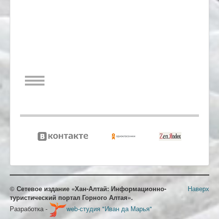
©
Сетевое издание «Хан-Алтай: Информационно-
Наверх
туристический портал Горного Алтая».
Разработка -
web-студия "Иван да Марья"