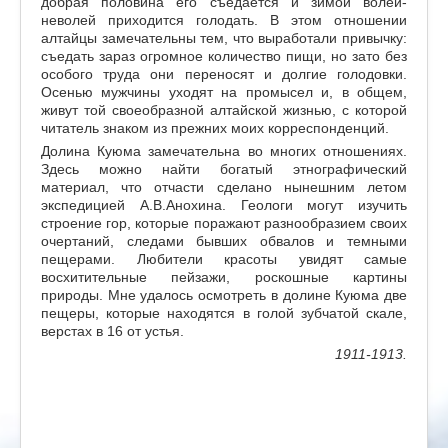
добрая половина его съедается и зимой волей-
неволей приходится голодать. В этом отношении
алтайцы замечательны тем, что выработали привычку:
съедать зараз огромное количество пищи, но зато без
особого труда они переносят и долгие голодовки.
Осенью мужчины уходят на промысел и, в общем,
живут той своеобразной алтайской жизнью, с которой
читатель знаком из прежних моих корреспонденций.
Долина Куюма замечательна во многих отношениях.
Здесь можно найти богатый этнографический
материал, что отчасти сделано нынешним летом
экспедицией А.В.Анохина. Геологи могут изучить
строение гор, которые поражают разнообразием своих
очертаний, следами бывших обвалов и темными
пещерами. Любители красоты увидят самые
восхитительные пейзажи, роскошные картины
природы. Мне удалось осмотреть в долине Куюма две
пещеры, которые находятся в голой зубчатой скале,
верстах в 16 от устья.
1911-1913.