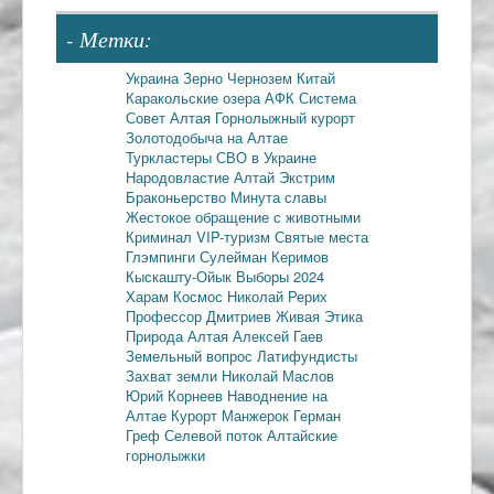
- Метки:
Украина
Зерно
Чернозем
Китай
Каракольские озера
АФК Система
Совет Алтая
Горнолыжный курорт
Золотодобыча на Алтае
Туркластеры
СВО в Украине
Народовластие
Алтай
Экстрим
Браконьерство
Минута славы
Жестокое обращение с животными
Криминал
VIP-туризм
Святые места
Глэмпинги
Сулейман Керимов
Кыскашту-Ойык
Выборы 2024
Харам
Космос
Николай Рерих
Профессор Дмитриев
Живая Этика
Природа Алтая
Алексей Гаев
Земельный вопрос
Латифундисты
Захват земли
Николай Маслов
Юрий Корнеев
Наводнение на
Алтае
Курорт Манжерок
Герман
Греф
Селевой поток
Алтайские
горнолыжки