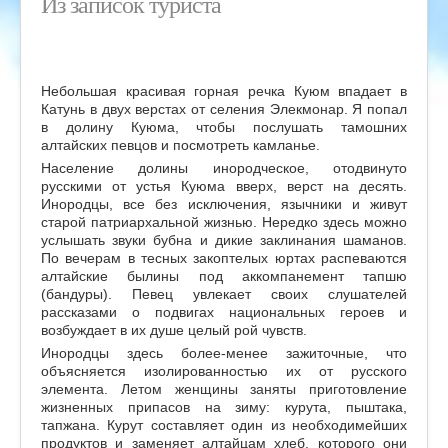
Из записок туриста
Небольшая красивая горная речка Куюм впадает в
Катунь в двух верстах от селения Элекмонар. Я попал
в долину Куюма, чтобы послушать тамошних
алтайских певцов и посмотреть камланье.
Население долины инородческое, отодвинуто
русскими от устья Куюма вверх, верст на десять.
Инородцы, все без исключения, язычники и живут
старой патриархальной жизнью. Нередко здесь можно
услышать звуки бубна и дикие заклинания шаманов.
По вечерам в тесных закоптелых юртах распеваются
алтайские былины под аккомпанемент тапшю
(бандуры). Певец увлекает своих слушателей
рассказами о подвигах национальных героев и
возбуждает в их душе целый рой чувств.
Инородцы здесь более-менее зажиточные, что
объясняется изолированностью их от русского
элемента. Летом женщины заняты приготовление
жизненных припасов на зиму: курута, пыштака,
тапжана. Курут составляет один из необходимейших
продуктов и заменяет алтайцам хлеб, которого они