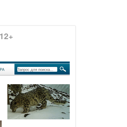
12+
РА