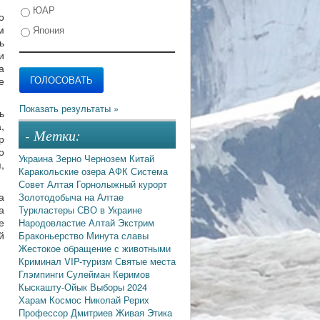
ЮАР
о
м
Япония
ь
и
а
е
ь
,
- Метки:
р
о
Украина
Зерно
Чернозем
Китай
,
Каракольские озера
АФК Система
Совет Алтая
Горнолыжный курорт
а
Золотодобыча на Алтае
а
Туркластеры
СВО в Украине
е
Народовластие
Алтай
Экстрим
й
Браконьерство
Минута славы
Жестокое обращение с животными
Криминал
VIP-туризм
Святые места
Глэмпинги
Сулейман Керимов
Кыскашту-Ойык
Выборы 2024
Харам
Космос
Николай Рерих
Профессор Дмитриев
Живая Этика