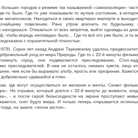
 больших городов о режиме так называемой «самоизоляции» част
где-то было. Где-то уже показывали то жуткое состояние, в которо
и мегаполисов. Находиться в своих квартирах взаперти и выходит
сочайшему повелению. Рано утром вскочить по будильнику 
ас находишься. Отказаться от всех запретов, выйти однажды из дом
, чтобы впредь неповадно было… Где-то всё это уже было, и та ж
редсказана с поразительной точностью.
1979). Сорок лет назад Андрею Тарковскому удалось предвосхитит
бровольный уход из мира Природы. Где-то с 22-й минуты фильма
окинуть город, они подвергаются преследованию. Стоп-кад
ких преследователей. В нем не осталось никаких чувств, лицо ег
шнее, чем если бы выражало злобу, ярость или презрение. Кажется
, добровольно сдавшийся в плен.
там, где могут осуществиться их желания и мечты. Сюжет фильм
ра». Но отрывок, который длится с 22-й минуты до момента, когд
ма», - и после серой безысходности на экране проступают живы
кажется, снят будто вчера. И только теперь открывается истинны
тогда, на закате «эпохи застоя».