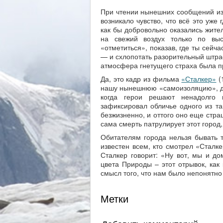
При чтении нынешних сообщений из
возникало чувство, что всё это уже 
как бы добровольно оказались жител
на свежий воздух только по вы
«отметиться», показав, где ты сейч
— и схлопотать разорительный штраф
атмосфера гнетущего страха была п
Да, это кадр из фильма
«Сталкер»
(
нашу нынешнюю «самоизоляцию», до
когда герои решают ненадолго п
зафиксировал обличье одного из та
безжизненно, и оттого оно еще стра
сама смерть патрулирует этот город
Обитателям города нельзя бывать 
известен всем, кто смотрел «Сталке
Сталкер говорит: «Ну вот, мы и до
цвета Природы – этот отрывок, как 
смысл того, что нам было непонятно 
Метки