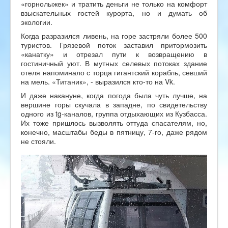
«горнолыжек» и тратить деньги не только на комфорт
взыскательных гостей курорта, но и думать об
экологии.
Когда разразился ливень, на горе застряли более 500
туристов. Грязевой поток заставил притормозить
«канатку» и отрезал пути к возвращению в
гостиничный уют. В мутных селевых потоках здание
отеля напоминало с торца гигантский корабль, севший
на мель. «Титаник», - выразился кто-то на Vk.
И даже накануне, когда погода была чуть лучше, на
вершине горы скучала в западне, по свидетельству
одного из tg-каналов, группа отдыхающих из Кузбасса.
Их тоже пришлось вызволять оттуда спасателям, но,
конечно, масштабы беды в пятницу, 7-го, даже рядом
не стояли.