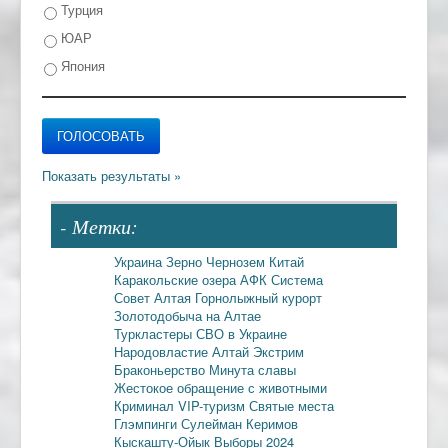
Турция
ЮАР
Япония
- Метки:
Украина
Зерно
Чернозем
Китай
Каракольские озера
АФК Система
Совет Алтая
Горнолыжный курорт
Золотодобыча на Алтае
Туркластеры
СВО в Украине
Народовластие
Алтай
Экстрим
Браконьерство
Минута славы
Жестокое обращение с животными
Криминал
VIP-туризм
Святые места
Глэмпинги
Сулейман Керимов
Кыскашту-Ойык
Выборы 2024