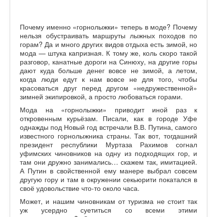
Почему именно «горнолыжки» теперь в моде? Почему
нельзя обустраивать маршруты лыжных походов по
горам? Да и много других видов отдыха есть зимой, но
мода — штука капризная. К тому же, коль скоро такой
разговор, канатные дороги на Синюху, на другие горы
дают куда больше денег вовсе не зимой, а летом,
когда люди едут к нам вовсе не для того, чтобы
красоваться друг перед другом «недружественной»
зимней экипировкой, а просто любоваться горами.
Мода на «горнолыжки» приводит иной раз к
откровенным курьёзам. Писали, как в городе Уфе
однажды под Новый год встречали В.В. Путина, самого
известного горнолыжника страны. Так вот, тогдашний
президент республики Муртаза Рахимов согнал
уфимских чиновников на одну из подходящих гор, и
там они дружно занимались… скажем так, имитацией.
А Путин в свойственной ему манере выбрал совсем
другую гору и там в окружении секьюрити покатался в
своё удовольствие что-то около часа.
Может, и нашим чиновникам от туризма не стоит так
уж усердно суетиться со всеми этими