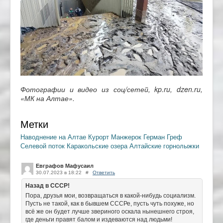
Фотографии и видео из соц/сетей, kp.ru, dzen.ru,
«МК на Алтае».
Метки
Наводнение на Алтае
Курорт Манжерок
Герман Греф
Селевой поток
Каракольские озера
Алтайские горнолыжки
Евграфов Мафусаил
30.07.2023 в 18:22
#
Ответить
Назад в СССР!
Пора, друзья мои, возвращаться в какой-нибудь социализм.
Пусть не такой, как в бывшем СССРе, пусть чуть похуже, но
всё же он будет лучше звериного оскала нынешнего строя,
где деньги правят балом и издеваются над людьми!