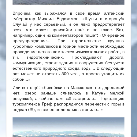
Впрочем, как выражался в свое время алтайский
губернатор Михаил Евдокимов: «Шутки в сторону!»
Случай у нас серьёзный, и он явно предостерегает
всех, что может произойти ещё и не такое. Вот,
например, один из комментаторов пишет: «Очередное
предупреждение... При строительстве крупных
курортных комплексов в горной местности необходимо
проведение целого комплекса изыскательских работ, в
т.ч. гидротехнических. Прокладывают дороги,
коммуникации, строят здания и сооружения без учета
естественного природного схода воды... В следующий
раз может не отрезать 500 чел., а просто утащить их
собой...»
Или вот ещё: «Ливнёвки на Манжероке нет, дренажей
нет, озеро раньше сливалось в Катунь мелкой
речушкой, а сейчас там всё застроили... Подстанцию
туркомплекса Греф распорядился перенести с горы в
подвал (!!!), и там ее полностью затопило...»