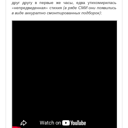
друг другу в первые же часы, едва утихомирилась
«непредвиденная» стихия
(в ряде СМИ они появились
в виде аккуратно смонтированных подборок)
: