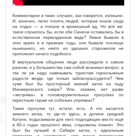
Комментарии в таких случаях, как говорится, излишни.
И, конечно, легко понять людей, которые ехали сюда
на отдых — а попали в кромешный ад. Но всё же:
такое случилось бы, если обе Синюхи оставались бы в
естественном первозданном виде? Ливни бывали в
этих краях и в прежние годы, они бывали похлеще
нынешнего, но никто из здешних старожилов не
припомнит ничего подобного.
В виртуальном общении люди рассуждали о самом
разном, и у большинства сам собой возникал вопрос: а
так ли уж надо навязывать туристам горнолыжные
радости везде, где только заблагорассудится? Чем
хуже был бы просторный зимний каток на льду
Манжерокского озера? Или, скажем, нет разве
«экстрима» в головокружительных прогулках по
окрестным горам на собачьих упряжках?
Такие прогулки тут, кстати, есть. А что касается
зимнего катка, то где-то здесь, в долине средней
Катуни, подыскивали для него подходящее место ещё
в 60-х годах прошлого века, старожилы помнят. Это
был бы лучший в Сибири каток, с идеальным
климатом, и неизвестно, чем лучше теперешняя