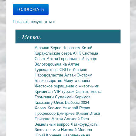
- Метки:
Украина
Зерно
Чернозем
Китай
Каракольские озера
АФК Система
Совет Алтая
Горнолыжный курорт
Золотодобыча на Алтае
Туркластеры
СВО в Украине
Народовластие
Алтай
Экстрим
Браконьерство
Минута славы
Жестокое обращение с животными
Криминал
VIP-туризм
Святые места
Глэмпинги
Сулейман Керимов
Кыскашту-Ойык
Выборы 2024
Харам
Космос
Николай Рерих
Профессор Дмитриев
Живая Этика
Природа Алтая
Алексей Гаев
Земельный вопрос
Латифундисты
Захват земли
Николай Маслов
Юрий Корнеев
Наводнение на