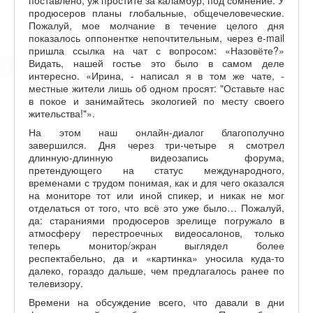
продюсеров планы глобальные, общечеловеческие.
Пожалуй, мое молчание в течение целого дня
показалось оппонентке непочтительным, через e-mail
пришла ссылка на чат с вопросом: «Назовёте?»
Видать, нашей гостье это было в самом деле
интересно. «Ирина, - написал я в том же чате, -
местные жители лишь об одном просят: "Оставьте нас
в покое и занимайтесь экологией по месту своего
жительства!"».
На этом наш онлайн-диалог благополучно
завершился. Дня через три-четыре я смотрел
длинную-длинную видеозапись форума,
претендующего на статус международного,
временами с трудом понимая, как и для чего оказался
на мониторе тот или иной спикер, и никак не мог
отделаться от того, что всё это уже было… Пожалуй,
да: стараниями продюсеров зрелище погружало в
атмосферу перестроечных видеосалонов, только
теперь монитор/экран выглядел более
респектабельно, да и «картинка» уносила куда-то
далеко, гораздо дальше, чем предлагалось ранее по
телевизору.
Времени на обсуждение всего, что давали в дни