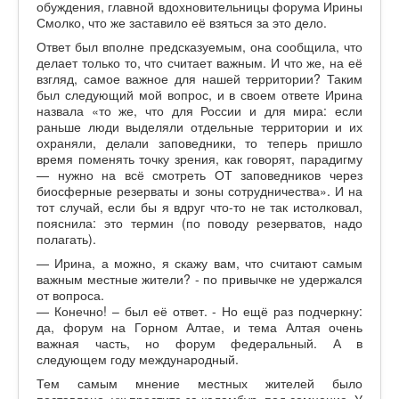
обуждения, главной вдохновительницы форума Ирины
Смолко, что же заставило её взяться за это дело.
Ответ был вполне предсказуемым, она сообщила, что
делает только то, что считает важным. И что же, на её
взгляд, самое важное для нашей территории? Таким
был следующий мой вопрос, и в своем ответе Ирина
назвала «то же, что для России и для мира: если
раньше люди выделяли отдельные территории и их
охраняли, делали заповедники, то теперь пришло
время поменять точку зрения, как говорят, парадигму
— нужно на всё смотреть ОТ заповедников через
биосферные резерваты и зоны сотрудничества». И на
тот случай, если бы я вдруг что-то не так истолковал,
пояснила: это термин (по поводу резерватов, надо
полагать).
— Ирина, а можно, я скажу вам, что считают самым
важным местные жители? - по привычке не удержался
от вопроса.
— Конечно! – был её ответ. - Но ещё раз подчеркну:
да, форум на Горном Алтае, и тема Алтая очень
важная часть, но форум федеральный. А в
следующем году международный.
Тем самым мнение местных жителей было
поставлено, уж простите за каламбур, под сомнение. У