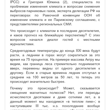
IPCC) и Григория Юлкина (2), специалиста по
проблемам изменения климата и вопросам снижения
выбросов парниковых газов, эксперта делегации РФ на
переговорах по Рамочной конвенции ООН об
изменении климата и ее Парижскому соглашению, с
представителями региональных СМИ.
Что происходит с климатом в последние десятилетия,
и каков прогноз на ближайшую перспективу? С этих
вопросов начался диалог гостей с местными
журналистами.
Среднегодовые температуры до конца XXI века будут
расти, а ледники в горах могут сократиться за это
время на 75 процентов. На примере массива Актру мы
видим, как граница леса стремительно поднимается
вверх, перемены видны от одного десятилетия к
другому. Если в старые времена ледник отступал в
среднем на 100 метров за 50 лет, то теперь это
происходит значительно быстрее.
Почему это происходит? Может, сказывается
смещение магнитных полюсов? Нет, эти периоды
исчисляются десятками и даже сотнями лет, а в
данный момент мы находимся «в теплом пике»; в
наступившем III тыс. н.э. похолодание вообще
невозможно: сжигание гигантских объемов топлива,