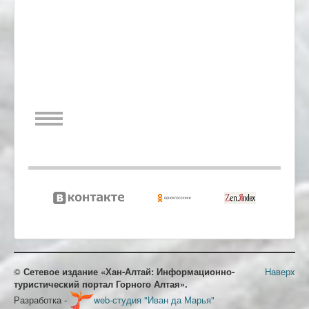
©
Сетевое издание «Хан-Алтай: Информационно-
Наверх
туристический портал Горного Алтая».
Разработка -
web-студия "Иван да Марья"