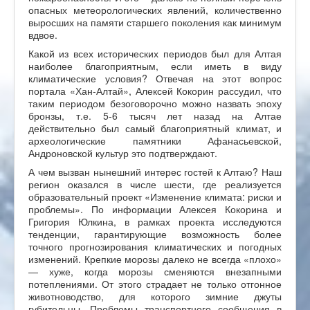
опасных метеорологических явлений, количественно
выросших на памяти старшего поколения как минимум
вдвое.
Какой из всех исторических периодов был для Алтая
наиболее благоприятным, если иметь в виду
климатические условия? Отвечая на этот вопрос
портала «Хан-Алтай», Алексей Кокорин рассудил, что
таким периодом безоговорочно можно назвать эпоху
бронзы, т.е. 5-6 тысяч лет назад на Алтае
действительно был самый благоприятный климат, и
археологические памятники Афанасьевской,
Андроновской культур это подтверждают.
А чем вызван нынешний интерес гостей к Алтаю? Наш
регион оказался в числе шести, где реализуется
образовательный проект «Изменение климата: риски и
проблемы». По информации Алексея Кокорина и
Григория Юлкина, в рамках проекта исследуются
тенденции, гарантирующие возможность более
точного прогнозирования климатических и погодных
изменений. Крепкие морозы далеко не всегда «плохо»
— хуже, когда морозы сменяются внезапными
потеплениями. От этого страдает не только отгонное
животноводство, для которого зимние джуты
губительны. Проблемы транспортного сообщения в