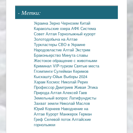
- Метки:
Украина
Зерно
Чернозем
Китай
Каракольские озера
АФК Система
Совет Алтая
Горнолыжный курорт
Золотодобыча на Алтае
Туркластеры
СВО в Украине
Народовластие
Алтай
Экстрим
Браконьерство
Минута славы
Жестокое обращение с животными
Криминал
VIP-туризм
Святые места
Глэмпинги
Сулейман Керимов
Кыскашту-Ойык
Выборы 2024
Харам
Космос
Николай Рерих
Профессор Дмитриев
Живая Этика
Природа Алтая
Алексей Гаев
Земельный вопрос
Латифундисты
Захват земли
Николай Маслов
Юрий Корнеев
Наводнение на
Алтае
Курорт Манжерок
Герман
Греф
Селевой поток
Алтайские
горнолыжки