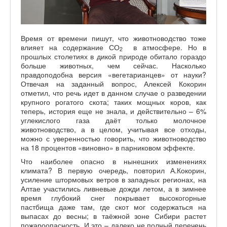
Время от времени пишут, что животноводство тоже
влияет на содержание СО
в атмосфере. Но в
2
прошлых столетиях в дикой природе обитало гораздо
больше животных, чем сейчас. Насколько
правдоподобна версия «вегетарианцев» от науки?
Отвечая на заданный вопрос, Алексей Кокорин
отметил, что речь идет в данном случае о разведении
крупного рогатого скота; таких мощных коров, как
теперь, история еще не знала, и действительно – 6%
углекислого газа даёт только молочное
животноводство, а в целом, учитывая все отходы,
можно с уверенностью говорить, что животноводство
на 18 процентов «виновно» в парниковом эффекте.
Что наиболее опасно в нынешних изменениях
климата? В первую очередь, повторил А.Кокорин,
усиление штормовых ветров в западных регионах, на
Алтае участились ливневые дожди летом, а в зимнее
время глубокий снег покрывает высокогорные
пастбища даже там, где скот мог содержаться на
выпасах до весны; в таёжной зоне Сибири растет
пожароопасность. И это – далеко не полный перечень