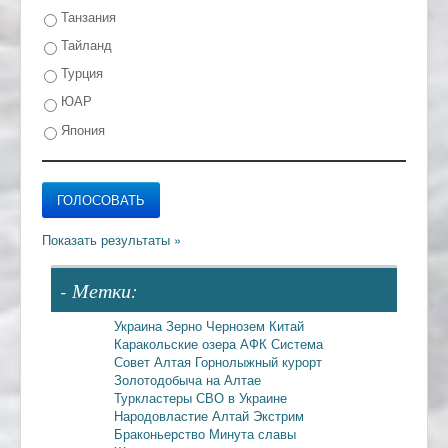
Танзания
Тайланд
Турция
ЮАР
Япония
- Метки:
Украина
Зерно
Чернозем
Китай
Каракольские озера
АФК Система
Совет Алтая
Горнолыжный курорт
Золотодобыча на Алтае
Туркластеры
СВО в Украине
Народовластие
Алтай
Экстрим
Браконьерство
Минута славы