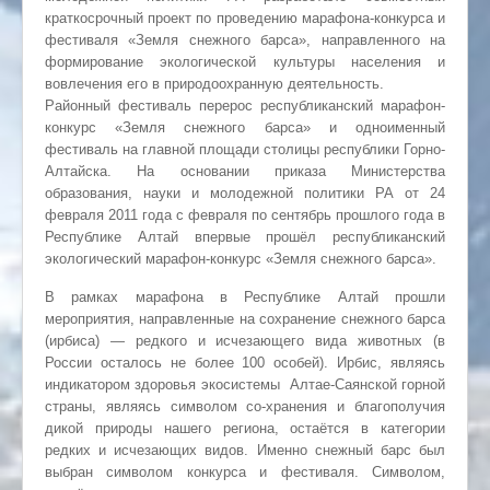
краткосрочный проект по проведению марафона-конкурса и
фестиваля «Земля снежного барса», направленного на
формирование экологической культуры населения и
вовлечения его в природоохранную деятельность.
Районный фестиваль перерос республиканский марафон-
конкурс «Земля снежного барса» и одноименный
фестиваль на главной площади столицы республики Горно-
Алтайска. На основании приказа Министерства
образования, науки и молодежной политики РА от 24
февраля 2011 года с февраля по сентябрь прошлого года в
Республике Алтай впервые прошёл республиканский
экологический марафон-конкурс «Земля снежного барса».
В рамках марафона в Республике Алтай прошли
мероприятия, направленные на сохранение снежного барса
(ирбиса) — редкого и исчезающего вида животных (в
России осталось не более 100 особей). Ирбис, являясь
индикатором здоровья экосистемы Алтае-Саянской горной
страны, являясь символом со-хранения и благополучия
дикой природы нашего региона, остаётся в категории
редких и исчезающих видов. Именно снежный барс был
выбран символом конкурса и фестиваля. Символом,