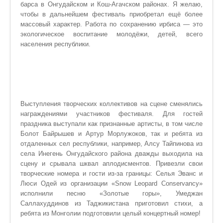
барса в Онгудайском и Кош-Агачском районах. Я желаю,
чтобы в дальнейшем фестиваль приобретал ещё более
массовый характер. Работа по сохранению ирбиса — это
экологическое воспитание молодёжи, детей, всего
населения республики.
Выступления творческих коллективов на сцене сменялись
награждениями участников фестиваля. Для гостей
праздника выступали как признанные артисты, в том числе
Болот Байрышев и Артур Морлужоков, так и ребята из
отдаленных сел республики, например, Алсу Тайпинова из
села Инегень Онгудайского района дважды выходила на
сцену и срывала шквал аплодисментов. Привезли свои
творческие номера и гости из-за границы: Селья Эванс и
Люси Одей из организации «Snow Leopard Conservancy»
исполнили песню «Золотые горы», Умеджан
Саллахуддинов из Таджикистана приготовил стихи, а
ребята из Монголии подготовили целый концертный номер!