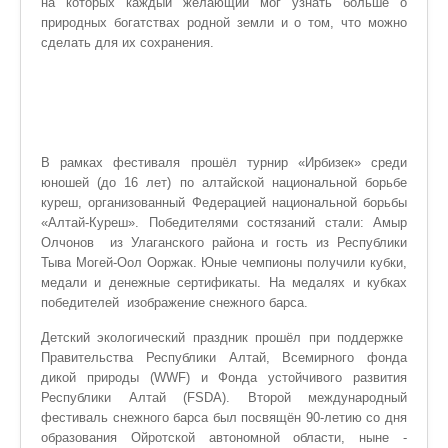
на которых каждый желающий мог узнать больше о
природных богатствах родной земли и о том, что можно
сделать для их сохранения.
В рамках фестиваля прошёл турнир «Ирбизек» среди
юношей (до 16 лет) по алтайской национальной борьбе
куреш, организованный Федерацией национальной борьбы
«Алтай-Куреш». Победителями состязаний стали: Амыр
Олчонов из Улаганского района и гость из Республики
Тыва Могей-Оол Ооржак. Юные чемпионы получили кубки,
медали и денежные сертификаты. На медалях и кубках
победителей изображение снежного барса.
Детский экологический праздник прошёл при поддержке
Правительства Республики Алтай, Всемирного фонда
дикой природы (WWF) и Фонда устойчивого развития
Республики Алтай (FSDA). Второй международный
фестиваль снежного барса был посвящён 90-летию со дня
образования Ойротской автономной области, ныне -