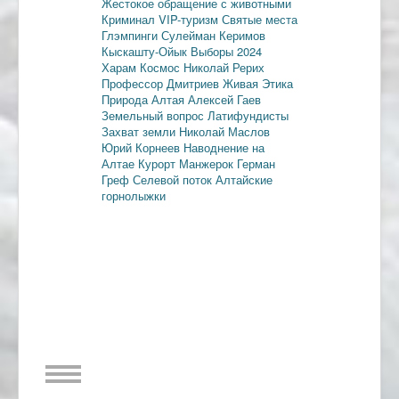
Жестокое обращение с животными
Криминал
VIP-туризм
Святые места
Глэмпинги
Сулейман Керимов
Кыскашту-Ойык
Выборы 2024
Харам
Космос
Николай Рерих
Профессор Дмитриев
Живая Этика
Природа Алтая
Алексей Гаев
Земельный вопрос
Латифундисты
Захват земли
Николай Маслов
Юрий Корнеев
Наводнение на
Алтае
Курорт Манжерок
Герман
Греф
Селевой поток
Алтайские
горнолыжки