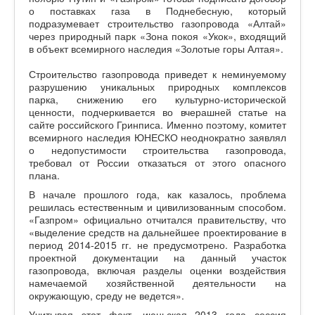
о поставках газа в Поднебесную, который
подразумевает строительство газопровода «Алтай»
через природный парк «Зона покоя «Укок», входящий
в объект всемирного наследия «Золотые горы Алтая».
Строительство газопровода приведет к неминуемому
разрушению уникальных природных комплексов
парка, снижению его культурно-исторической
ценности, подчеркивается во вчерашней статье на
сайте российского Гринписа. Именно поэтому, комитет
всемирного наследия ЮНЕСКО неоднократно заявлял
о недопустимости строительства газопровода,
требовал от России отказаться от этого опасного
плана.
В начале прошлого года, как казалось, проблема
решилась естественным и цивилизованным способом.
«Газпром» официально отчитался правительству, что
«выделение средств на дальнейшее проектирование в
период 2014-2015 гг. не предусмотрено. Разработка
проектной документации на данный участок
газопровода, включая разделы оценки воздействия
намечаемой хозяйственной деятельности на
окружающую, среду не ведется».
Учитывая этот факт, июньская 2013 года сессия