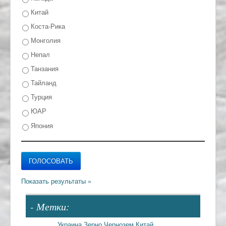
Китай
Коста-Рика
Монголия
Непал
Танзания
Тайланд
Турция
ЮАР
Япония
- Метки:
Украина
Зерно
Чернозем
Китай