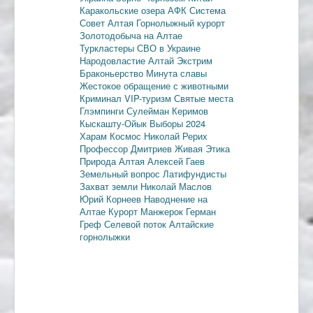
Каракольские озера
АФК Система
Совет Алтая
Горнолыжный курорт
Золотодобыча на Алтае
Туркластеры
СВО в Украине
Народовластие
Алтай
Экстрим
Браконьерство
Минута славы
Жестокое обращение с животными
Криминал
VIP-туризм
Святые места
Глэмпинги
Сулейман Керимов
Кыскашту-Ойык
Выборы 2024
Харам
Космос
Николай Рерих
Профессор Дмитриев
Живая Этика
Природа Алтая
Алексей Гаев
Земельный вопрос
Латифундисты
Захват земли
Николай Маслов
Юрий Корнеев
Наводнение на
Алтае
Курорт Манжерок
Герман
Греф
Селевой поток
Алтайские
горнолыжки