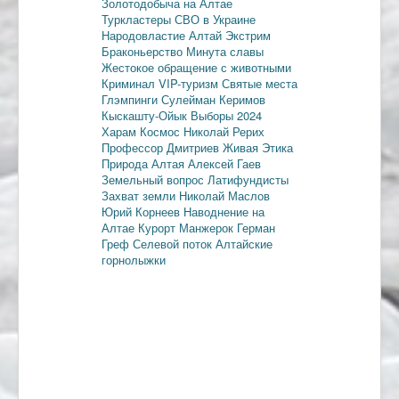
Золотодобыча на Алтае
Туркластеры
СВО в Украине
Народовластие
Алтай
Экстрим
Браконьерство
Минута славы
Жестокое обращение с животными
Криминал
VIP-туризм
Святые места
Глэмпинги
Сулейман Керимов
Кыскашту-Ойык
Выборы 2024
Харам
Космос
Николай Рерих
Профессор Дмитриев
Живая Этика
Природа Алтая
Алексей Гаев
Земельный вопрос
Латифундисты
Захват земли
Николай Маслов
Юрий Корнеев
Наводнение на
Алтае
Курорт Манжерок
Герман
Греф
Селевой поток
Алтайские
горнолыжки