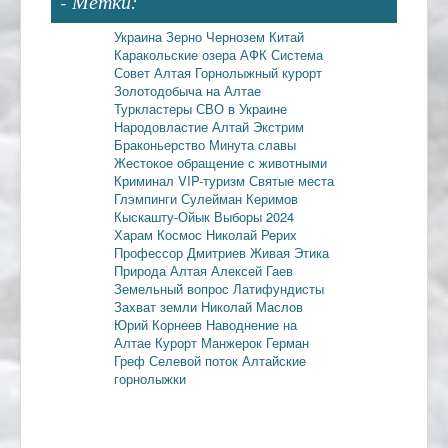
- Метки:
Украина
Зерно
Чернозем
Китай
Каракольские озера
АФК Система
Совет Алтая
Горнолыжный курорт
Золотодобыча на Алтае
Туркластеры
СВО в Украине
Народовластие
Алтай
Экстрим
Браконьерство
Минута славы
Жестокое обращение с животными
Криминал
VIP-туризм
Святые места
Глэмпинги
Сулейман Керимов
Кыскашту-Ойык
Выборы 2024
Харам
Космос
Николай Рерих
Профессор Дмитриев
Живая Этика
Природа Алтая
Алексей Гаев
Земельный вопрос
Латифундисты
Захват земли
Николай Маслов
Юрий Корнеев
Наводнение на
Алтае
Курорт Манжерок
Герман
Греф
Селевой поток
Алтайские
горнолыжки