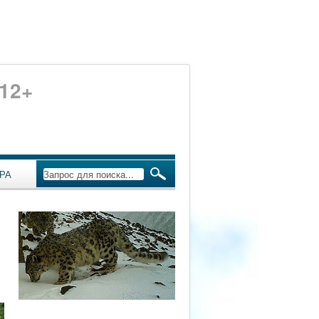
12+
РА