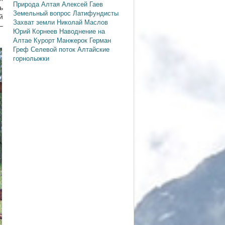
Природа Алтая
Алексей Гаев
ь
Земельный вопрос
Латифундисты
й
Захват земли
Николай Маслов
–
Юрий Корнеев
Наводнение на
Алтае
Курорт Манжерок
Герман
Греф
Селевой поток
Алтайские
горнолыжки