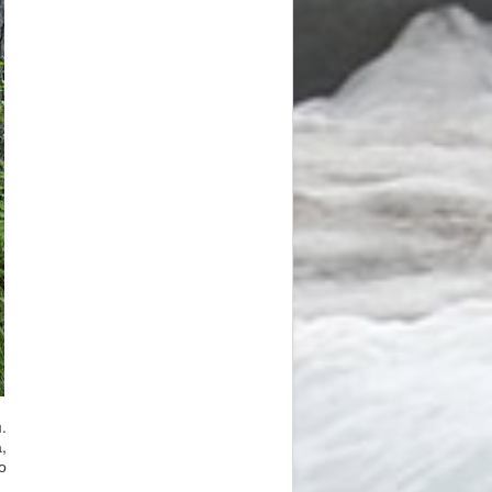
.
,
о