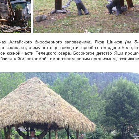
ах Алтайского биосферного заповедника. Яков Шичков
(на 5-
ь своих лет, а ему нет еще тридцати, провёл на кордоне Беле, чт
се южной части Телецкого озера. Босоногое детство Яши прошл
 вблизи тайги, питаемой темно-синим живым организмом, возникши