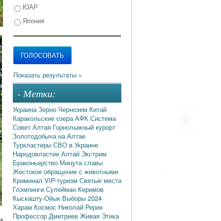
ЮАР
Япония
- Метки:
Украина
Зерно
Чернозем
Китай
Каракольские озера
АФК Система
Совет Алтая
Горнолыжный курорт
Золотодобыча на Алтае
Туркластеры
СВО в Украине
Народовластие
Алтай
Экстрим
Браконьерство
Минута славы
Жестокое обращение с животными
Криминал
VIP-туризм
Святые места
Глэмпинги
Сулейман Керимов
Кыскашту-Ойык
Выборы 2024
Харам
Космос
Николай Рерих
Профессор Дмитриев
Живая Этика
и