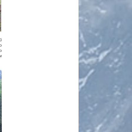
й
о
о
м