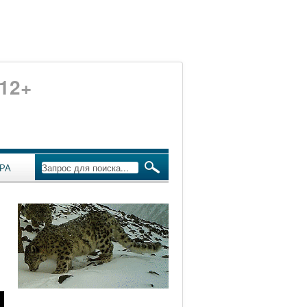
12+
РА