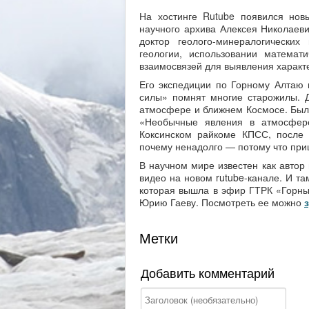
На хостинге Rutube появился нов
научного архива Алексея Николаеви
доктор геолого-минералогических
геологии, использовании математ
взаимосвязей для выявления характ
Его экспедиции по Горному Алтаю 
силы» помнят многие старожилы. 
атмосфере и ближнем Космосе. Был 
«Необычные явления в атмосфер
Коксинском райкоме КПСС, после 
почему ненадолго — потому что при
В научном мире известен как автор
видео на новом rutube-канале. И т
которая вышла в эфир ГТРК «Горный
Юрию Гаеву. Посмотреть ее можно
Метки
Добавить комментарий