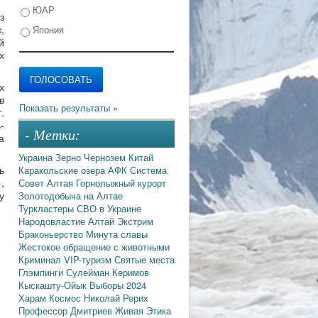
ЮАР
з
,
Япония
й
х
х
в
.
-
- Метки:
а
Украина
Зерно
Чернозем
Китай
ь
Каракольские озера
АФК Система
,
Совет Алтая
Горнолыжный курорт
у
Золотодобыча на Алтае
Туркластеры
СВО в Украине
Народовластие
Алтай
Экстрим
Браконьерство
Минута славы
Жестокое обращение с животными
Криминал
VIP-туризм
Святые места
Глэмпинги
Сулейман Керимов
Кыскашту-Ойык
Выборы 2024
Харам
Космос
Николай Рерих
Профессор Дмитриев
Живая Этика