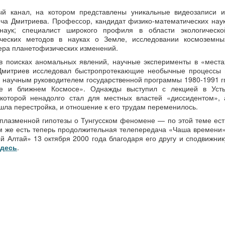
ый канал, на котором представлены уникальные видеозаписи и
ча Дмитриева. Профессор, кандидат физико-математических наук
 наук; специалист широкого профиля в области экологическо
ических методов в науках о Земле, исследовании космоземны
ера планетофизических изменений.
в поисках аномальных явлений, научные эксперименты в «места
Дмитриев исследовал быстропротекающие необычные процессы 
научным руководителем государственной программы 1980-1991 гг
е и ближнем Космосе». Однажды выступил с лекцией в Усть
которой ненадолго стал для местных властей «диссидентом», 
шла перестройка, и отношение к его трудам переменилось.
 плазменной гипотезы о Тунгусском феномене — по этой теме ест
ам же есть теперь продолжительная телепередача «Чаша времени»
 Алтай» 13 октября 2000 года благодаря его другу и сподвижник
здесь
.