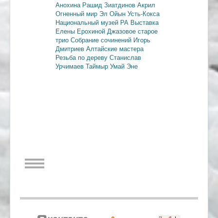
Анохина
Рашид Зиатдинов
Акрил
Огненный мир
Эл Ойын
Усть-Кокса
Национальный музей РА
Выставка
Елены Ерохиной
Джазовое старое
трио
Собрание сочинений
Игорь
Дмитриев
Алтайские мастера
Резьба по дереву
Станислав
Урчимаев
Таймыр
Умай Эне