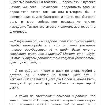
цирковые балаганы и театрики — персонажи и публика
начала ХХ века… Захотелось представить главных
пероснажей сказки так, как они выглядели бы на
афишах этих самых балаганов и театриков. Сыграло
роль и мое собственное восхищение стилем
«модерн». Так вот всё вместе и сложилось в то, во что
сложилось.
— У Шукшина один из героев идет к артисту цирка,
чтобы порассуждать с ним о путях развития
нашего государства. А у тебя было что-то
серьёзное, связанное с цирком? Может, кто-нибудь
из твоих друзей работал там клоуном (акробатом,
дрессировщиком)...
— И не работал, и сам я цирк не очень любил в
детстве, да и сейчас не люблю, хотя есть и
исключения: спектакли Цирка дю Солей и, может быть,
канадской цирковой труппы «Семь пальцев одной
руки».
— А какой из спектаклей помогал в работе над
книгой Олеши? Вообще, можно ли проводить какую-
то параллель между декорацией в театре и