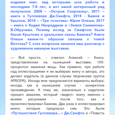
издания книг, над которыми шла работа в
последние 7-8 лет, и вот какой интересный ряд
получился: 2009 – «Остров Сокровищ», 2011 –
книга о Гулливере Дж.Свифта, 2015 - Бажов и
Крылов, 2016 – «Три толстяка» Юрия Олеши, 2017
– книга о Ходже Насреддине и «Земля Санникова»
В.Обручева. Почему вслед за Свифтом были
басни Крылова и уральские сказы Бажова? Книга
Олеши каким-то образом связана с темой
Востока? С этих вопросов начался наш разговор с
художником накануне выставки.
— Всё просто, - ответил Алексей. – Книга,
представленная на нынешней выставке, 100-
процентно заказная вещь. Как правило, при работе
над иллюстрациями я не выбираю книгу и автора, это
делает издатель (в данном случае творческая группа
АРБОРА). Иногда мне предлагаются варианты выбора;
иногда, как в нынешнем случае - конкретное
произведение. К тому же, изначально к издателю
пришел заказчик, который «видел» книгу именно с
моими рисунками - после того, как я
проиллюстрировал Бажова. Два раза я иллюстрировал
книги, которые предлагал сам. Это были
«Путешествия Гулливера…» Дж.Свифта
и «Повесть