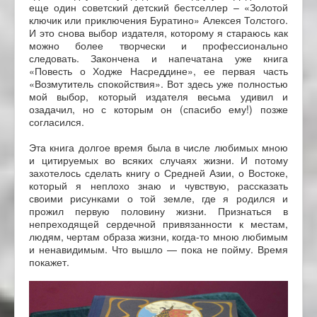
еще один советский детский бестселлер – «Золотой
ключик или приключения Буратино» Алексея Толстого.
И это снова выбор издателя, которому я стараюсь как
можно более творчески и профессионально
следовать. Закончена и напечатана уже книга
«Повесть о Ходже Насреддине», ее первая часть
«Возмутитель спокойствия». Вот здесь уже полностью
мой выбор, который издателя весьма удивил и
озадачил, но с которым он (спасибо ему!) позже
согласился.
Эта книга долгое время была в числе любимых мною
и цитируемых во всяких случаях жизни. И потому
захотелось сделать книгу о Средней Азии, о Востоке,
который я неплохо знаю и чувствую, рассказать
своими рисунками о той земле, где я родился и
прожил первую половину жизни. Признаться в
непреходящей сердечной привязанности к местам,
людям, чертам образа жизни, когда-то мною любимым
и ненавидимым. Что вышло — пока не пойму. Время
покажет.