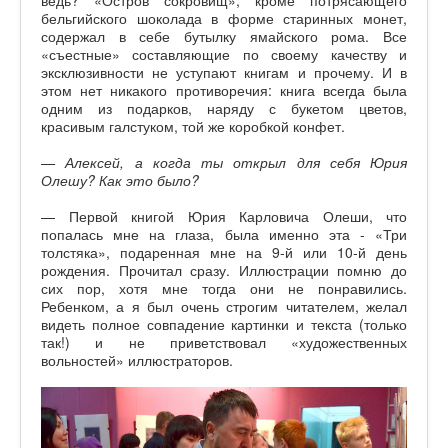
ведь? «Остров сокровищ», кроме потрясающего
бельгийского шоколада в форме старинных монет,
содержал в себе бутылку ямайского рома. Все
«съестные» составляющие по своему качеству и
эксклюзивности не уступают книгам и прочему. И в
этом нет никакого противоречия: книга всегда была
одним из подарков, наряду с букетом цветов,
красивым галстуком, той же коробкой конфет.
— Алексей, а когда ты открыл для себя Юрия
Олешу? Как это было?
— Первой книгой Юрия Карловича Олеши, что
попалась мне на глаза, была именно эта - «Три
толстяка», подаренная мне на 9-й или 10-й день
рождения. Прочитал сразу. Иллюстрации помню до
сих пор, хотя мне тогда они не понравились.
Ребенком, а я был очень строгим читателем, желал
видеть полное совпадение картинки и текста (только
так!) и не приветствовал «художественных
вольностей» иллюстраторов.