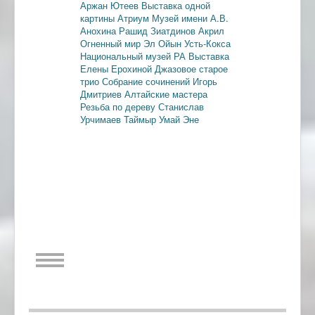
Аржан Ютеев
Выставка одной
картины
Атриум
Музей имени А.В.
Анохина
Рашид Зиатдинов
Акрил
Огненный мир
Эл Ойын
Усть-Кокса
Национальный музей РА
Выставка
Елены Ерохиной
Джазовое старое
трио
Собрание сочинений
Игорь
Дмитриев
Алтайские мастера
Резьба по дереву
Станислав
Урчимаев
Таймыр
Умай Эне