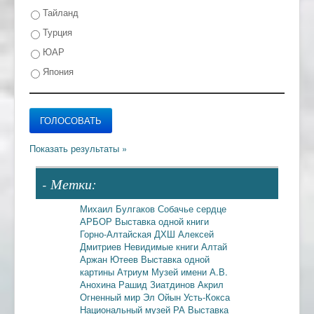
Тайланд
Турция
ЮАР
Япония
- Метки:
Михаил Булгаков
Собачье сердце
АРБОР
Выставка одной книги
Горно-Алтайская ДХШ
Алексей
Дмитриев
Невидимые книги
Алтай
Аржан Ютеев
Выставка одной
картины
Атриум
Музей имени А.В.
Анохина
Рашид Зиатдинов
Акрил
Огненный мир
Эл Ойын
Усть-Кокса
Национальный музей РА
Выставка