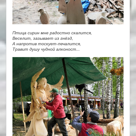
Птица сирин мне радостно скалится,
Веселит, зазывает из гнёзд,
А напротив тоскует-печалится,
Травит душу чудной алконост...