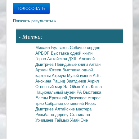
- Метки:
Михаил Булгаков
Собачье сердце
АРБОР
Выставка одной книги
Горно-Алтайская ДХШ
Алексей
Дмитриев
Невидимые книги
Алтай
Аржан Ютеев
Выставка одной
картины
Атриум
Музей имени А.В.
Анохина
Рашид Зиатдинов
Акрил
Огненный мир
Эл Ойын
Усть-Кокса
Национальный музей РА
Выставка
Елены Ерохиной
Джазовое старое
трио
Собрание сочинений
Игорь
Дмитриев
Алтайские мастера
Резьба по дереву
Станислав
Урчимаев
Таймыр
Умай Эне