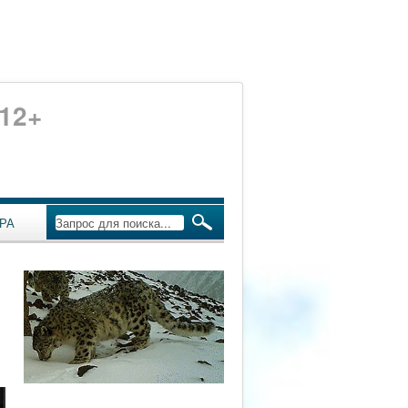
12+
РА