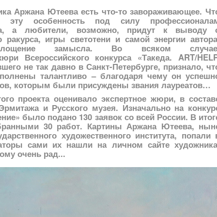
ка Аржана Ютеева есть что-то завораживающее. Чт
ть эту особенность под силу профессионала
тва, а любители, возможно, придут к выводу 
 ракурса, игры светотени и самой энергии автора
площение замысла. Во всяком случае
юри Всероссийского конкурса «Такеда. ART/HELP
его не так давно в Санкт-Петербурге, признало, чт
сполнены талантливо – благодаря чему он успешн
ков, которым были присуждены звания лауреатов…
ого проекта оценивало экспертное жюри, в состав
Эрмитажа и Русского музея. Изначально на конкур
ние» было подано 130 заявок со всей России. В итог
обранными 30 работ. Картины Аржана Ютеева, нын
ударственного художественного института, попали 
заторы сами их нашли на личном сайте художника
ому очень рад...