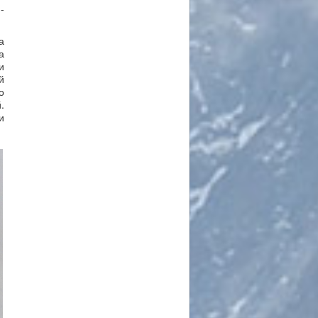
-
а
а
и
й
о
.
и