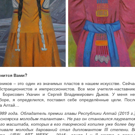
енится Вами?
жников – это один из значимых пластов в нашем искусстве. Сейча
стракционистов и импрессионистов. Все мои учителя-наставник
 Борисович Укачин и Сергей Владимирович Дыков. У меня не
оре, я определился, поставил себе определённые цели. Посл
на Алтай…
89 года. Обладатель премии главы Республики Алтай (2015 г.)
асноярска молодым талантам». Не раз он становился лауреато
го масштаба, которых в его творческой копилке уже более дву
тивале молодых дарований стал дипломантом III степени. В
ств «URAL ART WEEK – 2015» занял I и II места в разны