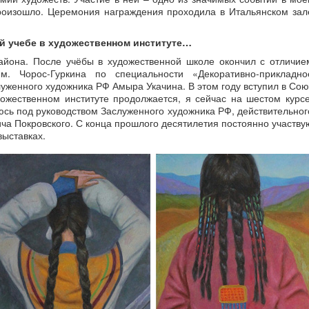
произошло. Церемония награждения проходила в Итальянском зал
оей учебе в художественном институте…
района. После учёбы в художественной школе окончил с отличие
м. Чорос-Гуркина по специальности «Декоративно-прикладно
луженного художника РФ Амыра Укачина. В этом году вступил в Сою
ожественном институте продолжается, я сейчас на шестом курсе
сь под руководством Заслуженного художника РФ, действительног
ча Покровского. С конца прошлого десятилетия постоянно участву
выставках.