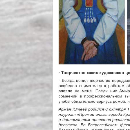
- Творчество каких художников ц
- Всегда ценил творчество передви
особенно внимателен к работам аб
влияли на меня. Среди них Амыр
сомнений в профессиональном выб
учебы обязательно вернусь домой, 
Аржан Ютеев родился 8 октября 19
лауреат «Премии главы города Кр
и дипломантом проектов различно
десятков. Во Всероссийском фес
Всероссийском фестивале искус