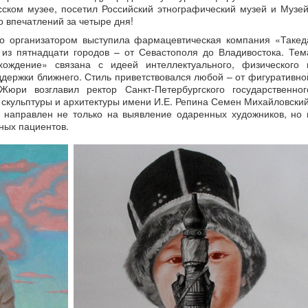
ском музее, посетил Российский этнографический музей и Музей
 впечатлений за четыре дня!
го организатором выступила фармацевтическая компания «Такед
 из пятнадцати городов – от Севастополя до Владивостока. Тем
хождение» связана с идеей интеллектуального, физического 
ддержки ближнего. Стиль приветствовался любой – от фигуративно
юри возглавил ректор Санкт-Петербургского государственног
 скульптуры и архитектуры имени И.Е. Репина Семен Михайловский
с направлен не только на выявление одаренных художников, но 
ных пациентов.