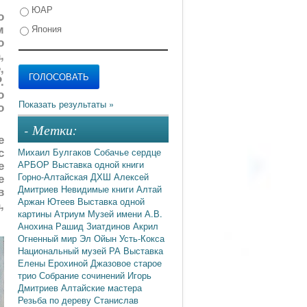
ЮАР
о
м
Япония
о
,
,
.
о
о
- Метки:
е
с
Михаил Булгаков
Собачье сердце
е
АРБОР
Выставка одной книги
Горно-Алтайская ДХШ
Алексей
е
Дмитриев
Невидимые книги
Алтай
в
Аржан Ютеев
Выставка одной
,
картины
Атриум
Музей имени А.В.
Анохина
Рашид Зиатдинов
Акрил
Огненный мир
Эл Ойын
Усть-Кокса
Национальный музей РА
Выставка
Елены Ерохиной
Джазовое старое
трио
Собрание сочинений
Игорь
Дмитриев
Алтайские мастера
Резьба по дереву
Станислав