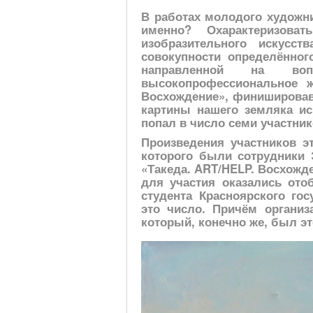
В работах молодого художни
именно? Охарактеризова
изобразительного искусс
совокупности определённого
направленной на во
высокопрофессиональное ж
Восхождение», финишировавш
картины нашего земляка и
попал в число семи участни
Произведения участников эт
которого были сотрудники 
«Такеда. ART/HELP. Восхожде
для участия оказались от
студента Красноярского гос
это число. Причём органи
который, конечно же, был эт