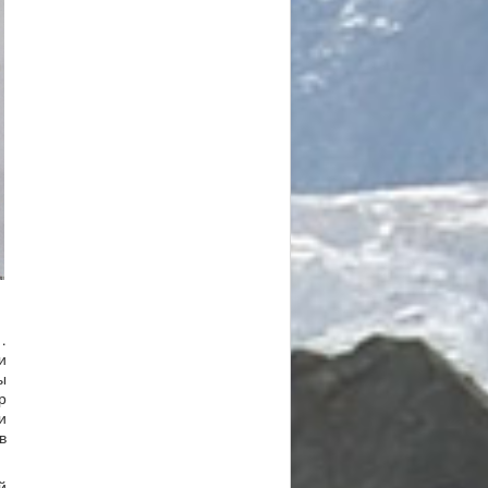
…
и
ы
р
и
в
й