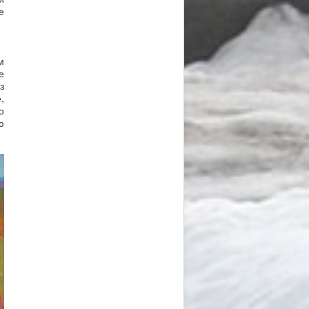
е
м
е
з
,
о
ю