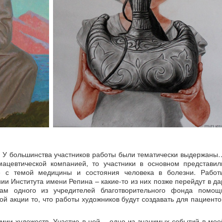
. У большинства участников работы были тематически выдержаны
мацевтической компанией, то участники в основном представил
е с темой медицины и состояния человека в болезни. Работ
и Института имени Репина – какие-то из них позже перейдут в да
вам одного из учредителей благотворительного фонда помощ
й акции то, что работы художников будут создавать для пациенто
мии художеств. Участие в ней – одно из значимых событий в мое