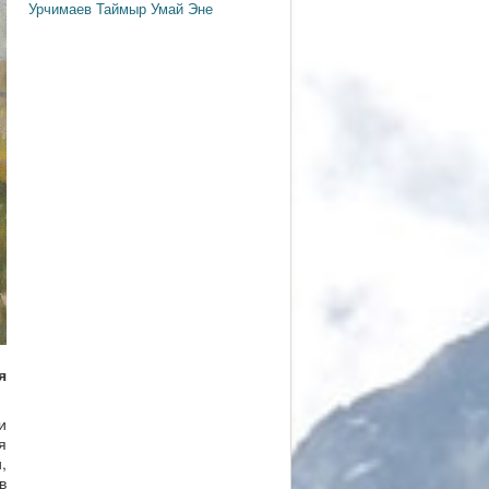
Урчимаев
Таймыр
Умай Эне
я
и
я
,
в