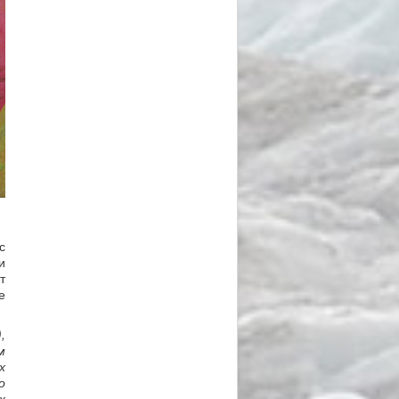
с
и
т
е
,
м
х
о
х