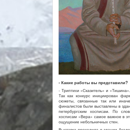
- Какие работы вы представили?
- Триптихи «Сказитель» и «Тишина»
Так как конкурс инициирован фар
сюжеты, связанные так или инач
финалистов были выставлены в здани
петербургским хосписам. По сло
хосписам «Вера» самое важное в это
ощущение небольничных стен.
Выставка проходила в здании Акаде