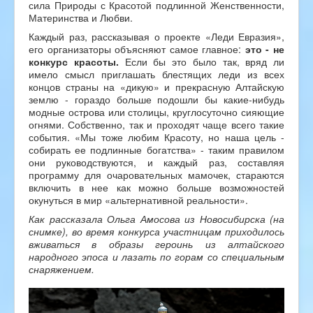
сила Природы с Красотой подлинной Женственности,
Материнства и Любви.
Каждый раз, рассказывая о проекте «Леди Евразия»,
его организаторы объясняют самое главное:
это - не
конкурс красоты.
Если бы это было так, вряд ли
имело смысл приглашать блестящих леди из всех
концов страны на «дикую» и прекрасную Алтайскую
землю - гораздо больше подошли бы какие-нибудь
модные острова или столицы, круглосуточно сияющие
огнями. Собственно, так и проходят чаще всего такие
события. «Мы тоже любим Красоту, но наша цель -
собирать ее подлинные богатства» - таким правилом
они руководствуются, и каждый раз, составляя
программу для очаровательных мамочек, стараются
включить в нее как можно больше возможностей
окунуться в мир «альтернативной реальности».
Как рассказала Ольга Амосова из Новосибирска (на
снимке), во время конкурса участницам приходилось
вживаться в образы героинь из алтайского
народного эпоса и лазать по горам со специальным
снаряжением.