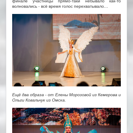
финале участницы прямо-таки небывало как-то
волновались - всё время голос перехватывало…
Ещё два образа - от Елены Морозовой из Кемерова и
Ольги Ковальчук из Омска.