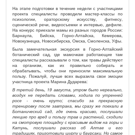
На этапе подготовки в течение недели с участницами
проекта специалисты проводили мастер-классы по
психологии, ораторскому искусству, фитнесу,
сценической речи, видеосъемки и интервью, дефиле.
На конкурс приехали мамы из разных городов России:
Барнаула, Бийска, Горно-Алтайска, Кемерова,
Новокузнецка, Новосибирска, Омска, Смоленска, Уфы.
Была замечательная экскурсия в Горно-Алтайский
ботанический сад, где мамочкам работающие там
специалисты рассказывали о том, как травы действуют
на организм, как их правильно собирать и
обрабатывать, чтобы они приносили максимальную
пользу. Пожалуй, лучше всех выразила свои эмоции
участница проекта Марина Дударева:
В третий день, 19 августа, утром было нереально,
воздух не передать словами, ходила по утренней
росе - очень круто; спасибо за прекрасную
тренировку после завтрака, мы сразу же поехали в
Ботанический сад, где очень красиво, послушали
лекцию про вред и пользу трав и растений, сходили
на смотровую площадку с красивым видом на горы и
Катунь, послушали рассказ об Алтае и его
традициях, приготовили шурпу и баурсаки. Но самое