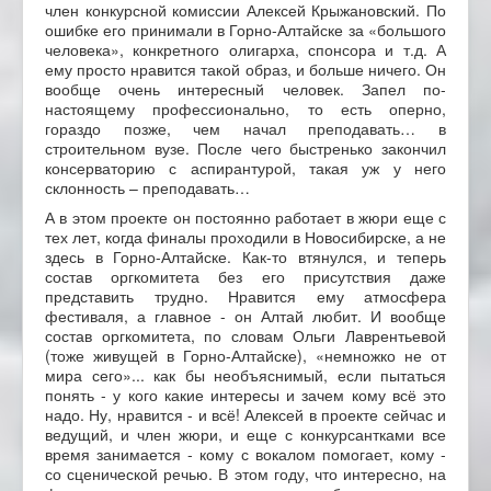
член конкурсной комиссии Алексей Крыжановский. По
ошибке его принимали в Горно-Алтайске за «большого
человека», конкретного олигарха, спонсора и т.д. А
ему просто нравится такой образ, и больше ничего. Он
вообще очень интересный человек. Запел по-
настоящему профессионально, то есть оперно,
гораздо позже, чем начал преподавать… в
строительном вузе. После чего быстренько закончил
консерваторию с аспирантурой, такая уж у него
склонность – преподавать…
А в этом проекте он постоянно работает в жюри еще с
тех лет, когда финалы проходили в Новосибирске, а не
здесь в Горно-Алтайске. Как-то втянулся, и теперь
состав оргкомитета без его присутствия даже
представить трудно. Нравится ему атмосфера
фестиваля, а главное - он Алтай любит. И вообще
состав оргкомитета, по словам Ольги Лаврентьевой
(тоже живущей в Горно-Алтайске), «немножко не от
мира сего»... как бы необъяснимый, если пытаться
понять - у кого какие интересы и зачем кому всё это
надо. Ну, нравится - и всё! Алексей в проекте сейчас и
ведущий, и член жюри, и еще с конкурсантками все
время занимается - кому с вокалом помогает, кому -
со сценической речью. В этом году, что интересно, на