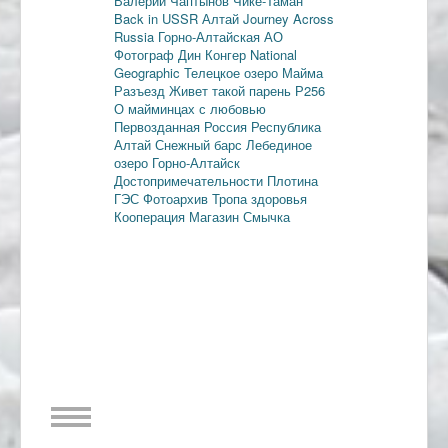
Валерий Чаптынов
Чике-Таман
Back in USSR
Алтай
Journey Across
Russia
Горно-Алтайская АО
Фотограф Дин Конгер
National
Geographic
Телецкое озеро
Майма
Разъезд
Живет такой парень
Р256
О майминцах с любовью
Первозданная Россия
Республика
Алтай
Снежный барс
Лебединое
озеро
Горно-Алтайск
Достопримечательности
Плотина
ГЭС
Фотоархив
Тропа здоровья
Кооперация
Магазин Смычка