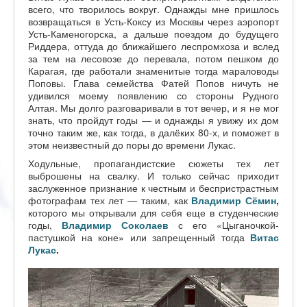
всего, что творилось вокруг. Однажды мне пришлось
возвращаться в Усть-Коксу из Москвы через аэропорт
Усть-Каменогорска, а дальше поездом до будущего
Риддера, оттуда до ближайшего леспромхоза и вслед
за тем на лесовозе до перевала, потом пешком до
Карагая, где работали знаменитые тогда мараловоды
Поповы. Глава семейства Фатей Попов ничуть не
удивился моему появлению со стороны Рудного
Алтая. Мы долго разговаривали в тот вечер, и я не мог
знать, что пройдут годы — и однажды я увижу их дом
точно таким же, как тогда, в далёких 80-х, и поможет в
этом неизвестный до поры до времени Лукас.
Ходульные, пропагандистские сюжеты тех лет
выброшены на свалку. И только сейчас приходит
заслуженное признание к честным и беспристрастным
фотографам тех лет — таким, как
Владимир Сёмин
,
которого мы открывали для себя еще в студенческие
годы,
Владимир Соколаев
с его «Цыганочкой-
пастушкой на коне» или запрещенный тогда
Витас
Лукас
.