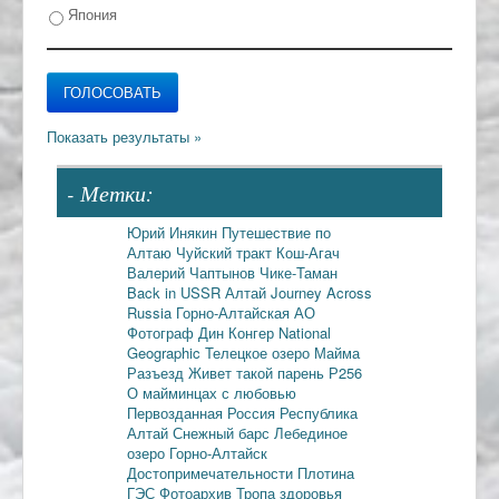
Япония
- Метки:
Юрий Инякин
Путешествие по
Алтаю
Чуйский тракт
Кош-Агач
Валерий Чаптынов
Чике-Таман
Back in USSR
Алтай
Journey Across
Russia
Горно-Алтайская АО
Фотограф Дин Конгер
National
Geographic
Телецкое озеро
Майма
Разъезд
Живет такой парень
Р256
О майминцах с любовью
Первозданная Россия
Республика
Алтай
Снежный барс
Лебединое
озеро
Горно-Алтайск
Достопримечательности
Плотина
ГЭС
Фотоархив
Тропа здоровья