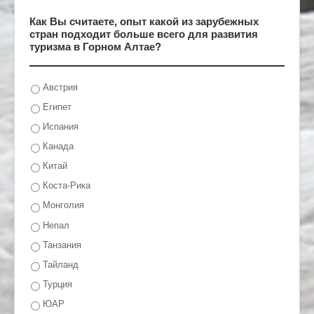
Как Вы считаете, опыт какой из зарубежных
стран подходит больше всего для развития
туризма в Горном Алтае?
Австрия
Египет
Испания
Канада
Китай
Коста-Рика
Монголия
Непал
Танзания
Тайланд
Турция
ЮАР