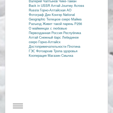
Валерий Чаптынов
Чике-Таман
Back in USSR
Алтай
Journey Across
Russia
Горно-Алтайская АО
Фотограф Дин Конгер
National
Geographic
Телецкое озеро
Майма
Разъезд
Живет такой парень
Р256
О майминцах с любовью
Первозданная Россия
Республика
Алтай
Снежный барс
Лебединое
озеро
Горно-Алтайск
Достопримечательности
Плотина
ГЭС
Фотоархив
Тропа здоровья
Кооперация
Магазин Смычка