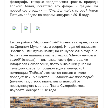
фотографы, которые представляют красоты природы
Горного Алтая, богатство его флоры и фауны. На
первой фотографии —
"Сны Белухи"
, с которой Антон
Петрусь победил на первом конкурсе в 2015 году.
Его же работа
"Игристый лёд"
(слева в галерее, снято
на Среднем Мультинском озере). Иногда её называют
"Волшебными пузырьками"; на конкурсе 2015 года она
была также названа в числе лучших.
"Между летом и
зимой"
(справа) — так назвал свою фотографию
Владислав Соколовский, часто бывающий у нас на
Телецком озере. В прошлом году в конкурсной
номинации "Пейзаж" этот сюжет назван в числе
победителей. А в центре —
"Алтайские просторы!"
(именно так, с восклицательным знаком!) от
новокузнецкого мастера Павла Сухоребрикова,
лауреата конкурса 2018 года.