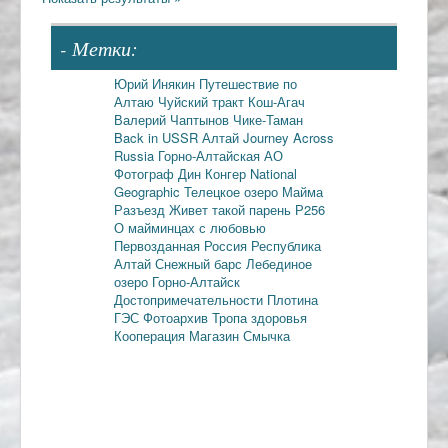
- Метки:
Юрий Инякин
Путешествие по
Алтаю
Чуйский тракт
Кош-Агач
Валерий Чаптынов
Чике-Таман
Back in USSR
Алтай
Journey Across
Russia
Горно-Алтайская АО
Фотограф Дин Конгер
National
Geographic
Телецкое озеро
Майма
Разъезд
Живет такой парень
Р256
О майминцах с любовью
Первозданная Россия
Республика
Алтай
Снежный барс
Лебединое
озеро
Горно-Алтайск
Достопримечательности
Плотина
ГЭС
Фотоархив
Тропа здоровья
Кооперация
Магазин Смычка