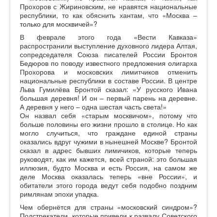
Прохоров с Жириновским, не нравятся национальные
республики, то как обяснить хантам, что «Москва –
только для москвичей»?
В феврале этого года «Вести Кавказа»
распространили выступление духовного лидера Алтая,
сопредседателя Союза писателей России Бронтоя
Бедюров по поводу известного предложения олигарха
Прохорова и московских лимитчиков отменить
национальные республики в составе России. В центре
Льва Гумилёва Бронтой сказал: «У русского Ивана
большая деревня! И он – первый парень на деревне.
А деревня у него – одна шестая часть света!»
Он назвал себя «старым москвичом», потому что
больше половины его жизни прошло в столице. Но как
могло случиться, что граждане единой страны
оказались вдруг чужими в нынешней Москве? Бронтой
сказал в адрес бывших лимичиков, которые теперь
руководят, как им кажется, всей страной: это большая
иллюзия, будто Москва и есть Россия, на самом же
деле Москва оказалась теперь «вне России», и
обитатели этого города ведут себя подобно поздним
римлянам эпохи упадка.
Чем обернётся для страны «московский синдром»?
Подстрекатели, которые привели к развалу Советского