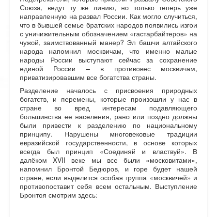
Союза, ведут ту же линию, но только теперь уже
направленную на развал России. Как могло случиться,
что в бывшей семье братских народов появились изгои
с уничижительным обозначением «гастарбайтеров» на
чужой, заимствованный манер? Эл башчи алтайского
народа напомнил москвичам, что именно малые
народы России выступают сейчас за сохранение
единой России – в противовес москвичам,
приватизировавшим все богатства страны.
Разделение началось с присвоения природных
богатств, и перемены, которые произошли у нас в
стране во вред интересам подавляющего
большинства ее населения, рано или поздно должны
были привести к разделению по национальному
принципу. Нарушены многовековые традиции
евразийской государственности, в основе которых
всегда был принцип «Соединяй и властвуй». В
далёком XVII веке мы все были «московитами»,
напомнил Бронтой Бедюров, и горе будет нашей
стране, если выделится особая группа «москвичей» и
противопоставит себя всем остальным. Выступление
Бронтоя смотрим здесь: