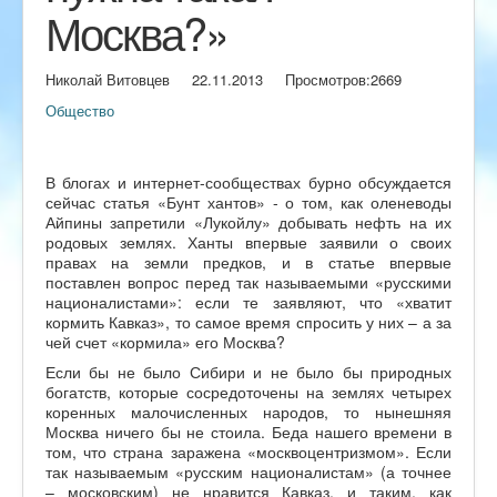
Москва?»
Николай Витовцев
22.11.2013
Просмотров:
2669
Общество
В блогах и интернет-сообществах бурно обсуждается
сейчас статья «Бунт хантов» - о том, как оленеводы
Айпины запретили «Лукойлу» добывать нефть на их
родовых землях. Ханты впервые заявили о своих
правах на земли предков, и в статье впервые
поставлен вопрос перед так называемыми «русскими
националистами»: если те заявляют, что «хватит
кормить Кавказ», то самое время спросить у них – а за
чей счет «кормила» его Москва?
Если бы не было Сибири и не было бы природных
богатств, которые сосредоточены на землях четырех
коренных малочисленных народов, то нынешняя
Москва ничего бы не стоила. Беда нашего времени в
том, что страна заражена «москвоцентризмом». Если
так называемым «русским националистам» (а точнее
– московским) не нравится Кавказ, и таким, как