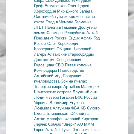
озера
СВО
Донбасс
VIP-туризм
Греф
Евтушенков
Олег Царев
Хорохордин
Мир Дикого Запада
Охотничий туризм
Коммерческая
охота
Сход в Чемале
Германия
ЛГБТ
Налоги в Гемании
Доступная
земля
Фермеры
Республика Алтай
Президент России
Сидик Афган
Год
Крысы
Олег Хорохордин
Кооперация
Община
Цифровой
лагерь
Алтайские старообрядцы
Долголетие
Спецоперация
Годовщина СВО
Пятая колонна
Компрадоры
Пчеловодство
Алтайский мед
Продукция
пчеловодства
Сон на пчелах
Телецкое озеро
Артыбаш
Манжерок
Шантарские острова
Блудный сын
Люди и звери
Гагарин
ВКС России
Украина
Владимир Егуеков
Людмила Алтунина
ФБА
КБ Сухого
Елена Блиновская
Юбилей на
Алтае
Марафон желаний
Киркоров
Лерчек
Собчак
"Звери"
АО МММ
Горно-Алтайск
Тугая
Экологическая