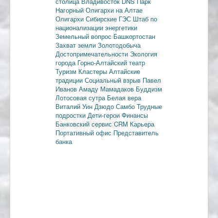
столица
Владивосток
DNS
Парк
Нагорный
Олигархи на Алтае
Олигархи
Сибирские ГЭС
Штаб по
национализации энергетики
Земельный вопрос
Башкортостан
Захват земли
Золотодобыча
Достопримечательности
Экология
города
Горно-Алтайский театр
Туризм
Кластеры
Алтайские
традиции
Социальный взрыв
Павел
Иванов
Амаду Мамадаков
Буддизм
Лотосовая сутра
Белая вера
Виталий Уин
Дзюдо
Самбо
Трудные
подростки
Дети-герои
Финансы
Банковский сервис
CRM
Карьера
Портативный офис
Представитель
банка