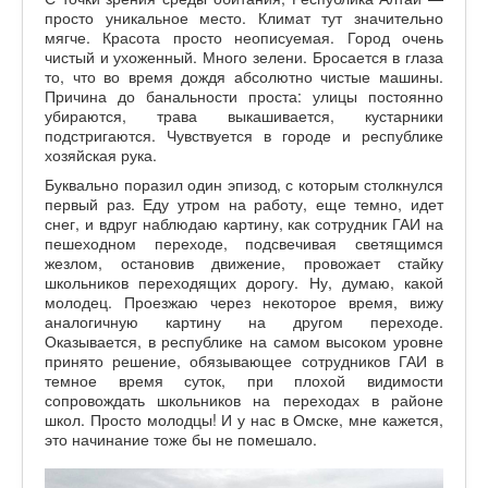
просто уникальное место. Климат тут значительно
мягче. Красота просто неописуемая. Город очень
чистый и ухоженный. Много зелени. Бросается в глаза
то, что во время дождя абсолютно чистые машины.
Причина до банальности проста: улицы постоянно
убираются, трава выкашивается, кустарники
подстригаются. Чувствуется в городе и республике
хозяйская рука.
Буквально поразил один эпизод, с которым столкнулся
первый раз. Еду утром на работу, еще темно, идет
снег, и вдруг наблюдаю картину, как сотрудник ГАИ на
пешеходном переходе, подсвечивая светящимся
жезлом, остановив движение, провожает стайку
школьников переходящих дорогу. Ну, думаю, какой
молодец. Проезжаю через некоторое время, вижу
аналогичную картину на другом переходе.
Оказывается, в республике на самом высоком уровне
принято решение, обязывающее сотрудников ГАИ в
темное время суток, при плохой видимости
сопровождать школьников на переходах в районе
школ. Просто молодцы! И у нас в Омске, мне кажется,
это начинание тоже бы не помешало.