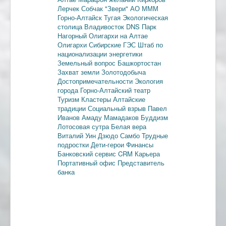
Лерчек
Собчак
"Звери"
АО МММ
Горно-Алтайск
Тугая
Экологическая
столица
Владивосток
DNS
Парк
Нагорный
Олигархи на Алтае
Олигархи
Сибирские ГЭС
Штаб по
национализации энергетики
Земельный вопрос
Башкортостан
Захват земли
Золотодобыча
Достопримечательности
Экология
города
Горно-Алтайский театр
Туризм
Кластеры
Алтайские
традиции
Социальный взрыв
Павел
Иванов
Амаду Мамадаков
Буддизм
Лотосовая сутра
Белая вера
Виталий Уин
Дзюдо
Самбо
Трудные
подростки
Дети-герои
Финансы
Банковский сервис
CRM
Карьера
Портативный офис
Представитель
банка