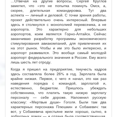
…Отвечая на другие вопросы, Сергей Круглов
заметил, что «это не попытка покинуть Омск, а,
скорее, длительная командировка. Тут два
аспекта — личный и деловой. С точки зрения работы,
проект действительно очень интересный. Впервые
здесь я столкнулся с монополией перевозчика, а не
аэропорта. Это характерно для небольших
аэропортов, коим является Горно-Алтайск. Сейчас
заканчиваю разработку программы экономического
стимулирования авиакомпаний, для привлечения их
на этот рынок. Чтобы и им это было интересно, и
аэропорт развивался. Это вообще самый молодой
аэропорт федерального значения в России. Ему всего
лишь шесть лет отроду.
Когда я пришел на предприятие, текучесть кадров
здесь составляла более 26% в год. Зарплата была
крайне низкая. Первое, с чего я начал, это как раз
наведения порядка с командой, зарплатой и,
естественно, бюджетом. Пришлось убеждать
собственника, что платить такую низкую зарплату
персоналу — себе дороже. Напомнил русскую
классику: «Мертвые души» Гоголя. Были там два
характерных персонажа Плюшкин и Собакевич: так
вот, у Собакевича крестьяне жили хорошо, сытно, в
добротных домах — и отдача была соответствующая,