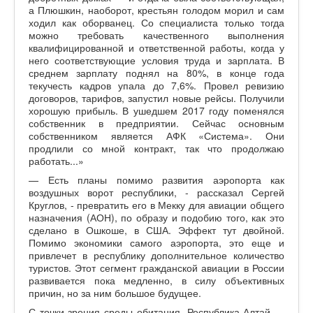
а Плюшкин, наоборот, крестьян голодом морил и сам
ходил как оборванец. Со специалиста только тогда
можно требовать качественного выполнения
квалифицированной и ответственной работы, когда у
него соответствующие условия труда и зарплата. В
среднем зарплату поднял на 80%, в конце года
текучесть кадров упала до 7,6%. Провел ревизию
договоров, тарифов, запустил новые рейсы. Получили
хорошую прибыль. В ушедшем 2017 году поменялся
собственник в предприятии. Сейчас основным
собственником является АФК «Система». Они
продлили со мной контракт, так что продолжаю
работать...»
— Есть планы помимо развития аэропорта как
воздушных ворот республики, - рассказал Сергей
Круглов, - превратить его в Мекку для авиации общего
назначения (АОН), по образу и подобию того, как это
сделано в Ошкоше, в США. Эффект тут двойной.
Помимо экономики самого аэропорта, это еще и
привлечет в республику дополнительное количество
туристов. Этот сегмент гражданской авиации в России
развивается пока медленно, в силу объективных
причин, но за ним большое будущее.
С точки зрения среды обитания, Республика Алтай —