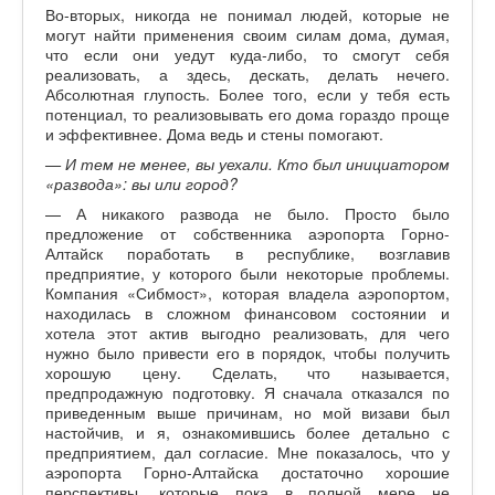
Во-вторых, никогда не понимал людей, которые не
могут найти применения своим силам дома, думая,
что если они уедут куда-либо, то смогут себя
реализовать, а здесь, дескать, делать нечего.
Абсолютная глупость. Более того, если у тебя есть
потенциал, то реализовывать его дома гораздо проще
и эффективнее. Дома ведь и стены помогают.
— И тем не менее, вы уехали. Кто был инициатором
«развода»: вы или город?
— А никакого развода не было. Просто было
предложение от собственника аэропорта Горно-
Алтайск поработать в республике, возглавив
предприятие, у которого были некоторые проблемы.
Компания «Сибмост», которая владела аэропортом,
находилась в сложном финансовом состоянии и
хотела этот актив выгодно реализовать, для чего
нужно было привести его в порядок, чтобы получить
хорошую цену. Сделать, что называется,
предпродажную подготовку. Я сначала отказался по
приведенным выше причинам, но мой визави был
настойчив, и я, ознакомившись более детально с
предприятием, дал согласие. Мне показалось, что у
аэропорта Горно-Алтайска достаточно хорошие
перспективы, которые пока в полной мере не