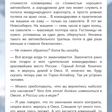
стоимости соизмеримы со стоимостью хорошего
автомобиля, а аэродромом для них может служить и
полоса международного аэропорта, и просто ровная
поляна на краю села... В командировки я практически
на машине не езжу — только на самолёте. В тот же
Новосибирск. На машине — семь часов в один конец,
на самолете — максимум полтора часа. Гостиницы не
нужно, успеваешь за один день обернуться, бензина
такого же автомобильного тратишь почти в два раза
меньше и главное безопаснее».
— Не тянет обратно? Хотя бы иногда.
— Всё всегда когда-то заканчивается. Закончится рано
или поздно и моя «длительная командировка» в
красивейшее место России - Горный Алтай. Конечно
же, я вернусь домой в Омск. И, конечно же, буду
скучать теперь уже по Горно-Алтайску. Так уж устроен
человек.
— Можно представить, что вы вернетесь надолго
или насовсем? Что для этого должно измениться в
Омске, в России или в мире?
— Я уже говорил, что по окончании моего контракта,
скорее всего, вернусь в Омск. Слишком тут много того,
что меня здесь держит. А что касается изменений, то