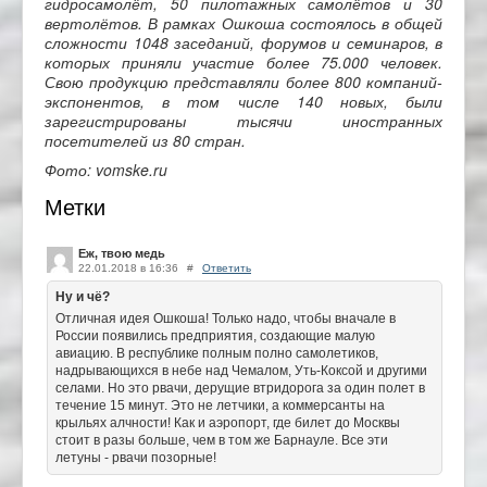
гидросамолёт, 50 пилотажных самолётов и 30
вертолётов. В рамках Ошкоша состоялось в общей
сложности 1048 заседаний, форумов и семинаров, в
которых приняли участие более 75.000 человек.
Свою продукцию представляли более 800 компаний-
экспонентов, в том числе 140 новых, были
зарегистрированы тысячи иностранных
посетителей из 80 стран.
Фото: vomske.ru
Метки
Еж, твою медь
22.01.2018 в 16:36
#
Ответить
Ну и чё?
Отличная идея Ошкоша! Только надо, чтобы вначале в
России появились предприятия, создающие малую
авиацию. В республике полным полно самолетиков,
надрывающихся в небе над Чемалом, Уть-Коксой и другими
селами. Но это рвачи, дерущие втридорога за один полет в
течение 15 минут. Это не летчики, а коммерсанты на
крыльях алчности! Как и аэропорт, где билет до Москвы
стоит в разы больше, чем в том же Барнауле. Все эти
летуны - рвачи позорные!