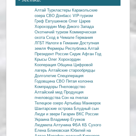
Алтай
Туркластеры
Каракольские
озера
СВО
Донбасс
VIP-туризм
Греф
Евтушенков
Олег Царев
Хорохордин
Мир Дикого Запада
Охотничий туризм
Коммерческая
охота
Сход в Чемале
Германия
ЛГБТ
Налоги в Гемании
Доступная
земля
Фермеры
Республика Алтай
Президент России
Сидик Афган
Год
Крысы
Олег Хорохордин
Кооперация
Община
Цифровой
лагерь
Алтайские старообрядцы
Долголетие
Спецоперация
Годовщина СВО
Пятая колонна
Компрадоры
Пчеловодство
Алтайский мед
Продукция
пчеловодства
Сон на пчелах
Телецкое озеро
Артыбаш
Манжерок
Шантарские острова
Блудный сын
Люди и звери
Гагарин
ВКС России
Украина
Владимир Егуеков
Людмила Алтунина
ФБА
КБ Сухого
Елена Блиновская
Юбилей на
Алтае
Марафон желаний
Киркоров