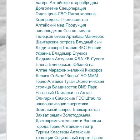
лагерь
Алтайские старообрядцы
Долголетие
Спецоперация
Годовщина СВО
Пятая колонна
Компрадоры
Пчеловодство
Алтайский мед
Продукция
пчеловодства
Сон на пчелах
Телецкое озеро
Артыбаш
Манжерок
Шантарские острова
Блудный сын
Люди и звери
Гагарин
ВКС России
Украина
Владимир Егуеков
Людмила Алтунина
ФБА
КБ Сухого
Елена Блиновская
Юбилей на
Алтае
Марафон желаний
Киркоров
Лерчек
Собчак
"Звери"
АО МММ
Горно-Алтайск
Тугая
Экологическая
столица
Владивосток
DNS
Парк
Нагорный
Олигархи на Алтае
Олигархи
Сибирские ГЭС
Штаб по
национализации энергетики
Земельный вопрос
Башкортостан
Захват земли
Золотодобыча
Достопримечательности
Экология
города
Горно-Алтайский театр
Туризм
Кластеры
Алтайские
традиции
Социальный взрыв
Павел