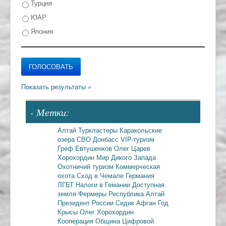
Турция
ЮАР
Япония
- Метки:
Алтай
Туркластеры
Каракольские
озера
СВО
Донбасс
VIP-туризм
Греф
Евтушенков
Олег Царев
Хорохордин
Мир Дикого Запада
Охотничий туризм
Коммерческая
охота
Сход в Чемале
Германия
ЛГБТ
Налоги в Гемании
Доступная
земля
Фермеры
Республика Алтай
Президент России
Сидик Афган
Год
Крысы
Олег Хорохордин
Кооперация
Община
Цифровой