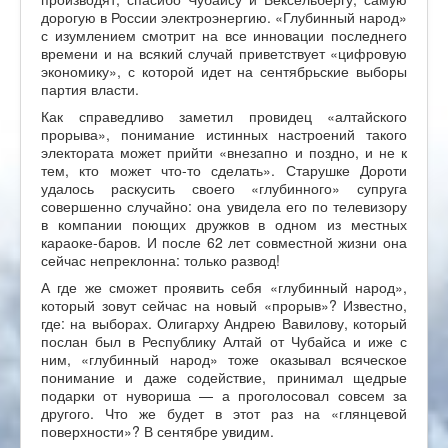
дорогую в России электроэнергию. «Глубинный народ»
с изумлением смотрит на все инновации последнего
времени и на всякий случай приветствует «цифровую
экономику», с которой идет на сентябрьские выборы
партия власти.
Как справедливо заметил провидец «алтайского
прорыва», понимание истинных настроений такого
электората может прийти «внезапно и поздно, и не к
тем, кто может что-то сделать». Старушке Дороти
удалось раскусить своего «глубинного» супруга
совершенно случайно: она увидела его по телевизору
в компании поющих дружков в одном из местных
караоке-баров. И после 62 лет совместной жизни она
сейчас непреклонна: только развод!
А где же сможет проявить себя «глубинный народ»,
который зовут сейчас на новый «прорыв»? Известно,
где: на выборах. Олигарху Андрею Вавилову, который
послан был в Республику Алтай от Чубайса и иже с
ним, «глубинный народ» тоже оказывал всяческое
понимание и даже содействие, принимал щедрые
подарки от нувориша — а проголосовал совсем за
другого. Что же будет в этот раз на «глянцевой
поверхности»? В сентябре увидим.