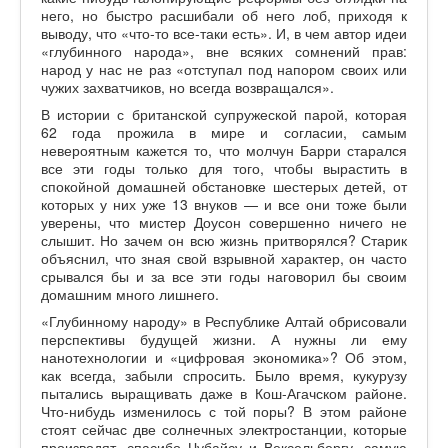
него, но быстро расшибали об него лоб, приходя к
выводу, что «что-то все-таки есть». И, в чем автор идеи
«глубинного народа», вне всяких сомнений прав:
народ у нас не раз «отступал под напором своих или
чужих захватчиков, но всегда возвращался».
В истории с британской супружеской парой, которая
62 года прожила в мире и согласии, самым
невероятным кажется то, что молчун Барри старался
все эти годы только для того, чтобы вырастить в
спокойной домашней обстановке шестерых детей, от
которых у них уже 13 внуков — и все они тоже были
уверены, что мистер Доусон совершенно ничего не
слышит. Но зачем он всю жизнь притворялся? Старик
объяснил, что зная свой взрывной характер, он часто
срывался бы и за все эти годы наговорил бы своим
домашним много лишнего.
«Глубинному народу» в Республике Алтай обрисовали
перспективы будущей жизни. А нужны ли ему
нанотехнологии и «цифровая экономика»? Об этом,
как всегда, забыли спросить. Было время, кукурузу
пытались выращивать даже в Кош-Агачском районе.
Что-нибудь изменилось с той поры? В этом районе
стоят сейчас две солнечных электростанции, которые
производят, спасибо Чубайсу и Вексельбергу, самую