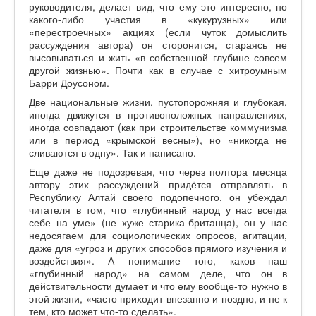
руководителя, делает вид, что ему это интересно, но
какого-либо участия в «кукурузных» или
«перестроечных» акциях (если чуток домыслить
рассуждения автора) он сторонится, стараясь не
высовываться и жить «в собственной глубине совсем
другой жизнью». Почти как в случае с хитроумным
Барри Доусоном.
Две национальные жизни, пустопорожняя и глубокая,
иногда движутся в противоположных направлениях,
иногда совпадают (как при строительстве коммунизма
или в период «крымской весны»), но «никогда не
сливаются в одну». Так и написано.
Еще даже не подозревая, что через полтора месяца
автору этих рассуждений придётся отправлять в
Республику Алтай своего подопечного, он убеждал
читателя в том, что «глубинный народ у нас всегда
себе на уме» (не хуже старика-британца), он у нас
недосягаем для социологических опросов, агитации,
даже для «угроз и других способов прямого изучения и
воздействия». А понимание того, каков наш
«глубинный народ» на самом деле, что он в
действительности думает и что ему вообще-то нужно в
этой жизни, «часто приходит внезапно и поздно, и не к
тем, кто может что-то сделать».