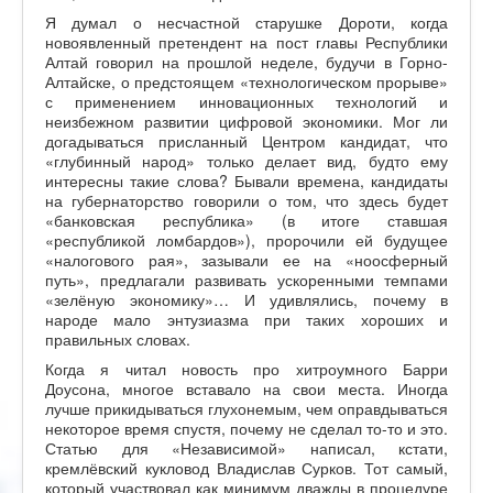
Я думал о несчастной старушке Дороти, когда
новоявленный претендент на пост главы Республики
Алтай говорил на прошлой неделе, будучи в Горно-
Алтайске, о предстоящем «технологическом прорыве»
с применением инновационных технологий и
неизбежном развитии цифровой экономики. Мог ли
догадываться присланный Центром кандидат, что
«глубинный народ» только делает вид, будто ему
интересны такие слова? Бывали времена, кандидаты
на губернаторство говорили о том, что здесь будет
«банковская республика» (в итоге ставшая
«республикой ломбардов»), пророчили ей будущее
«налогового рая», зазывали ее на «ноосферный
путь», предлагали развивать ускоренными темпами
«зелёную экономику»… И удивлялись, почему в
народе мало энтузиазма при таких хороших и
правильных словах.
Когда я читал новость про хитроумного Барри
Доусона, многое вставало на свои места. Иногда
лучше прикидываться глухонемым, чем оправдываться
некоторое время спустя, почему не сделал то-то и это.
Статью для «Независимой» написал, кстати,
кремлёвский кукловод Владислав Сурков. Тот самый,
который участвовал как минимум дважды в процедуре