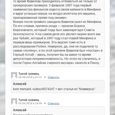
то время Вавилову приходилось отбиваться не только от
прокурорских проверок. 3 февраля 1997 года первый
замминистра финансов сидел в своем кабинете в Минфине
и вдруг услышал взрыв: на воздух взлетела его машина,
припаркованная прямо под окнами».
Вскоре после громкого скандала Вавилов ушел из Минфина.
По его словам, причина ухода — происки Бориса
Березовского, который тогда был замсекретаря Совета
безопасности. А на самом деле его уволил скорее всего как
раз Чубайс, который в 1997 году стал главой Минфина и
первым вице-премьером. Эта версия тоже есть в
расследовании Forbes. Наверное, да, они не поделили ту
самую «поляну», и по этой причине Вавилов был «послан» в
Горный Алтай – авось, получил бы на какое-то время
депутатскую неприкосновенность. Но этого не случилось, и
после Горно-Алтайска «черного кассира» занесло в Пензу.
Тупой туземец
04.09.2019 в 07:41
#
Ответить
Алексей
kom mersant. ru/doc/4074247 < вот статья из "Коммерса".
Тупой туземец
04.09.2019 в 16:09
#
Ответить
Алексей