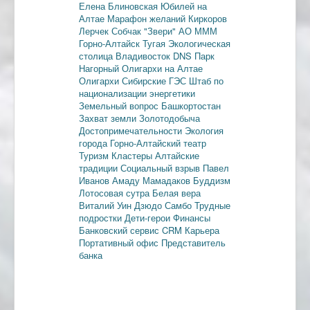
Елена Блиновская
Юбилей на
Алтае
Марафон желаний
Киркоров
Лерчек
Собчак
"Звери"
АО МММ
Горно-Алтайск
Тугая
Экологическая
столица
Владивосток
DNS
Парк
Нагорный
Олигархи на Алтае
Олигархи
Сибирские ГЭС
Штаб по
национализации энергетики
Земельный вопрос
Башкортостан
Захват земли
Золотодобыча
Достопримечательности
Экология
города
Горно-Алтайский театр
Туризм
Кластеры
Алтайские
традиции
Социальный взрыв
Павел
Иванов
Амаду Мамадаков
Буддизм
Лотосовая сутра
Белая вера
Виталий Уин
Дзюдо
Самбо
Трудные
подростки
Дети-герои
Финансы
Банковский сервис
CRM
Карьера
Портативный офис
Представитель
банка