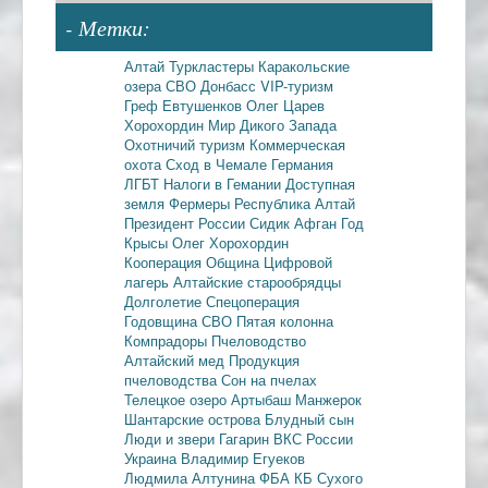
- Метки:
Алтай
Туркластеры
Каракольские
озера
СВО
Донбасс
VIP-туризм
Греф
Евтушенков
Олег Царев
Хорохордин
Мир Дикого Запада
Охотничий туризм
Коммерческая
охота
Сход в Чемале
Германия
ЛГБТ
Налоги в Гемании
Доступная
земля
Фермеры
Республика Алтай
Президент России
Сидик Афган
Год
Крысы
Олег Хорохордин
Кооперация
Община
Цифровой
лагерь
Алтайские старообрядцы
Долголетие
Спецоперация
Годовщина СВО
Пятая колонна
Компрадоры
Пчеловодство
Алтайский мед
Продукция
пчеловодства
Сон на пчелах
Телецкое озеро
Артыбаш
Манжерок
Шантарские острова
Блудный сын
Люди и звери
Гагарин
ВКС России
Украина
Владимир Егуеков
Людмила Алтунина
ФБА
КБ Сухого