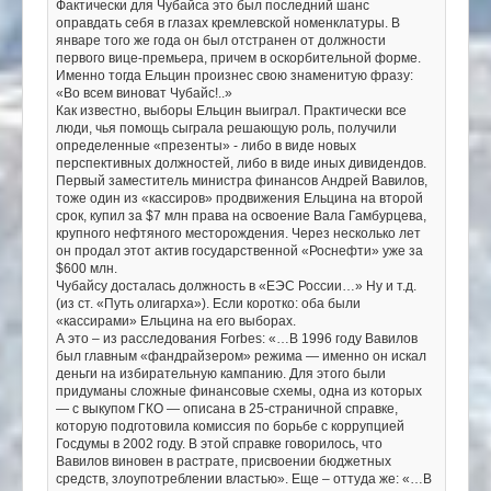
Фактически для Чубайса это был последний шанс
оправдать себя в глазах кремлевской номенклатуры. В
январе того же года он был отстранен от должности
первого вице-премьера, причем в оскорбительной форме.
Именно тогда Ельцин произнес свою знаменитую фразу:
«Во всем виноват Чубайс!..»
Как известно, выборы Ельцин выиграл. Практически все
люди, чья помощь сыграла решающую роль, получили
определенные «презенты» - либо в виде новых
перспективных должностей, либо в виде иных дивидендов.
Первый заместитель министра финансов Андрей Вавилов,
тоже один из «кассиров» продвижения Ельцина на второй
срок, купил за $7 млн права на освоение Вала Гамбурцева,
крупного нефтяного месторождения. Через несколько лет
он продал этот актив государственной «Роснефти» уже за
$600 млн.
Чубайсу досталась должность в «ЕЭС России…» Ну и т.д.
(из ст. «Путь олигарха»). Если коротко: оба были
«кассирами» Ельцина на его выборах.
А это – из расследования Forbes: «…В 1996 году Вавилов
был главным «фандрайзером» режима — именно он искал
деньги на избирательную кампанию. Для этого были
придуманы сложные финансовые схемы, одна из которых
— с выкупом ГКО — описана в 25-страничной справке,
которую подготовила комиссия по борьбе с коррупцией
Госдумы в 2002 году. В этой справке говорилось, что
Вавилов виновен в растрате, присвоении бюджетных
средств, злоупотреблении властью». Еще – оттуда же: «…В