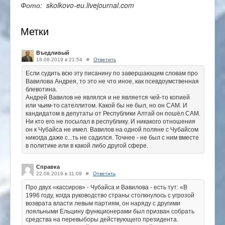
Фото: skolkovo-eu.livejournal.com
Метки
Въедливый
18.08.2019 в 21:54
#
Ответить
Если судить всю эту писанину по завершающим словам про
Вавилова Андрея, то это не что иное, как псевдоумственная
блевотина.
Андрей Вавилов не являлся и не является чей-то копией
или чьим-то сателлитом. Какой бы не был, но он САМ. И
кандидатом в депутаты от Республики Алтай он пошёл САМ.
Ни кто его не посылал в республику. И никакого отношения
он к Чубайса не имел. Вавилов на одной поляне с Чубайсом
никогда даже с...ть не садился. Точнее - не был с ним вместе
в политике или в какой либо другой сфере.
Справка
22.08.2019 в 11:09
#
Ответить
Про двух «кассиров» - Чубайса и Вавилова - есть тут: «В
1996 году, когда руководство страны столкнулось с угрозой
возврата власти левым партиям, он наряду с другими
лояльными Ельцину функционерами был призван собрать
средства на перевыборы действующего президента.