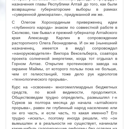
назначения главы Республики Алтай до того, как были
возвращены губернаторские выборы в рамках
«суверенной демократии», придуманной им же.
С Олегом Хорохординым приверженец идеи
«глубинного народа» знаком по совместной работе в
Сколково, там бывал и прежний губернатор Алтайского
края Александр Карлин в сопровождении
расторопного Олега Леонидовича. И он же (нынешний
назначенец, имеется в виду) сопровождал
«наноруководителя» Виктора Вексельберга, соавтора
проекта солнечной энергетики, когда тот отдыхал в
Горном Алтае. Открытие протеинового завода на
окраине Маймы, от которого пользы пока не больше,
чем от гелиостанций, тоже дело рук идеологов
«технологического прорыва».
Курс на «освоение» многомиллиардных бюджетных
средств, по всей видимости, продолжится.
Обществоведам трудно определить, размышлял г-н
Сурков за полтора месяца до начала «алтайского
прорыва», равен ли глубинный народ населению или
он его часть, и если часть, то какая именно? Его
трудно «искать», поэтому иногда решали, что «он
вымышлен и в реальности не существует, начинали
какие-нибудь галопирующие реформы без оглядки на