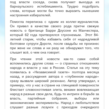
под власти соседа, снова получает выходца из
барнаульского истеблишмента. Трудно подобрать
слова, которые могли бы точно выразить нынешние
настроения избирателей.
Помогла переписка с одним из коллег-журналистов.
Он привел в качестве своего рода притчи свежую
новость о британце Барри Доусоне из Манчестера,
который 62 года притворялся глухонемым. Этот 84-
летний старик, чтобы избавить себя от надоедливой
болтовни супруги Дороти, после свадьбы не произнес
при жене ни слова и ни разу не обнаружил того, что
слышит всё, о чем она говорит.
При чтении этой новости как-то сами собой
вспомнились другие слова — о странных отношениях
народа и власти у нас в России. Статья на эту тему
появилась в «Независимой газете» полтора месяца
назад, и рассуждения автора о «глубинном народе»
сразу вызвали широкий резонанс. Автор утверждал, к
примеру, что у нас в стране на глянцевой поверхности
блистает словоохотливая элита, веками вовлекающая
народ в разные свои дела, будь то интриги в борьбе за
власть, партийные cобрания, выборы или
экономические эксперименты. Народ с любопытством
слушает разные лозунги с приходом очередного