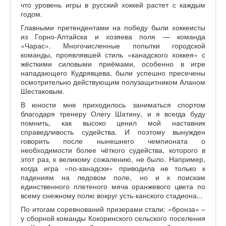
что уровень игры в русский хоккей растет с каждым
годом.
Главными претендентами на победу были хоккеисты
из Горно-Алтайска и хозяева поля — команда
«Чарас». Многочисленные попытки городской
команды, проявлявшей стиль «канадского хоккея» с
жёсткими силовыми приёмами, особенно в игре
нападающего Кудрявцева, были успешно пресечены
осмотрительно действующим полузащитником Аланом
Шестаковым.
В юности мне приходилось заниматься спортом
благодаря тренеру Олегу Шатину, и я всегда буду
помнить, как высоко ценил мой наставник
справедливость судейства. И поэтому вынужден
говорить после нынешнего чемпионата о
необходимости более чёткого судейства, которого в
этот раз, к великому сожалению, не было. Например,
когда игра «по-канадски» приводила не только к
падениям на ледовом поле, но и к поискам
единственного плетеного мяча оранжевого цвета по
всему снежному полю вокруг усть-канского стадиона...
По итогам соревнований призерами стали: «бронза» –
у сборной команды Кокоринского сельского поселения