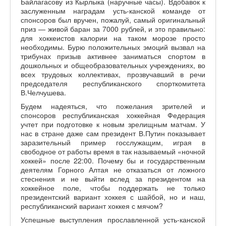
Байлагасову из Кырлыка (наручные часы). Вдобавок к
заслуженным наградам усть-канской команде от
спонсоров был вручен, пожалуй, самый оригинальный
приз — живой баран за 7000 рублей, и это правильно:
для хоккеистов калории на таком морозе просто
необходимы. Бурю положительных эмоций вызвал на
трибунах призыв активнее заниматься спортом в
дошкольных и общеобразовательных учреждениях, во
всех трудовых коллективах, прозвучавший в речи
председателя республиканского спорткомитета
В.Челчушева.
Будем надеяться, что пожелания зрителей и
спонсоров республиканская хоккейная Федерация
учтет при подготовке к новым зрелищным матчам. У
нас в стране даже сам президент В.Путин показывает
заразительный пример госслужащим, играя в
свободное от работы время в так называемый «ночной
хоккей» после 22:00. Почему бы и государственным
деятелям Горного Алтая не отказаться от ложного
стеснения и не выйти вслед за президентом на
хоккейное поле, чтобы поддержать не только
президентский вариант хоккея с шайбой, но и наш,
республиканский вариант хоккея с мячом?
Успешные выступления прославленной усть-канской