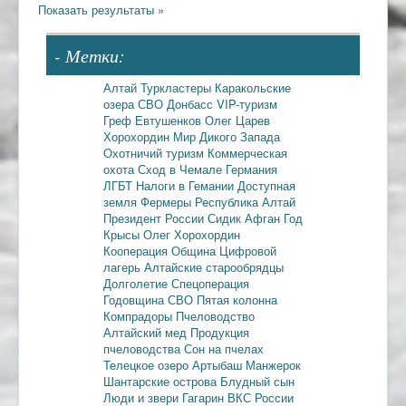
- Метки:
Алтай
Туркластеры
Каракольские
озера
СВО
Донбасс
VIP-туризм
Греф
Евтушенков
Олег Царев
Хорохордин
Мир Дикого Запада
Охотничий туризм
Коммерческая
охота
Сход в Чемале
Германия
ЛГБТ
Налоги в Гемании
Доступная
земля
Фермеры
Республика Алтай
Президент России
Сидик Афган
Год
Крысы
Олег Хорохордин
Кооперация
Община
Цифровой
лагерь
Алтайские старообрядцы
Долголетие
Спецоперация
Годовщина СВО
Пятая колонна
Компрадоры
Пчеловодство
Алтайский мед
Продукция
пчеловодства
Сон на пчелах
Телецкое озеро
Артыбаш
Манжерок
Шантарские острова
Блудный сын
Люди и звери
Гагарин
ВКС России