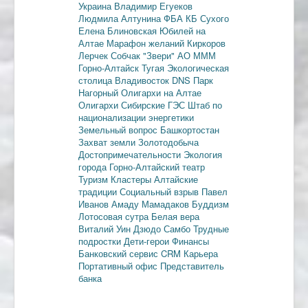
Украина
Владимир Егуеков
Людмила Алтунина
ФБА
КБ Сухого
Елена Блиновская
Юбилей на
Алтае
Марафон желаний
Киркоров
Лерчек
Собчак
"Звери"
АО МММ
Горно-Алтайск
Тугая
Экологическая
столица
Владивосток
DNS
Парк
Нагорный
Олигархи на Алтае
Олигархи
Сибирские ГЭС
Штаб по
национализации энергетики
Земельный вопрос
Башкортостан
Захват земли
Золотодобыча
Достопримечательности
Экология
города
Горно-Алтайский театр
Туризм
Кластеры
Алтайские
традиции
Социальный взрыв
Павел
Иванов
Амаду Мамадаков
Буддизм
Лотосовая сутра
Белая вера
Виталий Уин
Дзюдо
Самбо
Трудные
подростки
Дети-герои
Финансы
Банковский сервис
CRM
Карьера
Портативный офис
Представитель
банка