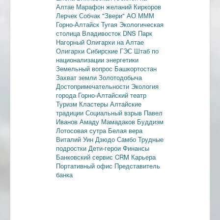
Алтае
Марафон желаний
Киркоров
Лерчек
Собчак
"Звери"
АО МММ
Горно-Алтайск
Тугая
Экологическая
столица
Владивосток
DNS
Парк
Нагорный
Олигархи на Алтае
Олигархи
Сибирские ГЭС
Штаб по
национализации энергетики
Земельный вопрос
Башкортостан
Захват земли
Золотодобыча
Достопримечательности
Экология
города
Горно-Алтайский театр
Туризм
Кластеры
Алтайские
традиции
Социальный взрыв
Павел
Иванов
Амаду Мамадаков
Буддизм
Лотосовая сутра
Белая вера
Виталий Уин
Дзюдо
Самбо
Трудные
подростки
Дети-герои
Финансы
Банковский сервис
CRM
Карьера
Портативный офис
Представитель
банка