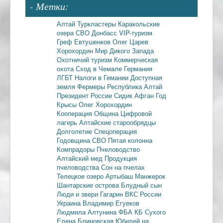
- Метки:
Алтай
Туркластеры
Каракольские
озера
СВО
Донбасс
VIP-туризм
Греф
Евтушенков
Олег Царев
Хорохордин
Мир Дикого Запада
Охотничий туризм
Коммерческая
охота
Сход в Чемале
Германия
ЛГБТ
Налоги в Гемании
Доступная
земля
Фермеры
Республика Алтай
Президент России
Сидик Афган
Год
Крысы
Олег Хорохордин
Кооперация
Община
Цифровой
лагерь
Алтайские старообрядцы
Долголетие
Спецоперация
Годовщина СВО
Пятая колонна
Компрадоры
Пчеловодство
Алтайский мед
Продукция
пчеловодства
Сон на пчелах
Телецкое озеро
Артыбаш
Манжерок
Шантарские острова
Блудный сын
Люди и звери
Гагарин
ВКС России
Украина
Владимир Егуеков
Людмила Алтунина
ФБА
КБ Сухого
Елена Блиновская
Юбилей на