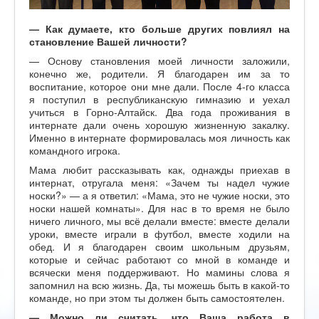
—
К
ак думаете, к
то больше других повлиял на
становление Вашей личности?
— Основу становления моей личности заложили,
конечно же, родители. Я благодарен им за то
воспитание, которое они мне дали. После 4-го класса
я поступил в республиканскую гимназию и уехал
учиться в Горно-Алтайск. Два года проживания в
интернате дали очень хорошую жизненную закалку.
Именно в интернате формировалась моя личность как
командного игрока.
Мама любит рассказывать как, однажды приехав в
интернат, отругала меня: «Зачем ты надел чужие
носки?» — а я ответил: «Мама, это не чужие носки, это
носки нашей комнаты». Для нас в то время не было
ничего личного, мы всё делали вместе: вместе делали
уроки, вместе играли в футбол, вместе ходили на
обед. И я благодарен своим школьным друзьям,
которые и сейчас работают со мной в команде и
всячески меня поддерживают. Но мамины слова я
запомнил на всю жизнь. Да, ты можешь быть в какой-то
команде, но при этом ты должен быть самостоятелен.
— Можно ли считать, что Ваша работа в