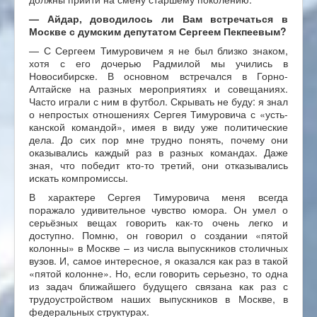
—
Айдар,
доводилось
ли Вам
встречаться в
Москве с думским депутатом Сергеем Пекпеевым?
— С Сергеем Тимуровичем я не был близко знаком,
хотя с его дочерью Радмилой мы учились в
Новосибирске. В основном встречался в Горно-
Алтайске на разных мероприятиях и совещаниях.
Часто играли с ним в футбол. Скрывать не буду: я знал
о непростых отношениях Сергея Тимуровича с «усть-
канской командой», имея в виду уже политические
дела. До сих пор мне трудно понять, почему они
оказывались каждый раз в разных командах. Даже
зная, что победит кто-то третий, они отказывались
искать компромиссы.
В характере Сергея Тимуровича меня всегда
поражало удивительное чувство юмора. Он умел о
серьёзных вещах говорить как-то очень легко и
доступно. Помню, он говорил о создании «пятой
колонны» в Москве – из числа выпускников столичных
вузов. И, самое интересное, я оказался как раз в такой
«пятой колонне». Но, если говорить серьезно, то одна
из задач ближайшего будущего связана как раз с
трудоустройством наших выпускников в Москве, в
федеральных структурах.