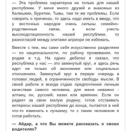
— Эта проблема характерна не только для нашей
республики. У меня много друзей и знакомых из
Калмыкии, Бурятии, Тывы, там те же проблемы. Если
говорить о причинах, то здесь надо иметь в ввиду, что
у восточных народов очень сильны семейно-
родственные связи, а если учесть
высокодотационность нашей республики, то
разногласий между элитами априори не избежать.
Вместе с тем, мы сами себя искусственно разделяем
— по национальности, по району проживания, по
родам и т.д. На одних дебатах я сказал, что
республика у нас — это замкнутый круг, и здесь речь
идет не только об экономике или социальных
отношениях. Замкнутый круг в первую очередь в
головах людей, в ограниченности свободы мысли. В
своей работе я всегда отдаю предпочтения личным
качествам самого человека, для меня неважно -
алтаец он, русский, казах или армянин. Если он
радеет за свою малую родину, готов отстаивать
интересы нашей республики до конца, пытается в ней
что-то изменить к лучшему, то с таким человеком я
готов работать.
— Айдар, а что Вы можете рассказать о своих
родителях?