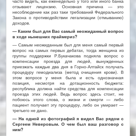
часто видеть, как еженедельно у того или иного банка
отзывают лицензию. Основная причина — это
несоблюдение как раз таки требований Федерального
Закона о противодействии легализации (отмыванию)
доходов.
—
Каким был для Вас самый неожиданный вопрос
в ходе нынешних праймериз?
— Самым неожиданным был для меня самый первый
вопрос на самых первых дебатах, тогда женщина из
группы поддержки Р.Букачакова подняла вопрос о
компенсации проезда для людей, вынужденных
приезжать каждые два дня в Горно-Алтайск получать
процедуру гемодиализа (метод очищения крови). В
этом вопросе у меня была и есть однозначная
позиция, несмотря на дотационность бюджета:
республика должна найти средства для компенсации
проезда этих людей. Ведь вопрос здесь стоит, не
побоюсь этого слова, о жизни и смерти — либо
пациент получает эту процедуру, либо он умирает —
третьего не дано.
—
На одной из фотографий я видел Вас рядом с
Сергеем
Неверовым. О чем был ваш разговор с
ним?