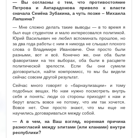
—
Вы согласны с тем, что противостояние
Петрова и Антарадонова привело к власти
сначала Семёна Зубакина, а чуть позже – Михаила
Лапшина?
— Мне сложно делать такие выводы — в то время я
был еще студентом и мало интересовался политикой.
Юрий Васильевич не любил вспоминать прошлое, но
за два года работы с ним я никогда не слышал плохого
слова о Владимире Ивановиче. Они просто были
разными, вот и всё. Конечно же, они оба были
фаворитами на тех выборах, оба были в расцвете
политической зрелости. Если бы они сумели
договориться, найти компромисс, то мы бы видели
сейчас совсем другой результат.
Сейчас много говорят о «барнаулизации» и тому
подобных вещах. Но нам нужно посмотреть внутрь
себя и понять: люди со стороны приходят к нам и
берут власть вовсе не потому, что им так хочется.
Вовсе нет. Они просто знают, что мы еще не
научились договариваться между собой.
— А в
чем, на Ваш взгляд, коренная причина
разногласий между элитами (или кланами) внутри
республики?