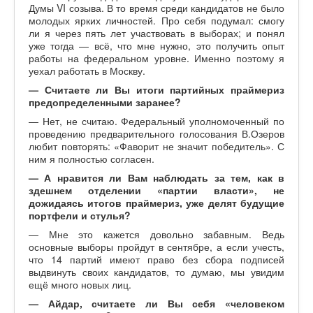
Думы VI созыва. В то время среди кандидатов не было
молодых ярких личностей. Про себя подумал: смогу
ли я через пять лет участвовать в выборах; и понял
уже тогда — всё, что мне нужно, это получить опыт
работы на федеральном уровне. Именно поэтому я
уехал работать в Москву.
—
Считаете ли Вы итоги партийных праймериз
предопределенными заранее?
— Нет, не считаю. Федеральный уполномоченный по
проведению предварительного голосования В.Озеров
любит повторять: «Фаворит не значит победитель». С
ним я полностью согласен.
— А нравится ли
Вам наблюдать за тем, как в
здешнем отделении «партии власти», не
дожидаясь итогов праймериз, уже делят будущие
портфели и стулья?
— Мне это кажется довольно забавным. Ведь
основные выборы пройдут в сентябре, а если учесть,
что 14 партий имеют право без сбора подписей
выдвинуть своих кандидатов, то думаю, мы увидим
ещё много новых лиц.
—
Айдар, с
читаете ли Вы себя «человеком