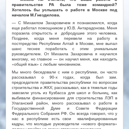
правительстве РА была тоже командной?
Хотелось бы услышать
о работе в Москве под
началом М
.
Гнездилова.
— С Михаилом Захаровичем я познакомился, когда
еще работал помощником у Ю.В. Антарадонова. Меня
поразила открытость и добродушие этого человека.
Позднее, когда меня перевели на работу в
постпредство Республики Алтай в Москве, мне выпал
шанс теснее поработать с этим уникальным
руководителем. От Михаила Захаровича я научился
многому, но главное — он научил меня, как находить
«общий язык» с любым чиновником.
Мы много беседовали с ним о республике, он часто
рассказывал о 90-х годах, когда был зам.
председателя правительства республики по вопросам
строительства и ЖКХ; рассказывал, как в тяжелые годы
завозили уголь из Кузбасса для школ и больниц, как
выбивали финансирование для строительства ЛЭП в
Улаганский район, много рассказывал о работе в
Государственной Думе и Совете Федерации
Федерального Собрания РФ. Он всегда говорил, что у
нас в республике есть свои квалифицированные
кадры, что молодые руководители «нового формата»
должны прийти на смену старшему поколению.