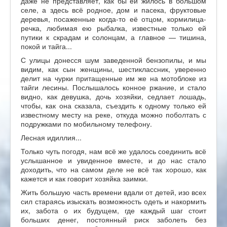
даже не представляет, как бы ей жилось в большом
селе, а здесь всё родное, дом и пасека, фруктовые
деревья, посаженные когда-то её отцом, кормилица-
речка, любимая ею рыбалка, известные только ей
путики к скрадам и солонцам, а главное — тишина,
покой и тайга...
С улицы донесся шум заведенной бензопилы, и мы
видим, как сын женщины, шестиклассник, уверенно
делит на чурки притащенные им же на мотоблоке из
тайги лесины. Послышалось конное ржание, и стало
видно, как девушка, дочь хозяйки, седлает лошадь,
чтобы, как она сказала, съездить к одному только ей
известному месту на реке, откуда можно поболтать с
подружками по мобильному телефону.
Лесная идиллия...
Только чуть погодя, нам всё же удалось соединить всё
услышанное и увиденное вместе, и до нас стало
доходить, что на самом деле не всё так хорошо, как
кажется и как говорит хозяйка заимки.
Жить большую часть времени вдали от детей, изо всех
сил стараясь изыскать возможность одеть и накормить
их, забота о их будущем, где каждый шаг стоит
больших денег, постоянный риск заболеть без