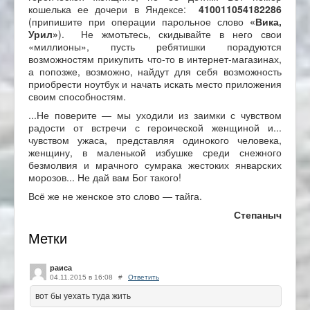
кошелька ее дочери в Яндексе:
410011054182286
(припишите при операции парольное слово
«Вика,
Урил»
). Не жмотьтесь, скидывайте в него свои
«миллионы», пусть ребятишки порадуются
возможностям прикупить что-то в интернет-магазинах,
а попозже, возможно, найдут для себя возможность
приобрести ноутбук и начать искать место приложения
своим способностям.
...Не поверите — мы уходили из заимки с чувством
радости от встречи с героической женщиной и...
чувством ужаса, представляя одинокого человека,
женщину, в маленькой избушке среди снежного
безмолвия и мрачного сумрака жестоких январских
морозов... Не дай вам Бог такого!
Всё же не женское это слово — тайга.
Степаныч
Метки
раиса
04.11.2015 в 16:08
#
Ответить
вот бы уехать туда жить