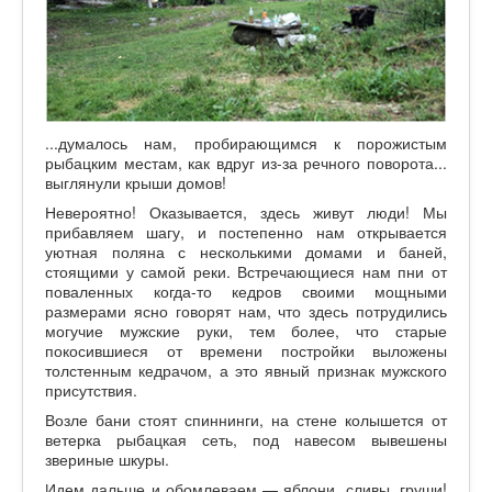
...думалось нам, пробирающимся к порожистым
рыбацким местам, как вдруг из-за речного поворота...
выглянули крыши домов!
Невероятно! Оказывается, здесь живут люди! Мы
прибавляем шагу, и постепенно нам открывается
уютная поляна с несколькими домами и баней,
стоящими у самой реки. Встречающиеся нам пни от
поваленных когда-то кедров своими мощными
размерами ясно говорят нам, что здесь потрудились
могучие мужские руки, тем более, что старые
покосившиеся от времени постройки выложены
толстенным кедрачом, а это явный признак мужского
присутствия.
Возле бани стоят спиннинги, на стене колышется от
ветерка рыбацкая сеть, под навесом вывешены
звериные шкуры.
Идем дальше и обомлеваем — яблони, сливы, груши!