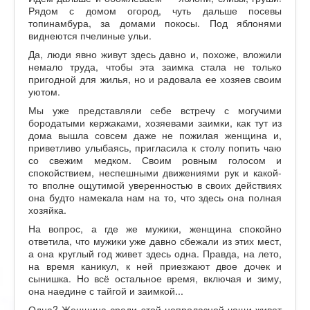
Рядом с домом огород, чуть дальше посевы
топинамбура, за домами покосы. Под яблонями
виднеются пчелиные ульи.
Да, люди явно живут здесь давно и, похоже, вложили
немало труда, чтобы эта заимка стала не только
пригодной для жилья, но и радовала ее хозяев своим
уютом.
Мы уже представляли себе встречу с могучими
бородатыми кержаками, хозяевами заимки, как тут из
дома вышла совсем даже не пожилая женщина и,
приветливо улыбаясь, пригласила к столу попить чаю
со свежим медком. Своим ровным голосом и
спокойствием, неспешными движениями рук и какой-
то вполне ощутимой уверенностью в своих действиях
она будто намекала нам на то, что здесь она полная
хозяйка.
На вопрос, а где же мужики, женщина спокойно
ответила, что мужики уже давно сбежали из этих мест,
а она круглый год живет здесь одна. Правда, на лето,
на время каникул, к ней приезжают двое дочек и
сынишка. Но всё остальное время, включая и зиму,
она наедине с тайгой и заимкой...
Одна? Женщина среди этой непролазной чащи живет