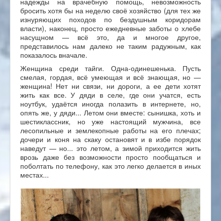
надежды на врачебную помощь, невозможность
бросить хотя бы на неделю своё хозяйство (для тех же
изнуряющих походов по бездушным коридорам
власти), наконец, просто ежедневные заботы о хлебе
насущном — всё это, да и многое другое,
представилось нам далеко не таким радужным, как
показалось вначале.
Женщина среди тайги. Одна-одинешенька. Пусть
смелая, гордая, всё умеющая и всё знающая, но —
женщина! Нет ни связи, ни дороги, а ее дети хотят
жить как все. У дяди в селе, где они учатся, есть
ноутбук, удаётся иногда полазить в интернете, но,
опять же, у дяди... Летом они вместе: сынишка, хоть и
шестиклассник, но уже настоящий мужчина, все
лесопильные и землекопные работы на его плечах;
дочери и коня на скаку остановят и в избе порядок
наведут — но... это летом, а зимой приходится жить
врозь даже без возможности просто пообщаться и
поболтать по телефону, как это легко делается в иных
местах...