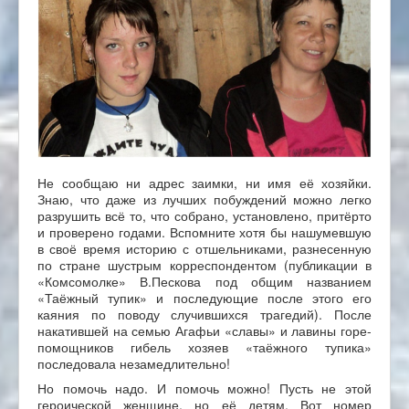
Не сообщаю ни адрес заимки, ни имя её хозяйки.
Знаю, что даже из лучших побуждений можно легко
разрушить всё то, что собрано, установлено, притёрто
и проверено годами. Вспомните хотя бы нашумевшую
в своё время историю с отшельниками, разнесенную
по стране шустрым корреспондентом (публикации в
«Комсомолке» В.Пескова под общим названием
«Таёжный тупик» и последующие после этого его
каяния по поводу случившихся трагедий). После
накатившей на семью Агафьи «славы» и лавины горе-
помощников гибель хозяев «таёжного тупика»
последовала незамедлительно!
Но помочь надо. И помочь можно! Пусть не этой
героической женщине, но её детям. Вот номер