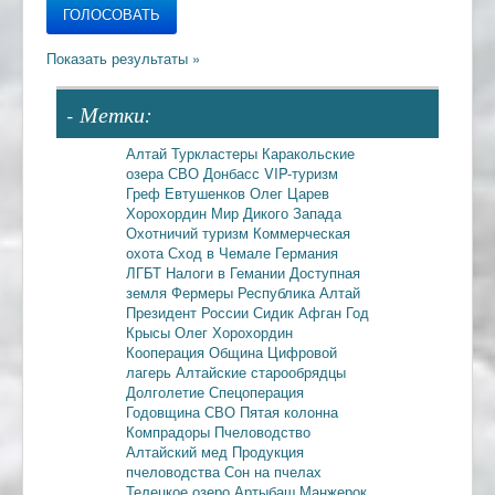
- Метки:
Алтай
Туркластеры
Каракольские
озера
СВО
Донбасс
VIP-туризм
Греф
Евтушенков
Олег Царев
Хорохордин
Мир Дикого Запада
Охотничий туризм
Коммерческая
охота
Сход в Чемале
Германия
ЛГБТ
Налоги в Гемании
Доступная
земля
Фермеры
Республика Алтай
Президент России
Сидик Афган
Год
Крысы
Олег Хорохордин
Кооперация
Община
Цифровой
лагерь
Алтайские старообрядцы
Долголетие
Спецоперация
Годовщина СВО
Пятая колонна
Компрадоры
Пчеловодство
Алтайский мед
Продукция
пчеловодства
Сон на пчелах
Телецкое озеро
Артыбаш
Манжерок