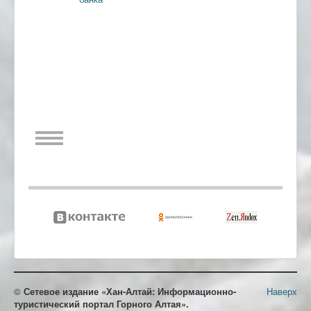
©
Сетевое издание «Хан-Алтай: Информационно-
Наверх
туристический портал Горного Алтая».