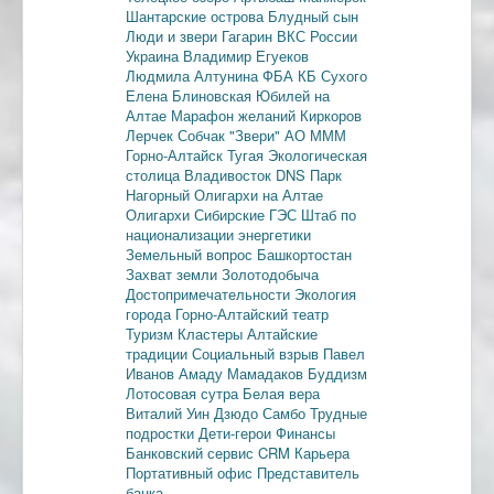
Шантарские острова
Блудный сын
Люди и звери
Гагарин
ВКС России
Украина
Владимир Егуеков
Людмила Алтунина
ФБА
КБ Сухого
Елена Блиновская
Юбилей на
Алтае
Марафон желаний
Киркоров
Лерчек
Собчак
"Звери"
АО МММ
Горно-Алтайск
Тугая
Экологическая
столица
Владивосток
DNS
Парк
Нагорный
Олигархи на Алтае
Олигархи
Сибирские ГЭС
Штаб по
национализации энергетики
Земельный вопрос
Башкортостан
Захват земли
Золотодобыча
Достопримечательности
Экология
города
Горно-Алтайский театр
Туризм
Кластеры
Алтайские
традиции
Социальный взрыв
Павел
Иванов
Амаду Мамадаков
Буддизм
Лотосовая сутра
Белая вера
Виталий Уин
Дзюдо
Самбо
Трудные
подростки
Дети-герои
Финансы
Банковский сервис
CRM
Карьера
Портативный офис
Представитель
банка