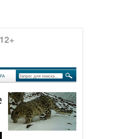
12+
РА
е