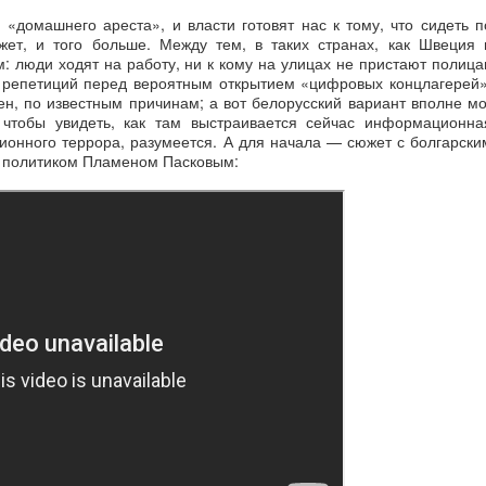
 «домашнего ареста», и власти готовят нас к тому, что сидеть п
ет, и того больше. Между тем, в таких странах, как Швеция 
: люди ходят на работу, ни к кому на улицах не пристают полица
х репетиций перед вероятным открытием «цифровых концлагерей»
н, по известным причинам; а вот белорусский вариант вполне мо
чтобы увидеть, как там выстраивается сейчас информационна
онного террора, разумеется. А для начала — сюжет с болгарски
 политиком Пламеном Пасковым: