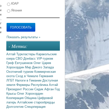
ЮАР
о
и
Япония
и
.
г
я
м
- Метки:
Алтай
Туркластеры
Каракольские
озера
СВО
Донбасс
VIP-туризм
Греф
Евтушенков
Олег Царев
Хорохордин
Мир Дикого Запада
Охотничий туризм
Коммерческая
охота
Сход в Чемале
Германия
ЛГБТ
Налоги в Гемании
Доступная
земля
Фермеры
Республика Алтай
Президент России
Сидик Афган
Год
Крысы
Олег Хорохордин
Кооперация
Община
Цифровой
лагерь
Алтайские старообрядцы
Долголетие
Спецоперация