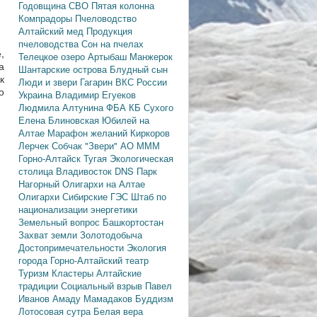
Годовщина СВО
Пятая колонна
Компрадоры
Пчеловодство
Алтайский мед
Продукция
пчеловодства
Сон на пчелах
,
Телецкое озеро
Артыбаш
Манжерок
а
Шантарские острова
Блудный сын
к
Люди и звери
Гагарин
ВКС России
о
Украина
Владимир Егуеков
Людмила Алтунина
ФБА
КБ Сухого
Елена Блиновская
Юбилей на
Алтае
Марафон желаний
Киркоров
Лерчек
Собчак
"Звери"
АО МММ
Горно-Алтайск
Тугая
Экологическая
столица
Владивосток
DNS
Парк
Нагорный
Олигархи на Алтае
Олигархи
Сибирские ГЭС
Штаб по
национализации энергетики
Земельный вопрос
Башкортостан
Захват земли
Золотодобыча
Достопримечательности
Экология
города
Горно-Алтайский театр
Туризм
Кластеры
Алтайские
традиции
Социальный взрыв
Павел
Иванов
Амаду Мамадаков
Буддизм
Лотосовая сутра
Белая вера