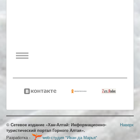
©
Сетевое издание «Хан-Алтай: Информационно-
Наверх
туристический портал Горного Алтая».
Разработка -
web-студия "Иван да Марья"