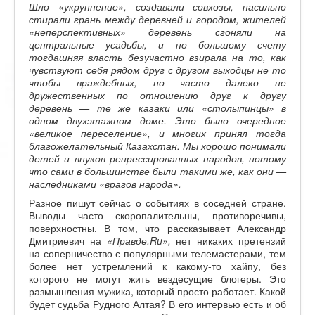
Шло «укрупнение», создавали совхозы, насильно
стирали грань между деревней и городом, жителей
«неперспективных» деревень сгоняли на
центральные усадьбы, и по большому счету
тогдашняя власть безучастно взирала на то, как
чувствуют себя рядом друг с другом выходцы не то
чтобы враждебных, но часто далеко не
дружественных по отношению друг к другу
деревень — те же казаки или «столыпинцы» в
одном двухэтажном доме. Это было очередное
«великое переселение», и многих принял тогда
благожелательный Казахстан. Мы хорошо понимали
детей и внуков репрессированных народов, потому
что сами в большинстве были такими же, как они —
наследниками «врагов народа».
Разное пишут сейчас о событиях в соседней стране.
Выводы часто скоропалительны, противоречивы,
поверхностны. В том, что рассказывает Александр
Дмитриевич на
«Правде.
Ru
»,
нет никаких претензий
на соперничество с популярными телемастерами, тем
более нет устремлений к какому-то хайпу, без
которого не могут жить вездесущие блогеры. Это
размышления мужика, который просто работает. Какой
будет судьба Рудного Алтая? В его интервью есть и об