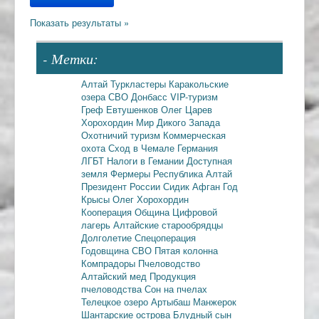
- Метки:
Алтай
Туркластеры
Каракольские
озера
СВО
Донбасс
VIP-туризм
Греф
Евтушенков
Олег Царев
Хорохордин
Мир Дикого Запада
Охотничий туризм
Коммерческая
охота
Сход в Чемале
Германия
ЛГБТ
Налоги в Гемании
Доступная
земля
Фермеры
Республика Алтай
Президент России
Сидик Афган
Год
Крысы
Олег Хорохордин
Кооперация
Община
Цифровой
лагерь
Алтайские старообрядцы
Долголетие
Спецоперация
Годовщина СВО
Пятая колонна
Компрадоры
Пчеловодство
Алтайский мед
Продукция
пчеловодства
Сон на пчелах
Телецкое озеро
Артыбаш
Манжерок
Шантарские острова
Блудный сын