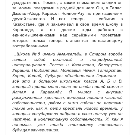
двадцати лет. Помню, с каким вниманием следил он
за моими поездками в родной для него Ош, в Талас,
Джалал-Абад, Каракол, Чолпон-Ату по приглашениям
друзей-экологов. И вот теперь — события в
Казахстане, где я заканчивал в свое время школу в
Караганде, а он долгие годы работал с
единомышленниками над серьёзными проектами,
которые только теперь становятся по-настоящему
востребованными.
…Школа №8 имени Амангельды в Старом городе
являла собой реальный и непридуманный
интернационал: Россия и Казахстан, Белоруссия,
Украина, Прибалтика, Молдавия, Чечня, Татарстан,
Корея, Китай, будущая объединенная Германия —
всё это в большом школьном классе А, Б и В,
который принял меня после отъезда нашей семьи с
Алтая в Караганду. Я учился с внуками
раскулаченных крестьян, которых лишили частной
собственности, рядом с ними сидели за партами
такие же, как я, дети крестьян нового времени, у
которых государство забрало в свою пользу уже не
частную, а коллективную собственность. И, как я
понимаю, уже тогда втихомолку готовилась
будущая ваучеризация.