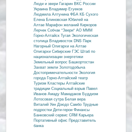
Люди и звери
Гагарин
ВКС России
Украина
Владимир Егуеков
Людмила Алтунина
ФБА
КБ Сухого
Елена Блиновская
Юбилей на
Алтае
Марафон желаний
Киркоров
Лерчек
Собчак
"Звери"
АО МММ
Горно-Алтайск
Тугая
Экологическая
столица
Владивосток
DNS
Парк
Нагорный
Олигархи на Алтае
Олигархи
Сибирские ГЭС
Штаб по
национализации энергетики
Земельный вопрос
Башкортостан
Захват земли
Золотодобыча
Достопримечательности
Экология
города
Горно-Алтайский театр
Туризм
Кластеры
Алтайские
традиции
Социальный взрыв
Павел
Иванов
Амаду Мамадаков
Буддизм
Лотосовая сутра
Белая вера
Виталий Уин
Дзюдо
Самбо
Трудные
подростки
Дети-герои
Финансы
Банковский сервис
CRM
Карьера
Портативный офис
Представитель
банка