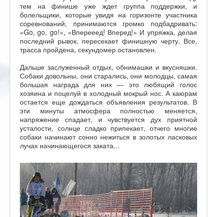
тем на финише уже ждет группа поддержки, и
болельщики, которые увидя на горизонте участника
соревнований, принимаются громко подбадривать:
«Go, go, go!», «Вперееед! Вперед!» И упряжка, делая
последний рывок, пересекает финишную черту. Все,
трасса пройдена, секундомер остановлен.
Дальше заслуженный отдых, обнимашки и вкусняшки.
Собаки довольны, они старались, они молодцы, самая
большая награда для них — это любящий голос
хозяина и поцелуй в холодный мокрый нос. А каюрам
остается еще дождаться объявления результатов. В
эти минуты атмосфера полностью меняется,
напряжение спадает, и чувствуется дух приятной
усталости, солнце сладко припекает, отчего многие
собаки начинают сонно нежиться в золотых ласковых
лучах начинающегося заката...