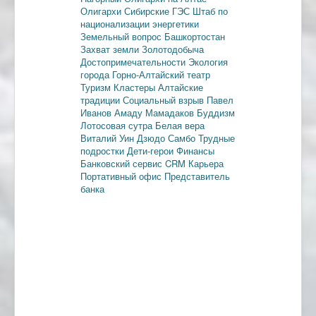
Олигархи
Сибирские ГЭС
Штаб по
национализации энергетики
Земельный вопрос
Башкортостан
Захват земли
Золотодобыча
Достопримечательности
Экология
города
Горно-Алтайский театр
Туризм
Кластеры
Алтайские
традиции
Социальный взрыв
Павел
Иванов
Амаду Мамадаков
Буддизм
Лотосовая сутра
Белая вера
Виталий Уин
Дзюдо
Самбо
Трудные
подростки
Дети-герои
Финансы
Банковский сервис
CRM
Карьера
Портативный офис
Представитель
банка