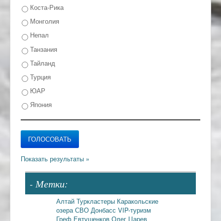
Коста-Рика
Монголия
Непал
Танзания
Тайланд
Турция
ЮАР
Япония
- Метки:
Алтай
Туркластеры
Каракольские
озера
СВО
Донбасс
VIP-туризм
Греф
Евтушенков
Олег Царев