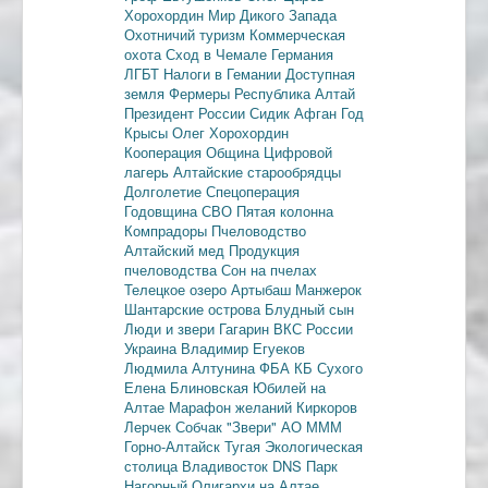
Хорохордин
Мир Дикого Запада
Охотничий туризм
Коммерческая
охота
Сход в Чемале
Германия
ЛГБТ
Налоги в Гемании
Доступная
земля
Фермеры
Республика Алтай
Президент России
Сидик Афган
Год
Крысы
Олег Хорохордин
Кооперация
Община
Цифровой
лагерь
Алтайские старообрядцы
Долголетие
Спецоперация
Годовщина СВО
Пятая колонна
Компрадоры
Пчеловодство
Алтайский мед
Продукция
пчеловодства
Сон на пчелах
Телецкое озеро
Артыбаш
Манжерок
Шантарские острова
Блудный сын
Люди и звери
Гагарин
ВКС России
Украина
Владимир Егуеков
Людмила Алтунина
ФБА
КБ Сухого
Елена Блиновская
Юбилей на
Алтае
Марафон желаний
Киркоров
Лерчек
Собчак
"Звери"
АО МММ
Горно-Алтайск
Тугая
Экологическая
столица
Владивосток
DNS
Парк
Нагорный
Олигархи на Алтае