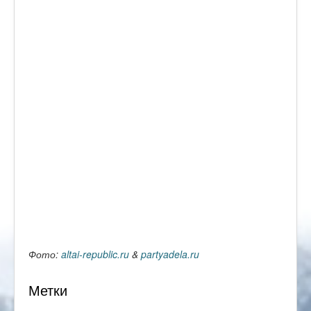
Фото:
altai-republic.ru
&
partyadela.ru
Метки