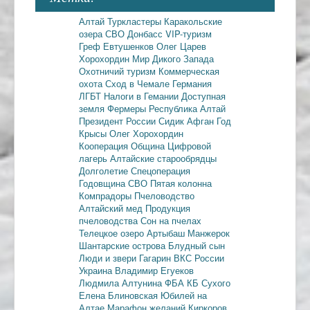
Алтай
Туркластеры
Каракольские
озера
СВО
Донбасс
VIP-туризм
Греф
Евтушенков
Олег Царев
Хорохордин
Мир Дикого Запада
Охотничий туризм
Коммерческая
охота
Сход в Чемале
Германия
ЛГБТ
Налоги в Гемании
Доступная
земля
Фермеры
Республика Алтай
Президент России
Сидик Афган
Год
Крысы
Олег Хорохордин
Кооперация
Община
Цифровой
лагерь
Алтайские старообрядцы
Долголетие
Спецоперация
Годовщина СВО
Пятая колонна
Компрадоры
Пчеловодство
Алтайский мед
Продукция
пчеловодства
Сон на пчелах
Телецкое озеро
Артыбаш
Манжерок
Шантарские острова
Блудный сын
Люди и звери
Гагарин
ВКС России
Украина
Владимир Егуеков
Людмила Алтунина
ФБА
КБ Сухого
Елена Блиновская
Юбилей на
Алтае
Марафон желаний
Киркоров