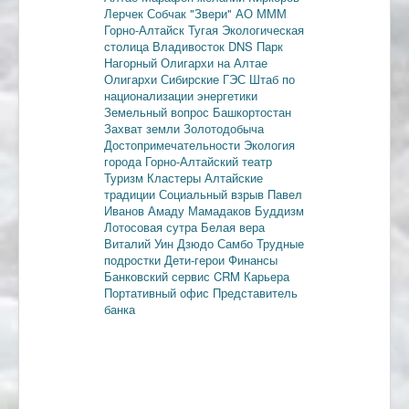
Лерчек
Собчак
"Звери"
АО МММ
Горно-Алтайск
Тугая
Экологическая
столица
Владивосток
DNS
Парк
Нагорный
Олигархи на Алтае
Олигархи
Сибирские ГЭС
Штаб по
национализации энергетики
Земельный вопрос
Башкортостан
Захват земли
Золотодобыча
Достопримечательности
Экология
города
Горно-Алтайский театр
Туризм
Кластеры
Алтайские
традиции
Социальный взрыв
Павел
Иванов
Амаду Мамадаков
Буддизм
Лотосовая сутра
Белая вера
Виталий Уин
Дзюдо
Самбо
Трудные
подростки
Дети-герои
Финансы
Банковский сервис
CRM
Карьера
Портативный офис
Представитель
банка