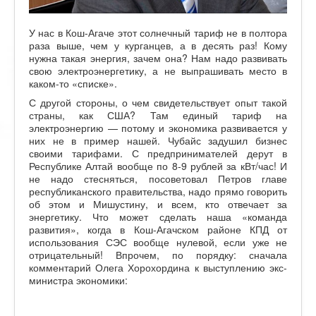
У нас в Кош-Агаче этот солнечный тариф не в полтора
раза выше, чем у курганцев, а в десять раз! Кому
нужна такая энергия, зачем она? Нам надо развивать
свою электроэнергетику, а не выпрашивать место в
каком-то «списке».
С другой стороны, о чем свидетельствует опыт такой
страны, как США? Там единый тариф на
электроэнергию — потому и экономика развивается у
них не в пример нашей. Чубайс задушил бизнес
своими тарифами. С предпринимателей дерут в
Республике Алтай вообще по 8-9 рублей за кВт/час! И
не надо стесняться, посоветовал Петров главе
республиканского правительства, надо прямо говорить
об этом и Мишустину, и всем, кто отвечает за
энергетику. Что может сделать наша «команда
развития», когда в Кош-Агачском районе КПД от
использования СЭС вообще нулевой, если уже не
отрицательный! Впрочем, по порядку: сначала
комментарий Олега Хорохордина к выступлению экс-
министра экономики: