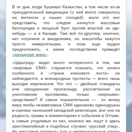
В те дни, когда бушевал Казахстан, в том числе из-за
принудительной вакцинации (о ней много говорилось
на митингах у наших соседей), мало кто мог
представить, что следом начнутся массовые
беспорядки и мощный бунт против властей не где-
нибудь — а в Канаде. Там всё по-другому, конечно,
нет погромов и вандализма, но масштабы кажутся
просто невероятными, и пока еще трудно
предположить, к каким последствиям приведёт
«канадская зима»
.
«Царьград» видит много интересного в том, как
«мировые СМИ» стараются показать, что ничего
особенного в «стране кленового листа» не
наблюдается, а всенародные протесты — всего лишь
выходки маргиналов. Что это — двойные стандарты
или изощренная пропаганда, рассчитанная на
уничтожение противника, только «мирными»
средствами? И самое поразительное — по всему
миру якобы независимые СМИ одинаково единодушны
в оценках нынешней канадской революции, все они на
редкость лукавы в комментариях к событиям в Оттаве,
а самые угодливые из них, конечно же, ищут и здесь
хрестоматийный в подобных случаях «русский след».
Но массовые протесты (как и первоначальные планы