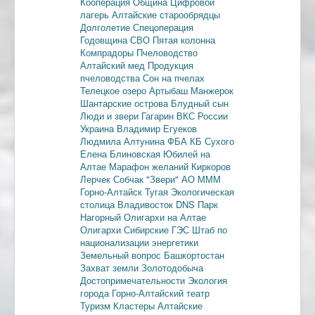
Кооперация
Община
Цифровой
лагерь
Алтайские старообрядцы
Долголетие
Спецоперация
Годовщина СВО
Пятая колонна
Компрадоры
Пчеловодство
Алтайский мед
Продукция
пчеловодства
Сон на пчелах
Телецкое озеро
Артыбаш
Манжерок
Шантарские острова
Блудный сын
Люди и звери
Гагарин
ВКС России
Украина
Владимир Егуеков
Людмила Алтунина
ФБА
КБ Сухого
Елена Блиновская
Юбилей на
Алтае
Марафон желаний
Киркоров
Лерчек
Собчак
"Звери"
АО МММ
Горно-Алтайск
Тугая
Экологическая
столица
Владивосток
DNS
Парк
Нагорный
Олигархи на Алтае
Олигархи
Сибирские ГЭС
Штаб по
национализации энергетики
Земельный вопрос
Башкортостан
Захват земли
Золотодобыча
Достопримечательности
Экология
города
Горно-Алтайский театр
Туризм
Кластеры
Алтайские