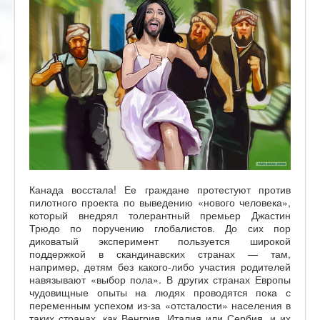
Канада восстала! Ее граждане протестуют против
пилотного проекта по выведению «нового человека»,
который внедрял толерантный премьер Джастин
Трюдо по поручению глобалистов. До сих пор
диковатый эксперимент пользуется широкой
поддержкой в скандинавских странах — там,
например, детям без какого-либо участия родителей
навязывают «выбор пола». В других странах Европы
чудовищные опыты на людях проводятся пока с
переменным успехом из-за «отсталости» населения в
таких странах, как Венгрия, Италия или Сербия, и их