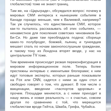
глобалистов) тоже не знают границ.
Там же, на «Царьграде», обсуждался вопрос: почему в
мировых СМИ интереса к нынешним событиям в
Канаде гораздо меньше, чем к Валиевой, например?
Так уж случилось, что единственным СМИ, которое
как-то пыталось рассказывать об этих событиях, —
ненавистное для поколения советских чиновников Би-
Би-Си. Но даже там преобладала подача: сборище
каких-то полубродяг, бомжей, пьяниц и тунеядцев
мешает спать по ночам законопослушным гражданам,
и такому тону из Лондона вторят везде, у нас на
центральном TV тоже.
Тем временем происходит резкая переконфигурация в
мировом информационном поле. Теперь более
престижны интервью с именитыми блогерами; к ним
идут топовые эксперты, которых раньше показывали
на Fox или CNN, садятся с ними за один стол и
свободно говорят о том, что думают. В том числе о
вакцинации, введении «паспортов здоровья» и
прочем. Площадки меняются, а с ними приходит в
нашу жизнь и новая реальность — к счастью, совсем
другая по сравнению с той, что мерещится
глобалистам вроде Гейтса, Шваба, Грефа, Чубайса.