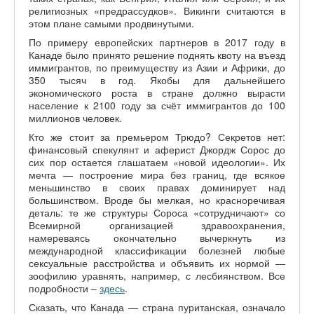
религиозных «предрассудков». Викинги считаются в
этом плане самыми продвинутыми.
По примеру европейских партнеров в 2017 году в
Канаде было принято решение поднять квоту на въезд
иммигрантов, по преимуществу из Азии и Африки, до
350 тысяч в год. Якобы для дальнейшего
экономического роста в стране должно вырасти
население к 2100 году за счёт иммигрантов до 100
миллионов человек.
Кто же стоит за премьером Трюдо? Секретов нет:
финансовый спекулянт и аферист Джордж Сорос до
сих пор остается глашатаем «новой идеологии». Их
мечта — построение мира без границ, где всякое
меньшинство в своих правах доминирует над
большинством. Вроде бы мелкая, но красноречивая
деталь: те же структуры Сороса «сотрудничают» со
Всемирной организацией здравоохранения,
намереваясь окончательно вычеркнуть из
международной классификации болезней любые
сексуальные расстройства и объявить их нормой —
зоофилию уравнять, например, с лесбиянством. Все
подробности –
здесь
.
Сказать, что Канада — страна пуританская, означало