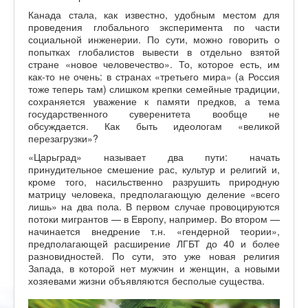
Канада стала, как известно, удобным местом для
проведения глобального эксперимента по части
социальной инженерии. По сути, можно говорить о
попытках глобалистов вывести в отдельно взятой
стране «новое человечество». То, которое есть, им
как-то не очень: в странах «третьего мира» (а Россия
тоже теперь там) слишком крепки семейные традиции,
сохраняется уважение к памяти предков, а тема
государственного суверенитета вообще не
обсуждается. Как быть идеологам «великой
перезагрузки»?
«Царьград» называет два пути: начать
принудительное смешение рас, культур и религий и,
кроме того, насильственно разрушить природную
матрицу человека, предполагающую деление «всего
лишь» на два пола. В первом случае провоцируются
потоки мигрантов — в Европу, например. Во втором —
начинается внедрение т.н. «гендерной теории»,
предполагающей расширение ЛГБТ до 40 и более
разновидностей. По сути, это уже новая религия
Запада, в которой нет мужчин и женщин, а новыми
хозяевами жизни объявляются бесполые существа.