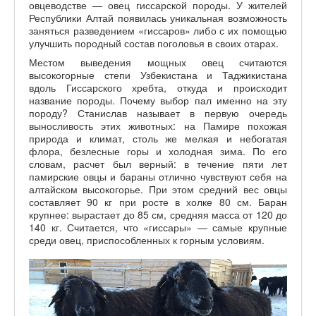
овцеводстве — овец гиссарской породы. У жителей
Республики Алтай появилась уникальная возможность
заняться разведением «гиссаров» либо с их помощью
улучшить породный состав поголовья в своих отарах.
Местом выведения мощных овец считаются
высокогорные степи Узбекистана и Таджикистана
вдоль Гиссарского хребта, откуда и происходит
название породы. Почему выбор пал именно на эту
породу? Станислав называет в первую очередь
выносливость этих животных: на Памире похожая
природа и климат, столь же мелкая и небогатая
флора, безлесные горы и холодная зима. По его
словам, расчет был верный: в течение пяти лет
памирские овцы и бараны отлично чувствуют себя на
алтайском высокогорье. При этом средний вес овцы
составляет 90 кг при росте в холке 80 см. Баран
крупнее: вырастает до 85 см, средняя масса от 120 до
140 кг. Считается, что «гиссары» — самые крупные
среди овец, приспособленных к горным условиям.