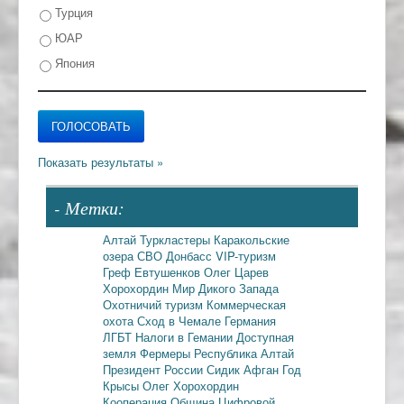
Турция
ЮАР
Япония
- Метки:
Алтай
Туркластеры
Каракольские
озера
СВО
Донбасс
VIP-туризм
Греф
Евтушенков
Олег Царев
Хорохордин
Мир Дикого Запада
Охотничий туризм
Коммерческая
охота
Сход в Чемале
Германия
ЛГБТ
Налоги в Гемании
Доступная
земля
Фермеры
Республика Алтай
Президент России
Сидик Афган
Год
Крысы
Олег Хорохордин
Кооперация
Община
Цифровой