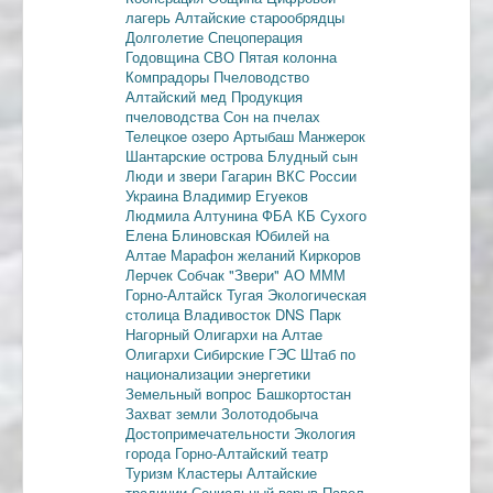
лагерь
Алтайские старообрядцы
Долголетие
Спецоперация
Годовщина СВО
Пятая колонна
Компрадоры
Пчеловодство
Алтайский мед
Продукция
пчеловодства
Сон на пчелах
Телецкое озеро
Артыбаш
Манжерок
Шантарские острова
Блудный сын
Люди и звери
Гагарин
ВКС России
Украина
Владимир Егуеков
Людмила Алтунина
ФБА
КБ Сухого
Елена Блиновская
Юбилей на
Алтае
Марафон желаний
Киркоров
Лерчек
Собчак
"Звери"
АО МММ
Горно-Алтайск
Тугая
Экологическая
столица
Владивосток
DNS
Парк
Нагорный
Олигархи на Алтае
Олигархи
Сибирские ГЭС
Штаб по
национализации энергетики
Земельный вопрос
Башкортостан
Захват земли
Золотодобыча
Достопримечательности
Экология
города
Горно-Алтайский театр
Туризм
Кластеры
Алтайские
традиции
Социальный взрыв
Павел