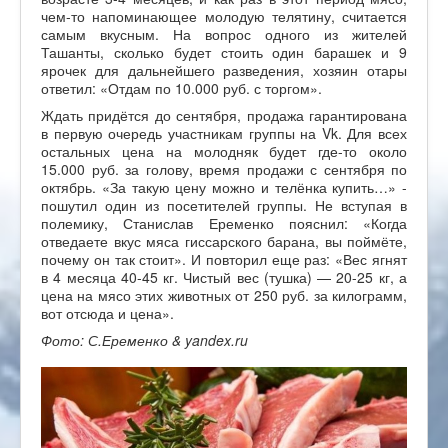
чем-то напоминающее молодую телятину, считается
самым вкусным. На вопрос одного из жителей
Ташанты, сколько будет стоить один барашек и 9
ярочек для дальнейшего разведения, хозяин отары
ответил: «Отдам по 10.000 руб. с торгом».
Ждать придётся до сентября, продажа гарантирована
в первую очередь участникам группы на Vk. Для всех
остальных цена на молодняк будет где-то около
15.000 руб. за голову, время продажи с сентября по
октябрь. «За такую цену можно и телёнка купить…» -
пошутил один из посетителей группы. Не вступая в
полемику, Станислав Еременко пояснил: «Когда
отведаете вкус мяса гиссарского барана, вы поймёте,
почему он так стоит». И повторил еще раз: «Вес ягнят
в 4 месяца 40-45 кг. Чистый вес (тушка) — 20-25 кг, а
цена на мясо этих животных от 250 руб. за килограмм,
вот отсюда и цена».
Фото: С.Еременко & yandex.ru