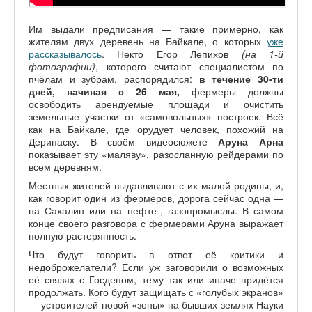
Им выдали предписания — такие примерно, как
жителям двух деревень на Байкале, о которых
уже
рассказывалось
. Некто Егор Лепихов
(на 1-й
фотографии)
, которого считают специалистом по
пчёлам и зубрам, распорядился:
в течение 30-ти
дней, начиная с 26 мая,
фермеры должны
освободить арендуемые площади и очистить
земельные участки от «самовольных» построек. Всё
как на Байкале, где орудует человек, похожий на
Дерипаску. В своём видеосюжете
Аруна Арна
показывает эту «маляву», разосланную рейдерами по
всем деревням.
Местных жителей выдавливают с их малой родины, и,
как говорит один из фермеров, дорога сейчас одна —
на Сахалин или на нефте-, газопромыслы. В самом
конце своего разговора с фермерами Аруна выражает
полную растерянность.
Что будут говорить в ответ её критики и
недоброжелатели? Если уж заговорили о возможных
её связях с Госдепом, тему так или иначе придётся
продолжать. Кого будут защищать с «голубых экранов»
— устроителей новой «зоны» на бывших землях Науки