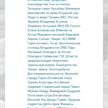
пчеловодства
Сон на пчелах
Телецкое озеро
Артыбаш
Манжерок
Шантарские острова
Блудный сын
Люди и звери
Гагарин
ВКС России
Украина
Владимир Егуеков
Людмила Алтунина
ФБА
КБ Сухого
Елена Блиновская
Юбилей на
Алтае
Марафон желаний
Киркоров
Лерчек
Собчак
"Звери"
АО МММ
Горно-Алтайск
Тугая
Экологическая
столица
Владивосток
DNS
Парк
Нагорный
Олигархи на Алтае
Олигархи
Сибирские ГЭС
Штаб по
национализации энергетики
Земельный вопрос
Башкортостан
Захват земли
Золотодобыча
Достопримечательности
Экология
города
Горно-Алтайский театр
Туризм
Кластеры
Алтайские
традиции
Социальный взрыв
Павел
Иванов
Амаду Мамадаков
Буддизм
Лотосовая сутра
Белая вера
Виталий Уин
Дзюдо
Самбо
Трудные
подростки
Дети-герои
Финансы