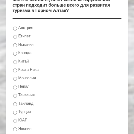
стран подходит больше всего для развития
туризма в Горном Алтае?
Австрия
Египет
Испания
Канада
Китай
Коста-Рика
Монголия
Непал
Танзания
Тайланд
Турция
ЮАР
Япония