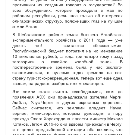
противники их создания говорят о государстве? Во
всех обсуждениях, которые проходили в мае по
районам республики, речь шла только об интересах
олигархических структур, положивших глаз на лучшие
земли Алтая.
В Шебалинском районе земли бывшего Алтайского
экспериментального хозяйства с 2011 года — уже
десять лет! — считаются «бесхозными».
Республиканский бюджет потратил на их межевание
10 миллионов рублей, а года три-четыре тому назад
заговорили о какой-то «зелёной зоне». В
постперестроечные времена была у нас эколого-
экономическая, в нулевых годах гремела на всю
страну туристско-рекреационная, теперь вот ещё одна
«зона», на радость изобретателям кластеров.
Эти земли стали считать «свободными», хотя до
появления АЭХ они принадлежали жителям Черги,
Актёла, Улус-Черги и других окрестных деревень.
Сейчас считается, что землями владеет Наука,
вернее, министерство, которым руководил в пору
прихода Олега Хорохордина к власти министр Михаил
Котяков. Летом 2019-го они вдвоем приезжали в Чергу,
и в целях предвыборной агитации оба клялись, что
земельный вопрос будет решен в пользу местного