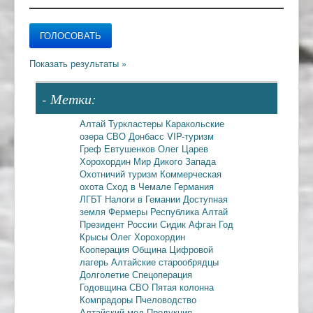
- Метки:
Алтай
Туркластеры
Каракольские
озера
СВО
Донбасс
VIP-туризм
Греф
Евтушенков
Олег Царев
Хорохордин
Мир Дикого Запада
Охотничий туризм
Коммерческая
охота
Сход в Чемале
Германия
ЛГБТ
Налоги в Гемании
Доступная
земля
Фермеры
Республика Алтай
Президент России
Сидик Афган
Год
Крысы
Олег Хорохордин
Кооперация
Община
Цифровой
лагерь
Алтайские старообрядцы
Долголетие
Спецоперация
Годовщина СВО
Пятая колонна
Компрадоры
Пчеловодство
Алтайский мед
Продукция