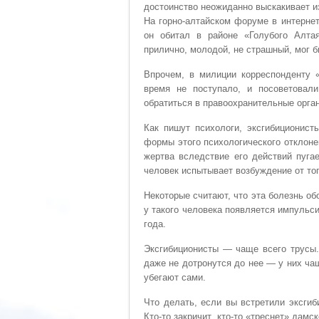
достоинство неожиданно выскакивает из
На горно-алтайском форуме в интернет
он обитал в районе «Голубого Алтая
прилично, молодой, не страшный, мог 
Впрочем, в милиции корреспонденту «
время не поступало, и посоветовали
обратиться в правоохранительные орга
Как пишут психологи, эксгибиционист
формы этого психологического отклоне
жертва вследствие его действий пугае
человек испытывает возбуждение от тог
Некоторые считают, что эта болезнь об
у такого человека появляется импульси
года.
Эксгибиционисты — чаще всего трусы. 
даже не дотронутся до нее — у них чащ
убегают сами.
Что делать, если вы встретили эксги
Кто-то закричит, кто-то «треснет» дамс