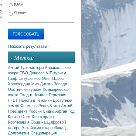
ЮАР
о
о
Япония
х
- Метки:
Алтай
Туркластеры
Каракольские
озера
СВО
Донбасс
VIP-туризм
Греф
Евтушенков
Олег Царев
Хорохордин
Мир Дикого Запада
Охотничий туризм
Коммерческая
охота
Сход в Чемале
Германия
ЛГБТ
Налоги в Гемании
Доступная
земля
Фермеры
Республика Алтай
Президент России
Сидик Афган
Год
Крысы
Олег Хорохордин
Кооперация
Община
Цифровой
лагерь
Алтайские старообрядцы
Долголетие
Спецоперация