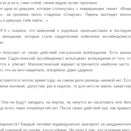
-за угла и, само собой, своим видом пугает прохожих.
е одна из девушек, которая столкнулась с извращенцем, пишет: «Вчер
», на тропинке около стадиона «Спартак». Парень выглядит вполн
бы и девушку себе найти…»
P.S.» сказали, что заявлений о подобных происшествиях в последне
 женщинам, которые стали свидетелями появления эксгибициониста
ны.
ы получают от своих действий сексуальное возбуждение. Есть разны
ния. Садистический эксгибиционист испытывает возбуждение от того, чт
тся и убегает. Мазохистический вариант встречается наиболее часто 
о, что на него накричали, оскорбили, даже ударили.
остряется в теплое время года, на самом деле разницы никакой нет. Есл
вное желание, допустим, раз в неделю, то для него не важно, какая пор
Они не будут нападать на жертву, не кинутся ее насиловать или бить
е всего таких потребностей нет. После своих действий они, как правило
бициониста? Каждый человек индивидуально реагирует на раздражители
кой сумочкой по голове, кто-то убежит. Но дело в том, что основная масс