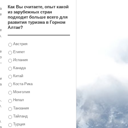
Как Вы считаете, опыт какой
а
из зарубежных стран
е
подходит больше всего для
развития туризма в Горном
Алтае?
е
,
Австрия
Египет
е
о
Испания
–
Канада
Китай
и
Коста-Рика
а
Монголия
Непал
,
,
Танзания
Тайланд
.
Турция
а