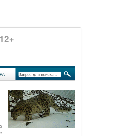
12+
РА
й
е