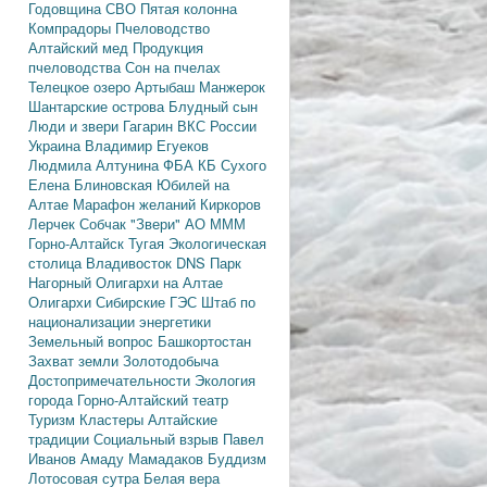
Годовщина СВО
Пятая колонна
Компрадоры
Пчеловодство
Алтайский мед
Продукция
пчеловодства
Сон на пчелах
Телецкое озеро
Артыбаш
Манжерок
Шантарские острова
Блудный сын
Люди и звери
Гагарин
ВКС России
Украина
Владимир Егуеков
Людмила Алтунина
ФБА
КБ Сухого
Елена Блиновская
Юбилей на
Алтае
Марафон желаний
Киркоров
Лерчек
Собчак
"Звери"
АО МММ
Горно-Алтайск
Тугая
Экологическая
столица
Владивосток
DNS
Парк
Нагорный
Олигархи на Алтае
Олигархи
Сибирские ГЭС
Штаб по
национализации энергетики
Земельный вопрос
Башкортостан
Захват земли
Золотодобыча
Достопримечательности
Экология
города
Горно-Алтайский театр
Туризм
Кластеры
Алтайские
традиции
Социальный взрыв
Павел
Иванов
Амаду Мамадаков
Буддизм
Лотосовая сутра
Белая вера