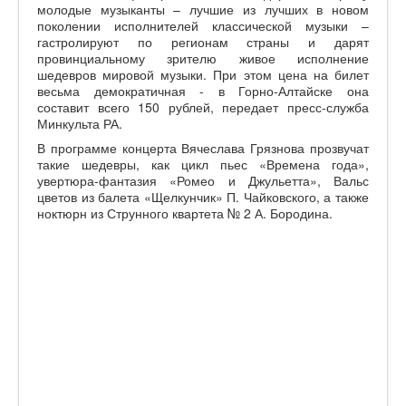
молодые музыканты – лучшие из лучших в новом
поколении исполнителей классической музыки –
гастролируют по регионам страны и дарят
провинциальному зрителю живое исполнение
шедевров мировой музыки. При этом цена на билет
весьма демократичная - в Горно-Алтайске она
составит всего 150 рублей, передает пресс-служба
Минкульта РА.
В программе концерта Вячеслава Грязнова прозвучат
такие шедевры, как цикл пьес «Времена года»,
увертюра-фантазия «Ромео и Джульетта», Вальс
цветов из балета «Щелкунчик» П. Чайковского, а также
ноктюрн из Струнного квартета № 2 А. Бородина.