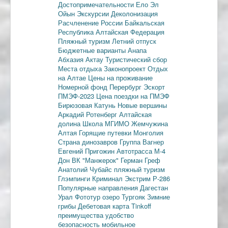
Достопримечательности
Ело
Эл
Ойын
Экскурсии
Деколонизация
Расчленение России
Байкальская
Республика
Алтайская Федерация
Пляжный туризм
Летний отпуск
Бюджетные варианты
Анапа
Абхазия
Актау
Туристический сбор
Места отдыха
Законопроект
Отдых
на Алтае
Цены на проживание
Номерной фонд
Перербург
Эскорт
ПМЭФ-2023
Цена поездки на ПМЭФ
Бирюзовая Катунь
Новые вершины
Аркадий Ротенберг
Алтайская
долина
Школа МГИМО
Жемчужина
Алтая
Горящие путевки
Монголия
Страна динозавров
Группа Вагнер
Евгений Пригожин
Автотрасса М-4
Дон
ВК "Манжерок"
Герман Греф
Анатолий Чубайс
пляжный туризм
Глэмпинги
Криминал
Экстрим
Р-286
Популярные направления
Дагестан
Урал
Фототур
озеро Тургояк
Зимние
грибы
Дебетовая карта
Tinkoff
преимущества
удобство
безопасность
мобильное