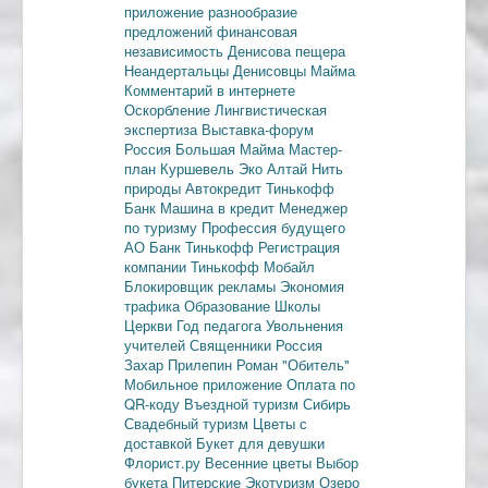
приложение
разнообразие
предложений
финансовая
независимость
Денисова пещера
Неандертальцы
Денисовцы
Майма
Комментарий в интернете
Оскорбление
Лингвистическая
экспертиза
Выставка-форум
Россия
Большая Майма
Мастер-
план
Куршевель
Эко Алтай Нить
природы
Автокредит
Тинькофф
Банк
Машина в кредит
Менеджер
по туризму
Профессия будущего
АО Банк Тинькофф
Регистрация
компании
Тинькофф Мобайл
Блокировщик рекламы
Экономия
трафика
Образование
Школы
Церкви
Год педагога
Увольнения
учителей
Священники
Россия
Захар Прилепин
Роман "Обитель"
Мобильное приложение
Оплата по
QR-коду
Въездной туризм
Сибирь
Свадебный туризм
Цветы с
доставкой
Букет для девушки
Флорист.ру
Весенние цветы
Выбор
букета
Питерские
Экотуризм
Озеро