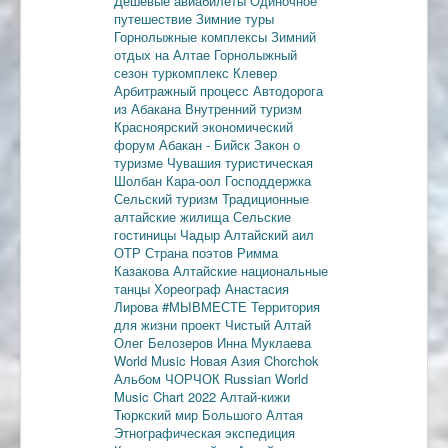
Дешевые авиабилеты
Одиночное
путешествие
Зимние туры
Горнолыжные комплексы
Зимний
отдых на Алтае
Горнолыжный
сезон
туркомплекс Клевер
Арбитражный процесс
Автодорога
из Абакана
Внутренний туризм
Красноярский экономический
форум
Абакан - Бийск
Закон о
туризме
Чувашия туристическая
Шолбан Кара-оол
Господдержка
Сельский туризм
Традиционные
алтайские жилища
Сельские
гостиницы
Чадыр
Алтайский аил
ОТР
Страна поэтов
Римма
Казакова
Алтайские национальные
танцы
Хореограф Анастасия
Лирова
#МЫВМЕСТЕ
Территория
для жизни
проект Чистый Алтай
Олег Белозеров
Инна Муклаева
World Music
Новая Азия
Chorchok
Альбом ЧОРЧОК
Russian World
Music Chart 2022
Алтай-кижи
Тюркский мир Большого Алтая
Этнографическая экспедиция