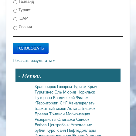
Тайланд
Турция
ЮАР
Япония
- Метки:
Красноярск
Газпром
Туризм
Крым
Турбизнес
Эль Мюрид
Норильск
Путорана
Кандинский
Фильм
"Территория"
СНГ
Авиаперелеты
Бархатный сезон
Астана
Бишкек
Ереван
Тбилиси
Мобиризация
Резервисты
Олигархи
Список
Forbes
Центробанк
Укрепление
рубля
Курс юаня
Нефтедоллары
Импортозамещение
Египет
Хургада