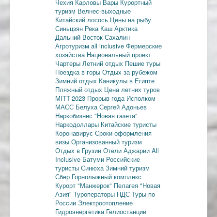
Чехия
Карловы Вары
Курортный
туризм
Велнес-выходные
Китайский лосось
Цены на рыбу
Синьцзян
Река Каш
Арктика
Дальний Восток
Сахалин
Агротуризм
all inclusive
Фермерские
хозяйства
Национальный проект
Чартеры
Летний отдых
Пешие туры
Поездка в горы
Отдых за рубежом
Зимний отдых
Каникулы в Египте
Пляжный отдых
Цена летних туров
MITT-2023
Прорыв года
Исполком
МАСС
Белуха
Сергей Адоньев
Наркобизнес
"Новая газета"
Наркодоллары
Китайские туристы
Коронавирус
Сроки оформления
визы
Организованный туризм
Отдых в Грузии
Отели Аджарии
All
Inclusive
Батуми
Российские
туристы
Синюха
Зимний туризм
Сбер
Горнолыжный комплекс
Курорт "Манжерок"
Пелагея
"Новая
Азия"
Туроператоры
НДС
Туры по
России
Электроотопление
Гидроэнергетика
Гелиостанции