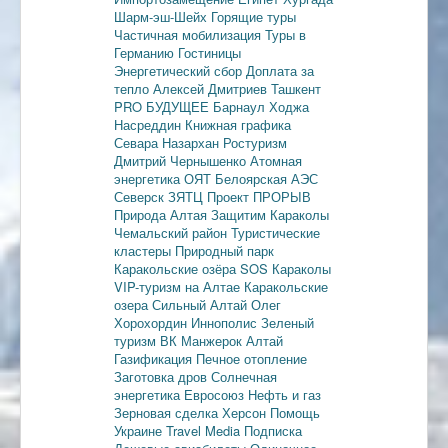
Шарм-эш-Шейх
Горящие туры
Частичная мобилизация
Туры в
Германию
Гостиницы
Энергетический сбор
Доплата за
тепло
Алексей Дмитриев
Ташкент
PRO БУДУЩЕЕ
Барнаул
Ходжа
Насреддин
Книжная графика
Севара Назархан
Ростуризм
Дмитрий Чернышенко
Атомная
энергетика
ОЯТ
Белоярская АЭС
Северск
ЗЯТЦ
Проект ПРОРЫВ
Природа Алтая
Защитим Караколы
Чемальский район
Туристические
кластеры
Природный парк
Каракольские озёра
SOS Караколы
VIP-туризм на Алтае
Каракольские
озера
Сильный Алтай
Олег
Хорохордин
Иннополис
Зеленый
туризм
ВК Манжерок
Алтай
Газификация
Печное отопление
Заготовка дров
Солнечная
энергетика
Евросоюз
Нефть и газ
Зерновая сделка
Херсон
Помощь
Украине
Travel Media
Подписка