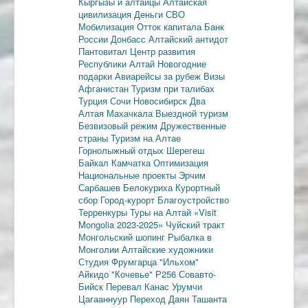
Кыргызы и алтайцы
Алтайская
цивилизация
Деньги
СВО
Мобилизация
Отток капитала
Банк
России
Донбасс
Алтайский антидот
Пантовитал
Центр развития
Республики Алтай
Новогодние
подарки
Авиарейсы за рубеж
Визы
Афганистан
Туризм при талибах
Турция
Сочи
Новосибирск
Два
Алтая
Махачкала
Выездной туризм
Безвизовый режим
Дружественные
страны
Туризм на Алтае
Горнолыжный отдых
Шерегеш
Байкал
Камчатка
Оптимизация
Национальные проекты
Эрчим
Сарбашев
Белокуриха
Курортный
сбор
Город-курорт
Благоустройство
Терренкуры
Туры на Алтай
«Visit
Mongolia 2023-2025»
Чуйский тракт
Монгольский шопинг
Рыбалка в
Монголии
Алтайские художники
Студия Фрумгарца
"Ильхом"
Айкидо
"Кочевье"
Р256
Совавто-
Бийск
Перевал Канас
Урумчи
Цагааннуур
Переход Даян
Ташанта