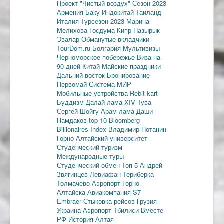
Проект "Чистый воздух"
Сезон 2023
Армения
Баку
Индокитай
Таиланд
Италия
Турсезон 2023
Марина
Мелихова
Госдума
Кипр
Пазырык
Эвалар
Обманутые вкладчики
TourDom.ru
Болгария
Мультивизы
Черноморское побережье
Виза на
90 дней
Китай
Майские праздники
Дальний восток
Бронирование
Первомай
Система МИР
Мобильные устройства
Rebit kart
Буддизм
Далай-лама XIV
Тува
Сергей Шойгу
Арам-лама
Даши
Намдаков
top-10
Bloomberg
Billionaires Index
Владимир Потанин
Горно-Алтайский университет
Студенческий туризм
Международные туры
Студенческий обмен
Топ-5
Андрей
Звягинцев
Левиафан
Териберка
Толмачево
Аэропорт Горно-
Алтайска
Авиакомпания S7
Embraer
Стыковка рейсов
Грузия
Украина
Аэропорт Тбилиси
Вместе-
РФ
История Алтая