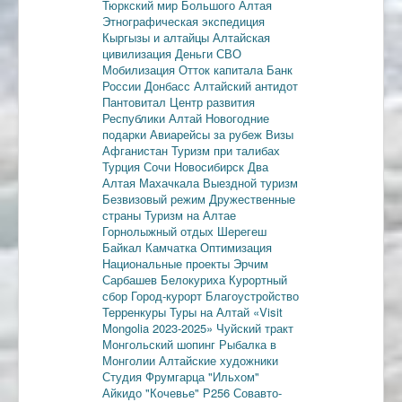
Тюркский мир Большого Алтая
Этнографическая экспедиция
Кыргызы и алтайцы
Алтайская
цивилизация
Деньги
СВО
Мобилизация
Отток капитала
Банк
России
Донбасс
Алтайский антидот
Пантовитал
Центр развития
Республики Алтай
Новогодние
подарки
Авиарейсы за рубеж
Визы
Афганистан
Туризм при талибах
Турция
Сочи
Новосибирск
Два
Алтая
Махачкала
Выездной туризм
Безвизовый режим
Дружественные
страны
Туризм на Алтае
Горнолыжный отдых
Шерегеш
Байкал
Камчатка
Оптимизация
Национальные проекты
Эрчим
Сарбашев
Белокуриха
Курортный
сбор
Город-курорт
Благоустройство
Терренкуры
Туры на Алтай
«Visit
Mongolia 2023-2025»
Чуйский тракт
Монгольский шопинг
Рыбалка в
Монголии
Алтайские художники
Студия Фрумгарца
"Ильхом"
Айкидо
"Кочевье"
Р256
Совавто-