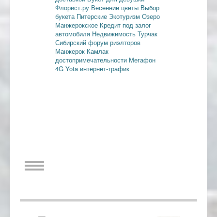
Флорист.ру
Весенние цветы
Выбор
букета
Питерские
Экотуризм
Озеро
Манжерокское
Кредит под залог
автомобиля
Недвижимость
Турчак
Сибирский форум риэлторов
Манжерок
Камлак
достопримечательности
Мегафон
4G
Yota
интернет-трафик