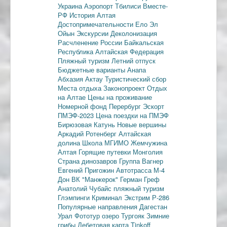
Украина
Аэропорт Тбилиси
Вместе-
РФ
История Алтая
Достопримечательности
Ело
Эл
Ойын
Экскурсии
Деколонизация
Расчленение России
Байкальская
Республика
Алтайская Федерация
Пляжный туризм
Летний отпуск
Бюджетные варианты
Анапа
Абхазия
Актау
Туристический сбор
Места отдыха
Законопроект
Отдых
на Алтае
Цены на проживание
Номерной фонд
Перербург
Эскорт
ПМЭФ-2023
Цена поездки на ПМЭФ
Бирюзовая Катунь
Новые вершины
Аркадий Ротенберг
Алтайская
долина
Школа МГИМО
Жемчужина
Алтая
Горящие путевки
Монголия
Страна динозавров
Группа Вагнер
Евгений Пригожин
Автотрасса М-4
Дон
ВК "Манжерок"
Герман Греф
Анатолий Чубайс
пляжный туризм
Глэмпинги
Криминал
Экстрим
Р-286
Популярные направления
Дагестан
Урал
Фототур
озеро Тургояк
Зимние
грибы
Дебетовая карта
Tinkoff