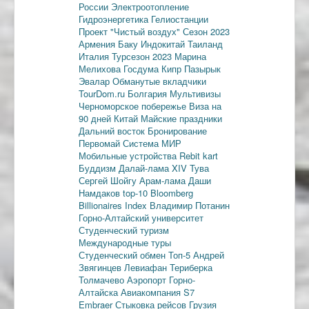
России
Электроотопление
Гидроэнергетика
Гелиостанции
Проект "Чистый воздух"
Сезон 2023
Армения
Баку
Индокитай
Таиланд
Италия
Турсезон 2023
Марина
Мелихова
Госдума
Кипр
Пазырык
Эвалар
Обманутые вкладчики
TourDom.ru
Болгария
Мультивизы
Черноморское побережье
Виза на
90 дней
Китай
Майские праздники
Дальний восток
Бронирование
Первомай
Система МИР
Мобильные устройства
Rebit kart
Буддизм
Далай-лама XIV
Тува
Сергей Шойгу
Арам-лама
Даши
Намдаков
top-10
Bloomberg
Billionaires Index
Владимир Потанин
Горно-Алтайский университет
Студенческий туризм
Международные туры
Студенческий обмен
Топ-5
Андрей
Звягинцев
Левиафан
Териберка
Толмачево
Аэропорт Горно-
Алтайска
Авиакомпания S7
Embraer
Стыковка рейсов
Грузия