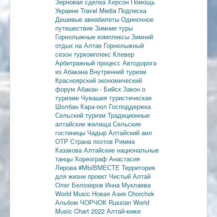
Зерновая сделка
Херсон
Помощь
Украине
Travel Media
Подписка
Дешевые авиабилеты
Одиночное
путешествие
Зимние туры
Горнолыжные комплексы
Зимний
отдых на Алтае
Горнолыжный
сезон
туркомплекс Клевер
Арбитражный процесс
Автодорога
из Абакана
Внутренний туризм
Красноярский экономический
форум
Абакан - Бийск
Закон о
туризме
Чувашия туристическая
Шолбан Кара-оол
Господдержка
Сельский туризм
Традиционные
алтайские жилища
Сельские
гостиницы
Чадыр
Алтайский аил
ОТР
Страна поэтов
Римма
Казакова
Алтайские национальные
танцы
Хореограф Анастасия
Лирова
#МЫВМЕСТЕ
Территория
для жизни
проект Чистый Алтай
Олег Белозеров
Инна Муклаева
World Music
Новая Азия
Chorchok
Альбом ЧОРЧОК
Russian World
Music Chart 2022
Алтай-кижи