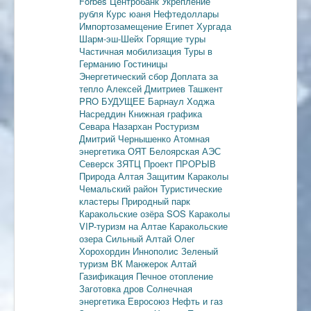
Forbes
Центробанк
Укрепление
рубля
Курс юаня
Нефтедоллары
Импортозамещение
Египет
Хургада
Шарм-эш-Шейх
Горящие туры
Частичная мобилизация
Туры в
Германию
Гостиницы
Энергетический сбор
Доплата за
тепло
Алексей Дмитриев
Ташкент
PRO БУДУЩЕЕ
Барнаул
Ходжа
Насреддин
Книжная графика
Севара Назархан
Ростуризм
Дмитрий Чернышенко
Атомная
энергетика
ОЯТ
Белоярская АЭС
Северск
ЗЯТЦ
Проект ПРОРЫВ
Природа Алтая
Защитим Караколы
Чемальский район
Туристические
кластеры
Природный парк
Каракольские озёра
SOS Караколы
VIP-туризм на Алтае
Каракольские
озера
Сильный Алтай
Олег
Хорохордин
Иннополис
Зеленый
туризм
ВК Манжерок
Алтай
Газификация
Печное отопление
Заготовка дров
Солнечная
энергетика
Евросоюз
Нефть и газ