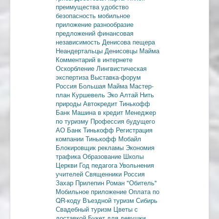
преимущества
удобство
безопасность
мобильное
приложение
разнообразие
предложений
финансовая
независимость
Денисова пещера
Неандертальцы
Денисовцы
Майма
Комментарий в интернете
Оскорбление
Лингвистическая
экспертиза
Выставка-форум
Россия
Большая Майма
Мастер-
план
Куршевель
Эко Алтай Нить
природы
Автокредит
Тинькофф
Банк
Машина в кредит
Менеджер
по туризму
Профессия будущего
АО Банк Тинькофф
Регистрация
компании
Тинькофф Мобайл
Блокировщик рекламы
Экономия
трафика
Образование
Школы
Церкви
Год педагога
Увольнения
учителей
Священники
Россия
Захар Прилепин
Роман "Обитель"
Мобильное приложение
Оплата по
QR-коду
Въездной туризм
Сибирь
Свадебный туризм
Цветы с
доставкой
Букет для девушки