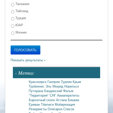
Танзания
Тайланд
Турция
ЮАР
Япония
- Метки:
Красноярск
Газпром
Туризм
Крым
Турбизнес
Эль Мюрид
Норильск
Путорана
Кандинский
Фильм
"Территория"
СНГ
Авиаперелеты
Бархатный сезон
Астана
Бишкек
Ереван
Тбилиси
Мобиризация
Резервисты
Олигархи
Список