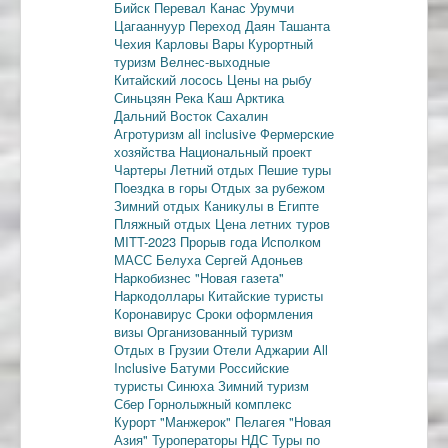
Бийск
Перевал Канас
Урумчи
Цагааннуур
Переход Даян
Ташанта
Чехия
Карловы Вары
Курортный
туризм
Велнес-выходные
Китайский лосось
Цены на рыбу
Синьцзян
Река Каш
Арктика
Дальний Восток
Сахалин
Агротуризм
all inclusive
Фермерские
хозяйства
Национальный проект
Чартеры
Летний отдых
Пешие туры
Поездка в горы
Отдых за рубежом
Зимний отдых
Каникулы в Египте
Пляжный отдых
Цена летних туров
MITT-2023
Прорыв года
Исполком
МАСС
Белуха
Сергей Адоньев
Наркобизнес
"Новая газета"
Наркодоллары
Китайские туристы
Коронавирус
Сроки оформления
визы
Организованный туризм
Отдых в Грузии
Отели Аджарии
All
Inclusive
Батуми
Российские
туристы
Синюха
Зимний туризм
Сбер
Горнолыжный комплекс
Курорт "Манжерок"
Пелагея
"Новая
Азия"
Туроператоры
НДС
Туры по