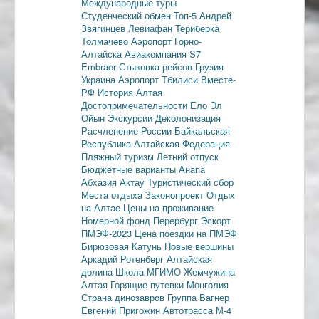
Международные туры
Студенческий обмен
Топ-5
Андрей
Звягинцев
Левиафан
Териберка
Толмачево
Аэропорт Горно-
Алтайска
Авиакомпания S7
Embraer
Стыковка рейсов
Грузия
Украина
Аэропорт Тбилиси
Вместе-
РФ
История Алтая
Достопримечательности
Ело
Эл
Ойын
Экскурсии
Деколонизация
Расчленение России
Байкальская
Республика
Алтайская Федерация
Пляжный туризм
Летний отпуск
Бюджетные варианты
Анапа
Абхазия
Актау
Туристический сбор
Места отдыха
Законопроект
Отдых
на Алтае
Цены на проживание
Номерной фонд
Перербург
Эскорт
ПМЭФ-2023
Цена поездки на ПМЭФ
Бирюзовая Катунь
Новые вершины
Аркадий Ротенберг
Алтайская
долина
Школа МГИМО
Жемчужина
Алтая
Горящие путевки
Монголия
Страна динозавров
Группа Вагнер
Евгений Пригожин
Автотрасса М-4