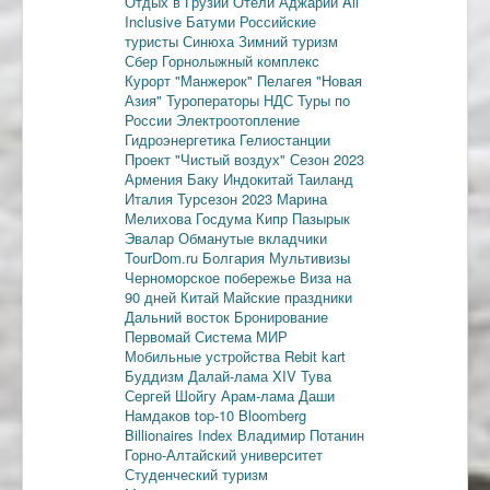
Отдых в Грузии
Отели Аджарии
All
Inclusive
Батуми
Российские
туристы
Синюха
Зимний туризм
Сбер
Горнолыжный комплекс
Курорт "Манжерок"
Пелагея
"Новая
Азия"
Туроператоры
НДС
Туры по
России
Электроотопление
Гидроэнергетика
Гелиостанции
Проект "Чистый воздух"
Сезон 2023
Армения
Баку
Индокитай
Таиланд
Италия
Турсезон 2023
Марина
Мелихова
Госдума
Кипр
Пазырык
Эвалар
Обманутые вкладчики
TourDom.ru
Болгария
Мультивизы
Черноморское побережье
Виза на
90 дней
Китай
Майские праздники
Дальний восток
Бронирование
Первомай
Система МИР
Мобильные устройства
Rebit kart
Буддизм
Далай-лама XIV
Тува
Сергей Шойгу
Арам-лама
Даши
Намдаков
top-10
Bloomberg
Billionaires Index
Владимир Потанин
Горно-Алтайский университет
Студенческий туризм