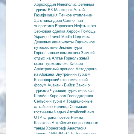
Хорохордин
Иннополис
Зеленый
туризм
ВК Манжерок
Алтай
Газификация
Печное отопление
Заготовка дров
Солнечная
энергетика
Евросоюз
Нефть и газ
Зерновая сделка
Херсон
Помощь
Украине
Travel Media
Подписка
Дешевые авиабилеты
Одиночное
путешествие
Зимние туры
Горнолыжные комплексы
Зимний
отдых на Алтае
Горнолыжный
сезон
туркомплекс Клевер
Арбитражный процесс
Автодорога
из Абакана
Внутренний туризм
Красноярский экономический
форум
Абакан - Бийск
Закон о
туризме
Чувашия туристическая
Шолбан Кара-оол
Господдержка
Сельский туризм
Традиционные
алтайские жилища
Сельские
гостиницы
Чадыр
Алтайский аил
ОТР
Страна поэтов
Римма
Казакова
Алтайские национальные
танцы
Хореограф Анастасия
Лирова
#МЫВМЕСТЕ
Территория