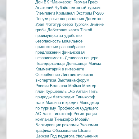
Дон
ВК "Манжерок"
Герман Греф
Анатолий Чубайс
пляжный туризм
Глэмпинги
Криминал
Экстрим
Р-286
Популярные направления
Дагестан
Урал
Фототур
озеро Тургояк
Зимние
грибы
Дебетовая карта
Tinkoff
преимущества
удобство
безопасность
мобильное
приложение
разнообразие
предложений
финансовая
независимость
Денисова пещера
Неандертальцы
Денисовцы
Майма
Комментарий в интернете
Оскорбление
Лингвистическая
экспертиза
Выставка-форум
Россия
Большая Майма
Мастер-
план
Куршевель
Эко Алтай Нить
природы
Автокредит
Тинькофф
Банк
Машина в кредит
Менеджер
по туризму
Профессия будущего
АО Банк Тинькофф
Регистрация
компании
Тинькофф Мобайл
Блокировщик рекламы
Экономия
трафика
Образование
Школы
Церкви
Год педагога
Увольнения