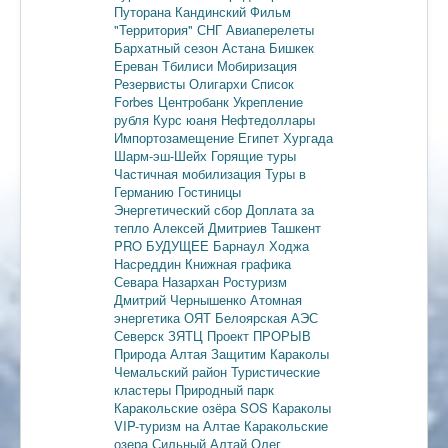
Путорана
Кандинский
Фильм
"Территория"
СНГ
Авиаперелеты
Бархатный сезон
Астана
Бишкек
Ереван
Тбилиси
Мобиризация
Резервисты
Олигархи
Список
Forbes
Центробанк
Укрепление
рубля
Курс юаня
Нефтедоллары
Импортозамещение
Египет
Хургада
Шарм-эш-Шейх
Горящие туры
Частичная мобилизация
Туры в
Германию
Гостиницы
Энергетический сбор
Доплата за
тепло
Алексей Дмитриев
Ташкент
PRO БУДУЩЕЕ
Барнаул
Ходжа
Насреддин
Книжная графика
Севара Назархан
Ростуризм
Дмитрий Чернышенко
Атомная
энергетика
ОЯТ
Белоярская АЭС
Северск
ЗЯТЦ
Проект ПРОРЫВ
Природа Алтая
Защитим Караколы
Чемальский район
Туристические
кластеры
Природный парк
Каракольские озёра
SOS Караколы
VIP-туризм на Алтае
Каракольские
озера
Сильный Алтай
Олег