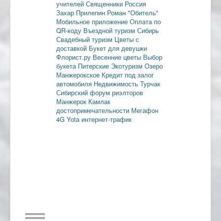
учителей
Священники
Россия
Захар Прилепин
Роман "Обитель"
Мобильное приложение
Оплата по
QR-коду
Въездной туризм
Сибирь
Свадебный туризм
Цветы с
доставкой
Букет для девушки
Флорист.ру
Весенние цветы
Выбор
букета
Питерские
Экотуризм
Озеро
Манжерокское
Кредит под залог
автомобиля
Недвижимость
Турчак
Сибирский форум риэлторов
Манжерок
Камлак
достопримечательности
Мегафон
4G
Yota
интернет-трафик