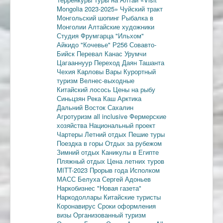
Mongolia 2023-2025»
Чуйский тракт
Монгольский шопинг
Рыбалка в
Монголии
Алтайские художники
Студия Фрумгарца
"Ильхом"
Айкидо
"Кочевье"
Р256
Совавто-
Бийск
Перевал Канас
Урумчи
Цагааннуур
Переход Даян
Ташанта
Чехия
Карловы Вары
Курортный
туризм
Велнес-выходные
Китайский лосось
Цены на рыбу
Синьцзян
Река Каш
Арктика
Дальний Восток
Сахалин
Агротуризм
all inclusive
Фермерские
хозяйства
Национальный проект
Чартеры
Летний отдых
Пешие туры
Поездка в горы
Отдых за рубежом
Зимний отдых
Каникулы в Египте
Пляжный отдых
Цена летних туров
MITT-2023
Прорыв года
Исполком
МАСС
Белуха
Сергей Адоньев
Наркобизнес
"Новая газета"
Наркодоллары
Китайские туристы
Коронавирус
Сроки оформления
визы
Организованный туризм