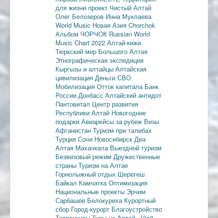
для жизни
проект Чистый Алтай
Олег Белозеров
Инна Муклаева
World Music
Новая Азия
Chorchok
Альбом ЧОРЧОК
Russian World
Music Chart 2022
Алтай-кижи
Тюркский мир Большого Алтая
Этнографическая экспедиция
Кыргызы и алтайцы
Алтайская
цивилизация
Деньги
СВО
Мобилизация
Отток капитала
Банк
России
Донбасс
Алтайский антидот
Пантовитал
Центр развития
Республики Алтай
Новогодние
подарки
Авиарейсы за рубеж
Визы
Афганистан
Туризм при талибах
Турция
Сочи
Новосибирск
Два
Алтая
Махачкала
Выездной туризм
Безвизовый режим
Дружественные
страны
Туризм на Алтае
Горнолыжный отдых
Шерегеш
Байкал
Камчатка
Оптимизация
Национальные проекты
Эрчим
Сарбашев
Белокуриха
Курортный
сбор
Город-курорт
Благоустройство
Терренкуры
Туры на Алтай
«Visit