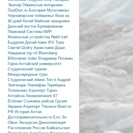
Эвалар
Обманутые вкладчики
TourDom.ru
Болгария
Мультивизы
Черноморское побережье
Виза на
90 дней
Китай
Майские праздники
Дальний восток
Бронирование
Первомай
Система МИР
Мобильные устройства
Rebit kart
Буддизм
Далай-лама XIV
Тува
Сергей Шойгу
Арам-лама
Даши
Намдаков
top-10
Bloomberg
Billionaires Index
Владимир Потанин
Горно-Алтайский университет
Студенческий туризм
Международные туры
Студенческий обмен
Топ-5
Андрей
Звягинцев
Левиафан
Териберка
Толмачево
Аэропорт Горно-
Алтайска
Авиакомпания S7
Embraer
Стыковка рейсов
Грузия
Украина
Аэропорт Тбилиси
Вместе-
РФ
История Алтая
Достопримечательности
Ело
Эл
Ойын
Экскурсии
Деколонизация
Расчленение России
Байкальская
Республика
Алтайская Федерация