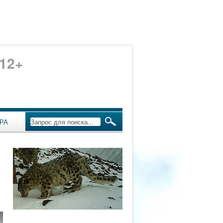
12+
РА