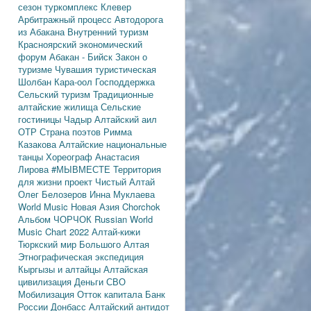
сезон
туркомплекс Клевер
Арбитражный процесс
Автодорога
из Абакана
Внутренний туризм
Красноярский экономический
форум
Абакан - Бийск
Закон о
туризме
Чувашия туристическая
Шолбан Кара-оол
Господдержка
Сельский туризм
Традиционные
алтайские жилища
Сельские
гостиницы
Чадыр
Алтайский аил
ОТР
Страна поэтов
Римма
Казакова
Алтайские национальные
танцы
Хореограф Анастасия
Лирова
#МЫВМЕСТЕ
Территория
для жизни
проект Чистый Алтай
Олег Белозеров
Инна Муклаева
World Music
Новая Азия
Chorchok
Альбом ЧОРЧОК
Russian World
Music Chart 2022
Алтай-кижи
Тюркский мир Большого Алтая
Этнографическая экспедиция
Кыргызы и алтайцы
Алтайская
цивилизация
Деньги
СВО
Мобилизация
Отток капитала
Банк
России
Донбасс
Алтайский антидот