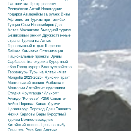
Пантовитал
Центр развития
Республики Алтай
Новогодние
подарки
Авиарейсы за рубеж
Визы
Афганистан
Туризм при талибах
Турция
Сочи
Новосибирск
Два
Алтая
Махачкала
Выездной туризм
Безвизовый режим
Дружественные
страны
Туризм на Алтае
Горнолыжный отдых
Шерегеш
Байкал
Камчатка
Оптимизация
Национальные проекты
Эрчим
Сарбашев
Белокуриха
Курортный
сбор
Город-курорт
Благоустройство
Терренкуры
Туры на Алтай
«Visit
Mongolia 2023-2025»
Чуйский тракт
Монгольский шопинг
Рыбалка в
Монголии
Алтайские художники
Студия Фрумгарца
"Ильхом"
Айкидо
"Кочевье"
Р256
Совавто-
Бийск
Перевал Канас
Урумчи
Цагааннуур
Переход Даян
Ташанта
Чехия
Карловы Вары
Курортный
туризм
Велнес-выходные
Китайский лосось
Цены на рыбу
Синьцзян
Река Каш
Арктика