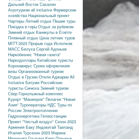
Дальний Восток
Сахалин
Агротуризм
all inclusive
Фермерские
хозяйства
Национальный проект
Чартеры
Летний отдых
Пешие туры
Поездка в горы
Отдых за рубежом
Зимний отдых
Каникулы в Египте
Пляжный отдых
Цена летних туров
MITT-2023
Прорыв года
Исполком
МАСС
Белуха
Сергей Адоньев
Наркобизнес
"Новая газета"
Наркодоллары
Китайские туристы
Коронавирус
Сроки оформления
визы
Организованный туризм
Отдых в Грузии
Отели Аджарии
All
Inclusive
Батуми
Российские
туристы
Синюха
Зимний туризм
Сбер
Горнолыжный комплекс
Курорт "Манжерок"
Пелагея
"Новая
Азия"
Туроператоры
НДС
Туры по
России
Электроотопление
Гидроэнергетика
Гелиостанции
Проект "Чистый воздух"
Сезон 2023
Армения
Баку
Индокитай
Таиланд
Италия
Турсезон 2023
Марина
Мелихова
Госдума
Кипр
Пазырык