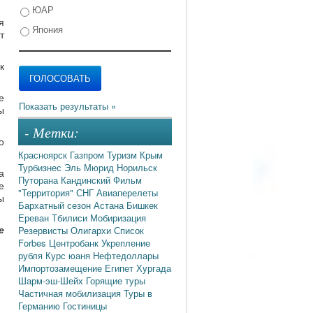
ЮАР
я
Япония
т
к
е
ы
- Метки:
о
Красноярск
Газпром
Туризм
Крым
Турбизнес
Эль Мюрид
Норильск
а
Путорана
Кандинский
Фильм
е
"Территория"
СНГ
Авиаперелеты
ы
Бархатный сезон
Астана
Бишкек
Ереван
Тбилиси
Мобиризация
е
Резервисты
Олигархи
Список
Forbes
Центробанк
Укрепление
рубля
Курс юаня
Нефтедоллары
Импортозамещение
Египет
Хургада
Шарм-эш-Шейх
Горящие туры
Частичная мобилизация
Туры в
Германию
Гостиницы