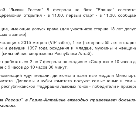
кой "Лыжни России" 8 февраля на базе "Еланда" состоятс
еремония открытия - в 11.00, первый старт - в 11.30, сообщае
ие, имеющие допуск врача (для участников старше 18 лет допус
ью в заявке).
истанциях 2015 метров (VIP-забег), 1 км (ветераны 55 лет и старш
ши и девушки 1997 года рождения и младше, мужчины и женщин
м (сильнейшие спортсмены Республики Алтай).
ет работать со 2 по 7 февраля на стадионе «Спартак» с 10 часов д
е с 9 часов до 10 часов 30 минут.
 номинаций ждут медали, дипломы и памятные медали Минспорт
омитета. Дипломы и кубки комитета получат самые юные и самы
 республиканской Федерации лыжных гонок - победители и призер
жня России" в Горно-Алтайске ежегодно привлекает большо
растов.