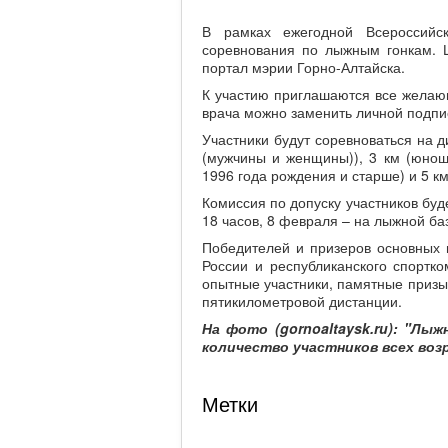
В рамках ежегодной Всероссийс
соревнования по лыжным гонкам. Ц
портал мэрии Горно-Алтайска.
К участию приглашаются все желающ
врача можно заменить личной подпис
Участники будут соревноваться на д
(мужчины и женщины)), 3 км (юно
1996 года рождения и старше) и 5 к
Комиссия по допуску участников буд
18 часов, 8 февраля – на лыжной баз
Победителей и призеров основных
России и республиканского спортк
опытные участники, памятные призы
пятикилометровой дистанции.
На фото (gornoaltaysk.ru): "Лы
количество участников всех воз
Метки