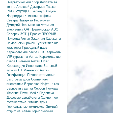
Энергетический сбор
Доплата за
тепло
Алексей Дмитриев
Ташкент
PRO БУДУЩЕЕ
Барнаул
Ходжа
Насреддин
Книжная графика
Севара Назархан
Ростуризм
Дмитрий Чернышенко
Атомная
энергетика
ОЯТ
Белоярская АЭС
Северск
ЗЯТЦ
Проект ПРОРЫВ
Природа Алтая
Защитим Караколы
Чемальский район
Туристические
кластеры
Природный парк
Каракольские озёра
SOS Караколы
VIP-туризм на Алтае
Каракольские
озера
Сильный Алтай
Олег
Хорохордин
Иннополис
Зеленый
туризм
ВК Манжерок
Алтай
Газификация
Печное отопление
Заготовка дров
Солнечная
энергетика
Евросоюз
Нефть и газ
Зерновая сделка
Херсон
Помощь
Украине
Travel Media
Подписка
Дешевые авиабилеты
Одиночное
путешествие
Зимние туры
Горнолыжные комплексы
Зимний
отдых на Алтае
Горнолыжный