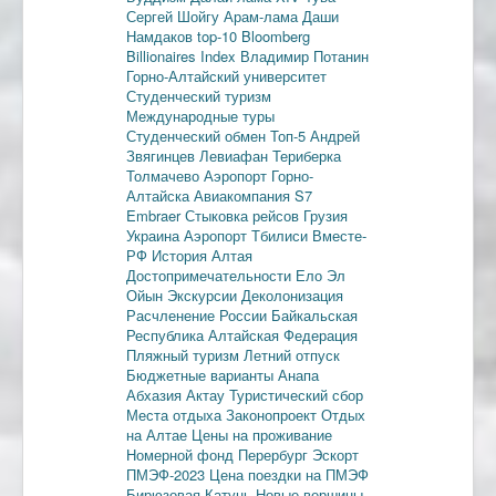
Сергей Шойгу
Арам-лама
Даши
Намдаков
top-10
Bloomberg
Billionaires Index
Владимир Потанин
Горно-Алтайский университет
Студенческий туризм
Международные туры
Студенческий обмен
Топ-5
Андрей
Звягинцев
Левиафан
Териберка
Толмачево
Аэропорт Горно-
Алтайска
Авиакомпания S7
Embraer
Стыковка рейсов
Грузия
Украина
Аэропорт Тбилиси
Вместе-
РФ
История Алтая
Достопримечательности
Ело
Эл
Ойын
Экскурсии
Деколонизация
Расчленение России
Байкальская
Республика
Алтайская Федерация
Пляжный туризм
Летний отпуск
Бюджетные варианты
Анапа
Абхазия
Актау
Туристический сбор
Места отдыха
Законопроект
Отдых
на Алтае
Цены на проживание
Номерной фонд
Перербург
Эскорт
ПМЭФ-2023
Цена поездки на ПМЭФ
Бирюзовая Катунь
Новые вершины