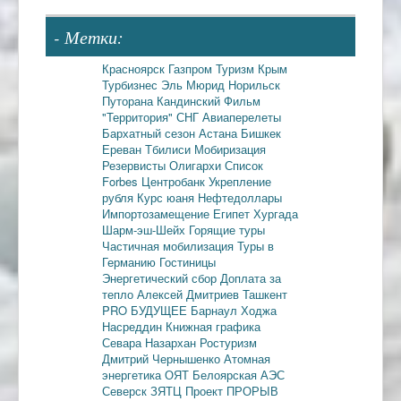
- Метки:
Красноярск
Газпром
Туризм
Крым
Турбизнес
Эль Мюрид
Норильск
Путорана
Кандинский
Фильм
"Территория"
СНГ
Авиаперелеты
Бархатный сезон
Астана
Бишкек
Ереван
Тбилиси
Мобиризация
Резервисты
Олигархи
Список
Forbes
Центробанк
Укрепление
рубля
Курс юаня
Нефтедоллары
Импортозамещение
Египет
Хургада
Шарм-эш-Шейх
Горящие туры
Частичная мобилизация
Туры в
Германию
Гостиницы
Энергетический сбор
Доплата за
тепло
Алексей Дмитриев
Ташкент
PRO БУДУЩЕЕ
Барнаул
Ходжа
Насреддин
Книжная графика
Севара Назархан
Ростуризм
Дмитрий Чернышенко
Атомная
энергетика
ОЯТ
Белоярская АЭС
Северск
ЗЯТЦ
Проект ПРОРЫВ