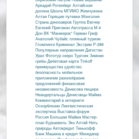
Аркадий Ротенберг
Алтайская
долина
Школа МГИМО
Жемчужина
Алтая
Горящие путевки
Монголия
Страна динозавров
Группа Вагнер
Евгений Пригожин
Автотрасса М-4
Дон
ВК "Манжерок"
Герман Греф
Анатолий Чубайс
пляжный туризм
Глэмпинги
Криминал
Экстрим
Р-286
Популярные направления
Дагестан
Урал
Фототур
озеро Тургояк
Зимние
грибы
Дебетовая карта
Tinkoff
преимущества
удобство
безопасность
мобильное
приложение
разнообразие
предложений
финансовая
независимость
Денисова пещера
Неандертальцы
Денисовцы
Майма
Комментарий в интернете
Оскорбление
Лингвистическая
экспертиза
Выставка-форум
Россия
Большая Майма
Мастер-
план
Куршевель
Эко Алтай Нить
природы
Автокредит
Тинькофф
Банк
Машина в кредит
Менеджер