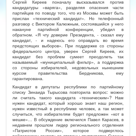
Сергей Киреев поначалу высказывался против
кандидатуры «варяга», разделяя опасения части
партийцев по поводу того, что из Москвы может быть
прислан «технический кандидат». Но телефонный
разговор с Виктором Калюжным, состоявшийся у него
накануне партийной конференции, убедил в
обратном. «Я чту доверие Президента, - сказал ему
кандидат, - и надеюсь его оправдать во время
предстоящих выборов». При поддержке со стороны
федерального центра, уверен Сергей Киреев, их
кандидат без проблем сумеет преодолеть так
называемый «муниципальный фильтр», а поддержка
со стороны избирателей, недовольных нынешним
курсом правительства Бердникова, ему
гарантирована.
Кандидат в депутаты республики по партийному
списку Зинаида Тырысова повторила вопрос: можно
ли считать такого кандидата «техническим»? Нам
нужен кандидат, который хорошо знает наш регион,
нужен известный в республике человек, а так может
случиться, что избирателям будет предложен «кот в
мешке»… В обсуждение включился Павел Карасев, в
недавнем прошлом лидер регионального отделения
«Патриотов России», которое подверглось
рейдерскому захвату со стороны группировки Сумина