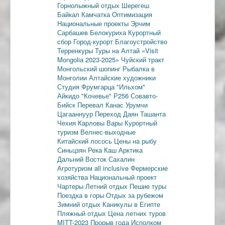
Горнолыжный отдых
Шерегеш
Байкал
Камчатка
Оптимизация
Национальные проекты
Эрчим
Сарбашев
Белокуриха
Курортный
сбор
Город-курорт
Благоустройство
Терренкуры
Туры на Алтай
«Visit
Mongolia 2023-2025»
Чуйский тракт
Монгольский шопинг
Рыбалка в
Монголии
Алтайские художники
Студия Фрумгарца
"Ильхом"
Айкидо
"Кочевье"
Р256
Совавто-
Бийск
Перевал Канас
Урумчи
Цагааннуур
Переход Даян
Ташанта
Чехия
Карловы Вары
Курортный
туризм
Велнес-выходные
Китайский лосось
Цены на рыбу
Синьцзян
Река Каш
Арктика
Дальний Восток
Сахалин
Агротуризм
all inclusive
Фермерские
хозяйства
Национальный проект
Чартеры
Летний отдых
Пешие туры
Поездка в горы
Отдых за рубежом
Зимний отдых
Каникулы в Египте
Пляжный отдых
Цена летних туров
MITT-2023
Прорыв года
Исполком