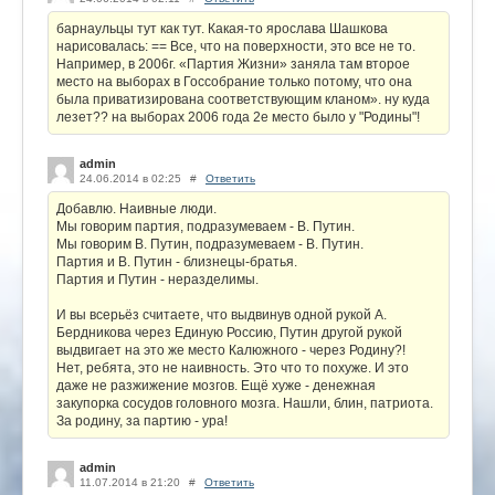
барнаульцы тут как тут. Какая-то ярослава Шашкова
нарисовалась: == Все, что на поверхности, это все не то.
Например, в 2006г. «Партия Жизни» заняла там второе
место на выборах в Госсобрание только потому, что она
была приватизирована соответствующим кланом». ну куда
лезет?? на выборах 2006 года 2е место было у "Родины"!
admin
24.06.2014 в 02:25
#
Ответить
Добавлю. Наивные люди.
Мы говорим партия, подразумеваем - В. Путин.
Мы говорим В. Путин, подразумеваем - В. Путин.
Партия и В. Путин - близнецы-братья.
Партия и Путин - неразделимы.
И вы всерьёз считаете, что выдвинув одной рукой А.
Бердникова через Единую Россию, Путин другой рукой
выдвигает на это же место Калюжного - через Родину?!
Нет, ребята, это не наивность. Это что то похуже. И это
даже не разжижение мозгов. Ещё хуже - денежная
закупорка сосудов головного мозга. Нашли, блин, патриота.
За родину, за партию - ура!
admin
11.07.2014 в 21:20
#
Ответить