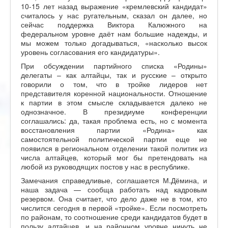
10-15 лет назад выражение «кремлевский кандидат»
считалось у нас ругательным, сказал он далее, но
сейчас поддержка Виктора Калюжного на
федеральном уровне даёт нам большие надежды, и
мы можем только догадываться, «насколько высок
уровень согласования его кандидатуры».
При обсуждении партийного списка «Родины»
делегаты – как алтайцы, так и русские – открыто
говорили о том, что в тройке лидеров нет
представителя коренной национальности. Отношение
к партии в этом смысле складывается далеко не
однозначное. В президиуме конференции
соглашались: да, такая проблема есть, но с момента
восстановления партии «Родина» как
самостоятельной политической партии еще не
появился в региональном отделении такой политик из
числа алтайцев, который мог бы претендовать на
любой из руководящих постов у нас в республике.
Замечания справедливые, соглашается М.Дёмина, и
наша задача — сообща работать над кадровым
резервом. Она считает, что дело даже не в том, кто
числится сегодня в первой «тройке». Если посмотреть
по районам, то соотношение среди кандидатов будет в
пользу алтайцев, и на районном уровне ничуть не