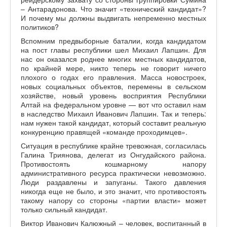
– Антарадонова. Что значит «технический кандидат»?
И почему мы должны выдвигать непременно местных
политиков?
Вспомним предвыборные баталии, когда кандидатом
на пост главы республики шел Михаил Лапшин. Для
нас он оказался роднее многих местных кандидатов,
по крайней мере, никто теперь не говорит ничего
плохого о годах его правления. Масса новостроек,
новых социальных объектов, перемены в сельском
хозяйстве, новый уровень восприятия Республики
Алтай на федеральном уровне — вот что оставил нам
в наследство Михаил Иванович Лапшин. Так и теперь:
нам нужен такой кандидат, который составит реальную
конкуренцию правящей «команде проходимцев».
Ситуация в республике крайне тревожная, согласилась
Галина Триянова, делегат из Онгудайского района.
Противостоять кошмарному напору
административного ресурса практически невозможно.
Люди раздавлены и запуганы. Такого давления
никогда еще не было, и это значит, что противостоять
такому напору со стороны «партии власти» может
только сильный кандидат.
Виктор Иванович Калюжный – человек, воспитанный в