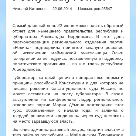
Николай Витовцев
22.06.2014
Просмотров:
25547
Самый длинный день 22 июня может начать обратный
отсчет для нынешнего правительства республики и
губернатора Александра Бердникова. В этот день
партконференция регионального отделения партии
«Родина» подтвердила принятое накануне решение
об исключении майминской учительницы Ольги
Кочергиной за ее подпись, поставленную в поддержку
политического противника — вр. и.о. главы республики
А.Бердникова.
Губернатор, который цинично попирает все нормы и
принципы российской Конституции и для которого не
писаны решения Конституционного суда России, не
может оставаться на посту губернатора. В своем
выступлении на конференции лидер регионального
отделения партии Мария Дёмина подтвердила этот
курс, обозначенный с начала года, и заявила о
твердой решимости «родинцев» через суд поставить
на место зарвавшуюся власть.
Включив административный ресурс, «партия власти» в
трех районах республики — Майминском, Турочакском