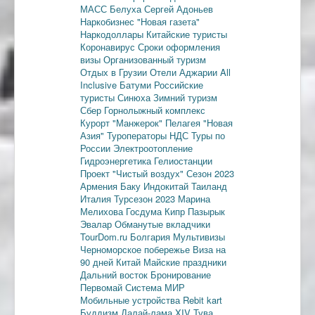
МАСС
Белуха
Сергей Адоньев
Наркобизнес
"Новая газета"
Наркодоллары
Китайские туристы
Коронавирус
Сроки оформления
визы
Организованный туризм
Отдых в Грузии
Отели Аджарии
All
Inclusive
Батуми
Российские
туристы
Синюха
Зимний туризм
Сбер
Горнолыжный комплекс
Курорт "Манжерок"
Пелагея
"Новая
Азия"
Туроператоры
НДС
Туры по
России
Электроотопление
Гидроэнергетика
Гелиостанции
Проект "Чистый воздух"
Сезон 2023
Армения
Баку
Индокитай
Таиланд
Италия
Турсезон 2023
Марина
Мелихова
Госдума
Кипр
Пазырык
Эвалар
Обманутые вкладчики
TourDom.ru
Болгария
Мультивизы
Черноморское побережье
Виза на
90 дней
Китай
Майские праздники
Дальний восток
Бронирование
Первомай
Система МИР
Мобильные устройства
Rebit kart
Буддизм
Далай-лама XIV
Тува