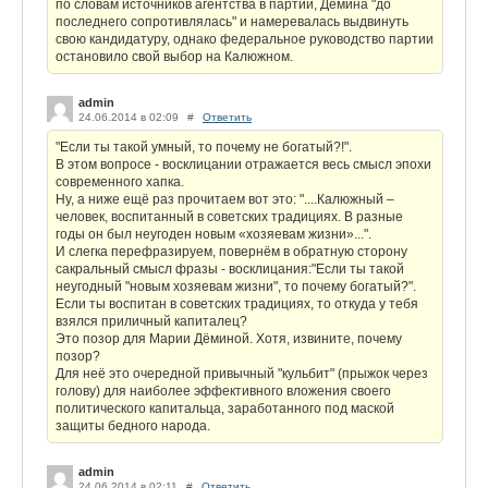
по словам источников агентства в партии, Демина "до
последнего сопротивлялась" и намеревалась выдвинуть
свою кандидатуру, однако федеральное руководство партии
остановило свой выбор на Калюжном.
admin
24.06.2014 в 02:09
#
Ответить
"Если ты такой умный, то почему не богатый?!".
В этом вопросе - восклицании отражается весь смысл эпохи
современного хапка.
Ну, а ниже ещё раз прочитаем вот это: "....Калюжный –
человек, воспитанный в советских традициях. В разные
годы он был неугоден новым «хозяевам жизни»...".
И слегка перефразируем, повернём в обратную сторону
сакральный смысл фразы - восклицания:"Если ты такой
неугодный "новым хозяевам жизни", то почему богатый?".
Если ты воспитан в советских традициях, то откуда у тебя
взялся приличный капиталец?
Это позор для Марии Дёминой. Хотя, извините, почему
позор?
Для неё это очередной привычный "кульбит" (прыжок через
голову) для наиболее эффективного вложения своего
политического капитальца, заработанного под маской
защиты бедного народа.
admin
24.06.2014 в 02:11
#
Ответить