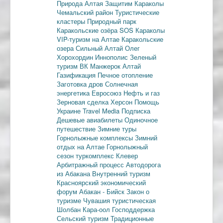
Природа Алтая
Защитим Караколы
Чемальский район
Туристические
кластеры
Природный парк
Каракольские озёра
SOS Караколы
VIP-туризм на Алтае
Каракольские
озера
Сильный Алтай
Олег
Хорохордин
Иннополис
Зеленый
туризм
ВК Манжерок
Алтай
Газификация
Печное отопление
Заготовка дров
Солнечная
энергетика
Евросоюз
Нефть и газ
Зерновая сделка
Херсон
Помощь
Украине
Travel Media
Подписка
Дешевые авиабилеты
Одиночное
путешествие
Зимние туры
Горнолыжные комплексы
Зимний
отдых на Алтае
Горнолыжный
сезон
туркомплекс Клевер
Арбитражный процесс
Автодорога
из Абакана
Внутренний туризм
Красноярский экономический
форум
Абакан - Бийск
Закон о
туризме
Чувашия туристическая
Шолбан Кара-оол
Господдержка
Сельский туризм
Традиционные