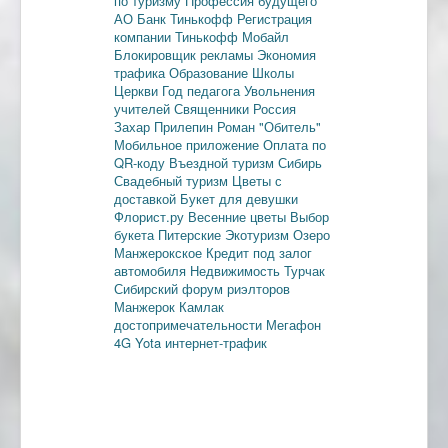
по туризму
Профессия будущего
АО Банк Тинькофф
Регистрация
компании
Тинькофф Мобайл
Блокировщик рекламы
Экономия
трафика
Образование
Школы
Церкви
Год педагога
Увольнения
учителей
Священники
Россия
Захар Прилепин
Роман "Обитель"
Мобильное приложение
Оплата по
QR-коду
Въездной туризм
Сибирь
Свадебный туризм
Цветы с
доставкой
Букет для девушки
Флорист.ру
Весенние цветы
Выбор
букета
Питерские
Экотуризм
Озеро
Манжерокское
Кредит под залог
автомобиля
Недвижимость
Турчак
Сибирский форум риэлторов
Манжерок
Камлак
достопримечательности
Мегафон
4G
Yota
интернет-трафик