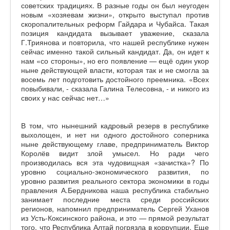
советских традициях. В разные годы он был неугоден
новым «хозяевам жизни», открыто выступал против
скоропалительных реформ Гайдара и Чубайса. Такая
позиция кандидата вызывает уважение, сказала
Г.Триянова и повторила, что нашей республике нужен
сейчас именно такой сильный кандидат. Да, он идет к
нам «со стороны», но его появление — ещё один укор
ныне действующей власти, которая так и не смогла за
восемь лет подготовить достойного преемника. «Всех
повыбивали, - сказала Галина Телесовна, - и никого из
своих у нас сейчас нет…»
В том, что нынешний кадровый резерв в республике
выхолощен, и нет ни одного достойного соперника
ныне действующему главе, предприниматель Виктор
Королёв видит злой умысел. Но ради чего
производилась вся эта чудовищная «зачистка»? По
уровню социально-экономического развития, по
уровню развития реального сектора экономики в годы
правления А.Бердникова наша республика стабильно
занимает последние места среди российских
регионов, напомнил предприниматель Сергей Уханов
из Усть-Коксинского района, и это — прямой результат
того, что Республика Алтай погрязла в коррупции. Еще