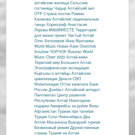
алтайские жилища
Сельские
гостиницы
Чадыр
Алтайский аил
ОТР
Страна поэтов
Римма
Казакова
Алтайские национальные
танцы
Хореограф Анастасия
Лирова
#МЫВМЕСТЕ
Территория
для жизни
проект Чистый Алтай
Олег Белозеров
Инна Муклаева
World Music
Новая Азия
Chorchok
Альбом ЧОРЧОК
Russian World
Music Chart 2022
Алтай-кижи
Тюркский мир Большого Алтая
Этнографическая экспедиция
Кыргызы и алтайцы
Алтайская
цивилизация
Деньги
СВО
Мобилизация
Отток капитала
Банк
России
Донбасс
Алтайский антидот
Пантовитал
Центр развития
Республики Алтай
Новогодние
подарки
Авиарейсы за рубеж
Визы
Афганистан
Туризм при талибах
Турция
Сочи
Новосибирск
Два
Алтая
Махачкала
Выездной туризм
Безвизовый режим
Дружественные
страны
Туризм на Алтае