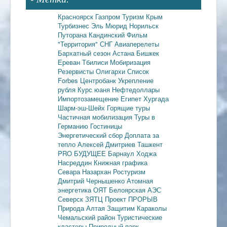
Красноярск
Газпром
Туризм
Крым
Турбизнес
Эль Мюрид
Норильск
Путорана
Кандинский
Фильм
"Территория"
СНГ
Авиаперелеты
Бархатный сезон
Астана
Бишкек
Ереван
Тбилиси
Мобиризация
Резервисты
Олигархи
Список
Forbes
Центробанк
Укрепление
рубля
Курс юаня
Нефтедоллары
Импортозамещение
Египет
Хургада
Шарм-эш-Шейх
Горящие туры
Частичная мобилизация
Туры в
Германию
Гостиницы
Энергетический сбор
Доплата за
тепло
Алексей Дмитриев
Ташкент
PRO БУДУЩЕЕ
Барнаул
Ходжа
Насреддин
Книжная графика
Севара Назархан
Ростуризм
Дмитрий Чернышенко
Атомная
энергетика
ОЯТ
Белоярская АЭС
Северск
ЗЯТЦ
Проект ПРОРЫВ
Природа Алтая
Защитим Караколы
Чемальский район
Туристические
кластеры
Природный парк