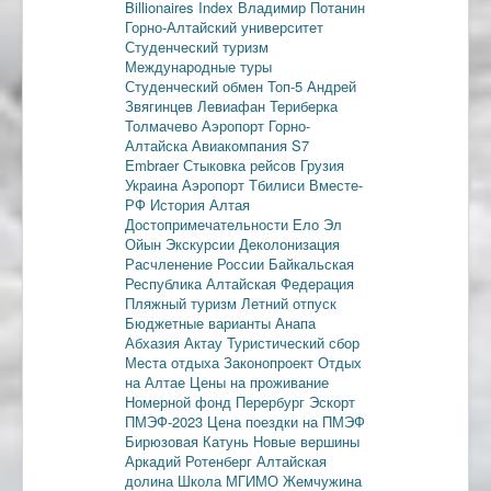
Billionaires Index
Владимир Потанин
Горно-Алтайский университет
Студенческий туризм
Международные туры
Студенческий обмен
Топ-5
Андрей
Звягинцев
Левиафан
Териберка
Толмачево
Аэропорт Горно-
Алтайска
Авиакомпания S7
Embraer
Стыковка рейсов
Грузия
Украина
Аэропорт Тбилиси
Вместе-
РФ
История Алтая
Достопримечательности
Ело
Эл
Ойын
Экскурсии
Деколонизация
Расчленение России
Байкальская
Республика
Алтайская Федерация
Пляжный туризм
Летний отпуск
Бюджетные варианты
Анапа
Абхазия
Актау
Туристический сбор
Места отдыха
Законопроект
Отдых
на Алтае
Цены на проживание
Номерной фонд
Перербург
Эскорт
ПМЭФ-2023
Цена поездки на ПМЭФ
Бирюзовая Катунь
Новые вершины
Аркадий Ротенберг
Алтайская
долина
Школа МГИМО
Жемчужина