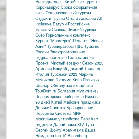
Наркодоллары
Китайские туристы
Коронавирус
Сроки оформления
визы
Организованный туризм
Отдых в Грузии
Отели Аджарии
All
Inclusive
Батуми
Российские
туристы
Синюха
Зимний туризм
Сбер
Горнолыжный комплекс
Курорт "Манжерок"
Пелагея
"Новая
Азия"
Туроператоры
НДС
Туры по
России
Электроотопление
Гидроэнергетика
Гелиостанции
Проект "Чистый воздух"
Сезон 2023
Армения
Баку
Индокитай
Таиланд
Италия
Турсезон 2023
Марина
Мелихова
Госдума
Кипр
Пазырык
Эвалар
Обманутые вкладчики
TourDom.ru
Болгария
Мультивизы
Черноморское побережье
Виза на
90 дней
Китай
Майские праздники
Дальний восток
Бронирование
Первомай
Система МИР
Мобильные устройства
Rebit kart
Буддизм
Далай-лама XIV
Тува
Сергей Шойгу
Арам-лама
Даши
Намдаков
top-10
Bloomberg