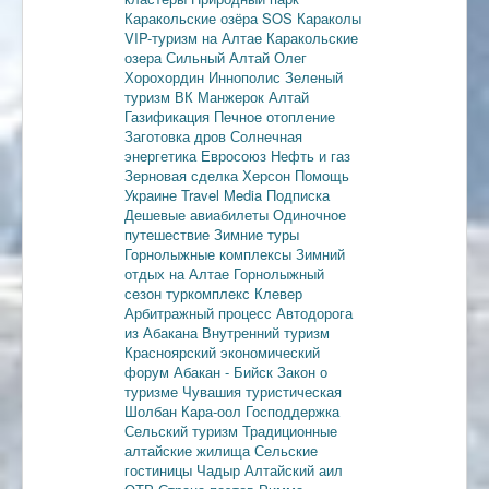
Каракольские озёра
SOS Караколы
VIP-туризм на Алтае
Каракольские
озера
Сильный Алтай
Олег
Хорохордин
Иннополис
Зеленый
туризм
ВК Манжерок
Алтай
Газификация
Печное отопление
Заготовка дров
Солнечная
энергетика
Евросоюз
Нефть и газ
Зерновая сделка
Херсон
Помощь
Украине
Travel Media
Подписка
Дешевые авиабилеты
Одиночное
путешествие
Зимние туры
Горнолыжные комплексы
Зимний
отдых на Алтае
Горнолыжный
сезон
туркомплекс Клевер
Арбитражный процесс
Автодорога
из Абакана
Внутренний туризм
Красноярский экономический
форум
Абакан - Бийск
Закон о
туризме
Чувашия туристическая
Шолбан Кара-оол
Господдержка
Сельский туризм
Традиционные
алтайские жилища
Сельские
гостиницы
Чадыр
Алтайский аил