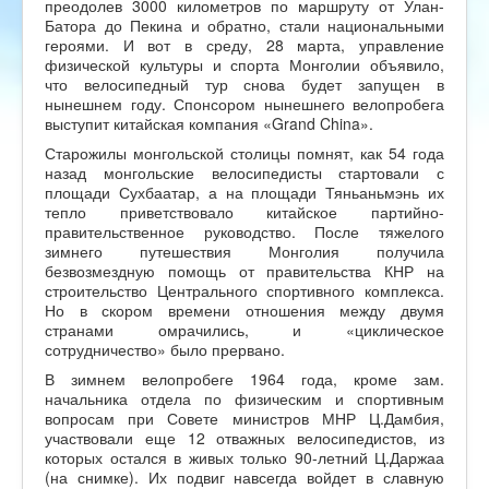
преодолев 3000 километров по маршруту от Улан-
Батора до Пекина и обратно, стали национальными
героями. И вот в среду, 28 марта, управление
физической культуры и спорта Монголии объявило,
что велосипедный тур снова будет запущен в
нынешнем году. Спонсором нынешнего велопробега
выступит китайская компания «Grand China».
Старожилы монгольской столицы помнят, как 54 года
назад монгольские велосипедисты стартовали с
площади Сухбаатар, а на площади Тяньаньмэнь их
тепло приветствовало китайское партийно-
правительственное руководство. После тяжелого
зимнего путешествия Монголия получила
безвозмездную помощь от правительства КНР на
строительство Центрального спортивного комплекса.
Но в скором времени отношения между двумя
странами омрачились, и «циклическое
сотрудничество» было прервано.
В зимнем велопробеге 1964 года, кроме зам.
начальника отдела по физическим и спортивным
вопросам при Совете министров МНР Ц.Дамбия,
участвовали еще 12 отважных велосипедистов, из
которых остался в живых только 90-летний Ц.Даржаа
(на снимке). Их подвиг навсегда войдет в славную