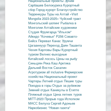
Национальные проекты
Эрчим
Сарбашев
Белокуриха
Курортный
сбор
Город-курорт
Благоустройство
Терренкуры
Туры на Алтай
«Visit
Mongolia 2023-2025»
Чуйский тракт
Монгольский шопинг
Рыбалка в
Монголии
Алтайские художники
Студия Фрумгарца
"Ильхом"
Айкидо
"Кочевье"
Р256
Совавто-
Бийск
Перевал Канас
Урумчи
Цагааннуур
Переход Даян
Ташанта
Чехия
Карловы Вары
Курортный
туризм
Велнес-выходные
Китайский лосось
Цены на рыбу
Синьцзян
Река Каш
Арктика
Дальний Восток
Сахалин
Агротуризм
all inclusive
Фермерские
хозяйства
Национальный проект
Чартеры
Летний отдых
Пешие туры
Поездка в горы
Отдых за рубежом
Зимний отдых
Каникулы в Египте
Пляжный отдых
Цена летних туров
MITT-2023
Прорыв года
Исполком
МАСС
Белуха
Сергей Адоньев
Наркобизнес
"Новая газета"