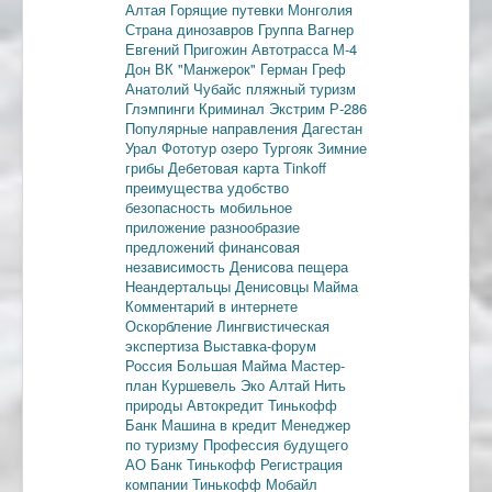
Алтая
Горящие путевки
Монголия
Страна динозавров
Группа Вагнер
Евгений Пригожин
Автотрасса М-4
Дон
ВК "Манжерок"
Герман Греф
Анатолий Чубайс
пляжный туризм
Глэмпинги
Криминал
Экстрим
Р-286
Популярные направления
Дагестан
Урал
Фототур
озеро Тургояк
Зимние
грибы
Дебетовая карта
Tinkoff
преимущества
удобство
безопасность
мобильное
приложение
разнообразие
предложений
финансовая
независимость
Денисова пещера
Неандертальцы
Денисовцы
Майма
Комментарий в интернете
Оскорбление
Лингвистическая
экспертиза
Выставка-форум
Россия
Большая Майма
Мастер-
план
Куршевель
Эко Алтай Нить
природы
Автокредит
Тинькофф
Банк
Машина в кредит
Менеджер
по туризму
Профессия будущего
АО Банк Тинькофф
Регистрация
компании
Тинькофф Мобайл