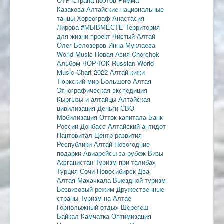
ОТР
Страна поэтов
Римма
Казакова
Алтайские национальные
танцы
Хореограф Анастасия
Лирова
#МЫВМЕСТЕ
Территория
для жизни
проект Чистый Алтай
Олег Белозеров
Инна Муклаева
World Music
Новая Азия
Chorchok
Альбом ЧОРЧОК
Russian World
Music Chart 2022
Алтай-кижи
Тюркский мир Большого Алтая
Этнографическая экспедиция
Кыргызы и алтайцы
Алтайская
цивилизация
Деньги
СВО
Мобилизация
Отток капитала
Банк
России
Донбасс
Алтайский антидот
Пантовитал
Центр развития
Республики Алтай
Новогодние
подарки
Авиарейсы за рубеж
Визы
Афганистан
Туризм при талибах
Турция
Сочи
Новосибирск
Два
Алтая
Махачкала
Выездной туризм
Безвизовый режим
Дружественные
страны
Туризм на Алтае
Горнолыжный отдых
Шерегеш
Байкал
Камчатка
Оптимизация