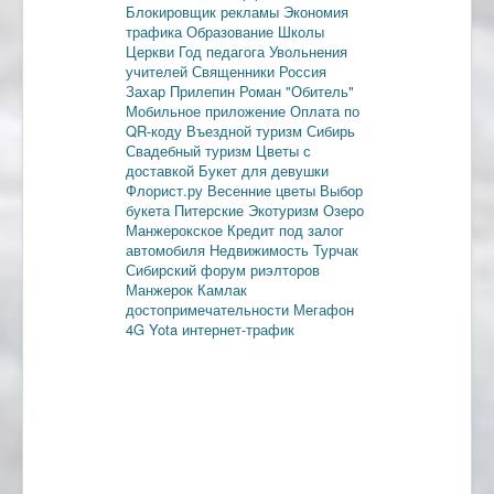
Блокировщик рекламы
Экономия
трафика
Образование
Школы
Церкви
Год педагога
Увольнения
учителей
Священники
Россия
Захар Прилепин
Роман "Обитель"
Мобильное приложение
Оплата по
QR-коду
Въездной туризм
Сибирь
Свадебный туризм
Цветы с
доставкой
Букет для девушки
Флорист.ру
Весенние цветы
Выбор
букета
Питерские
Экотуризм
Озеро
Манжерокское
Кредит под залог
автомобиля
Недвижимость
Турчак
Сибирский форум риэлторов
Манжерок
Камлак
достопримечательности
Мегафон
4G
Yota
интернет-трафик