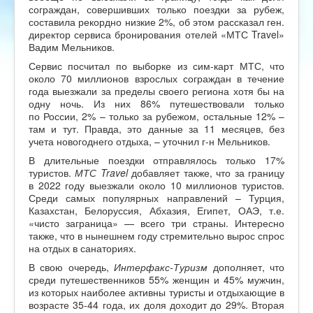
сограждан, совершивших только поездки за рубеж,
составила рекордно низкие 2%, об этом рассказал ген.
директор сервиса бронирования отелей «МТС Travel»
Вадим Мельников.
Сервис посчитал по выборке из сим-карт МТС, что
около 70 миллионов взрослых сограждан в течение
года выезжали за пределы своего региона хотя бы на
одну ночь. Из них 86% путешествовали только
по России, 2% – только за рубежом, остальные 12% –
там и тут. Правда, это данные за 11 месяцев, без
учета новогоднего отдыха, – уточнил г-н Мельников.
В длительные поездки отправлялось только 17%
туристов.
МТС Travel
добавляет также, что за границу
в 2022 году выезжали около 10 миллионов туристов.
Среди самых популярных направлений – Турция,
Казахстан, Белоруссия, Абхазия, Египет, ОАЭ, т.е.
«чисто заграница» — всего три страны. Интересно
также, что в нынешнем году стремительно вырос спрос
на отдых в санаториях.
В свою очередь,
Интерфакс-Туризм
дополняет, что
среди путешественников 55% женщин и 45% мужчин,
из которых наиболее активны туристы и отдыхающие в
возрасте 35-44 года, их доля доходит до 29%. Вторая