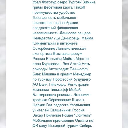
Урал
Фототур
озеро Тургояк
Зимние
грибы
Дебетовая карта
Tinkoff
преимущества
удобство
безопасность
мобильное
приложение
разнообразие
предложений
финансовая
независимость
Денисова пещера
Неандертальцы
Денисовцы
Майма
Комментарий в интернете
Оскорбление
Лингвистическая
экспертиза
Выставка-форум
Россия
Большая Майма
Мастер-
план
Куршевель
Эко Алтай Нить
природы
Автокредит
Тинькофф
Банк
Машина в кредит
Менеджер
по туризму
Профессия будущего
АО Банк Тинькофф
Регистрация
компании
Тинькофф Мобайл
Блокировщик рекламы
Экономия
трафика
Образование
Школы
Церкви
Год педагога
Увольнения
учителей
Священники
Россия
Захар Прилепин
Роман "Обитель"
Мобильное приложение
Оплата по
QR-коду
Въездной туризм
Сибирь