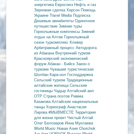
энергетика
Евросоюз
Нефть и газ
Зерновая сделка
Херсон
Помощь
Украине
Travel Media
Подписка
Дешевые авиабилеты
Одиночное
путешествие
Зимние туры
Горнолыжные комплексы
Зимний
отдых на Алтае
Горнолыжный
сезон
туркомплекс Клевер
Арбитражный процесс
Автодорога
из Абакана
Внутренний туризм
Красноярский экономический
форум
Абакан - Бийск
Закон о
туризме
Чувашия туристическая
Шолбан Кара-оол
Господдержка
Сельский туризм
Традиционные
алтайские жилища
Сельские
гостиницы
Чадыр
Алтайский аил
ОТР
Страна поэтов
Римма
Казакова
Алтайские национальные
танцы
Хореограф Анастасия
Лирова
#МЫВМЕСТЕ
Территория
для жизни
проект Чистый Алтай
Олег Белозеров
Инна Муклаева
World Music
Новая Азия
Chorchok
Альбом ЧОРЧОК
Russian World