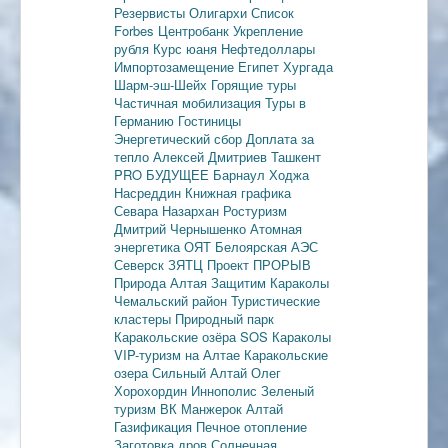
Резервисты
Олигархи
Список
Forbes
Центробанк
Укрепление
рубля
Курс юаня
Нефтедоллары
Импортозамещение
Египет
Хургада
Шарм-эш-Шейх
Горящие туры
Частичная мобилизация
Туры в
Германию
Гостиницы
Энергетический сбор
Доплата за
тепло
Алексей Дмитриев
Ташкент
PRO БУДУЩЕЕ
Барнаул
Ходжа
Насреддин
Книжная графика
Севара Назархан
Ростуризм
Дмитрий Чернышенко
Атомная
энергетика
ОЯТ
Белоярская АЭС
Северск
ЗЯТЦ
Проект ПРОРЫВ
Природа Алтая
Защитим Караколы
Чемальский район
Туристические
кластеры
Природный парк
Каракольские озёра
SOS Караколы
VIP-туризм на Алтае
Каракольские
озера
Сильный Алтай
Олег
Хорохордин
Иннополис
Зеленый
туризм
ВК Манжерок
Алтай
Газификация
Печное отопление
Заготовка дров
Солнечная