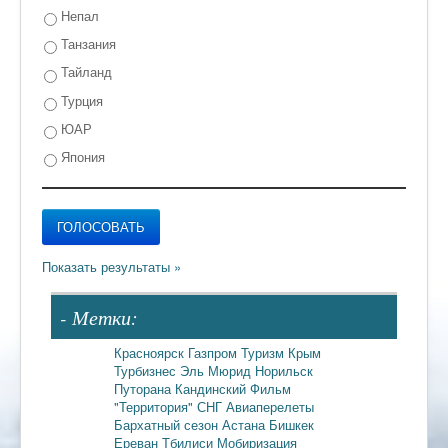
Непал
Танзания
Тайланд
Турция
ЮАР
Япония
- Метки:
Красноярск
Газпром
Туризм
Крым
Турбизнес
Эль Мюрид
Норильск
Путорана
Кандинский
Фильм
"Территория"
СНГ
Авиаперелеты
Бархатный сезон
Астана
Бишкек
Ереван
Тбилиси
Мобиризация