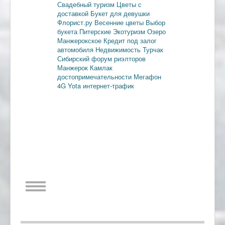
Свадебный туризм
Цветы с
доставкой
Букет для девушки
Флорист.ру
Весенние цветы
Выбор
букета
Питерские
Экотуризм
Озеро
Манжерокское
Кредит под залог
автомобиля
Недвижимость
Турчак
Сибирский форум риэлторов
Манжерок
Камлак
достопримечательности
Мегафон
4G
Yota
интернет-трафик