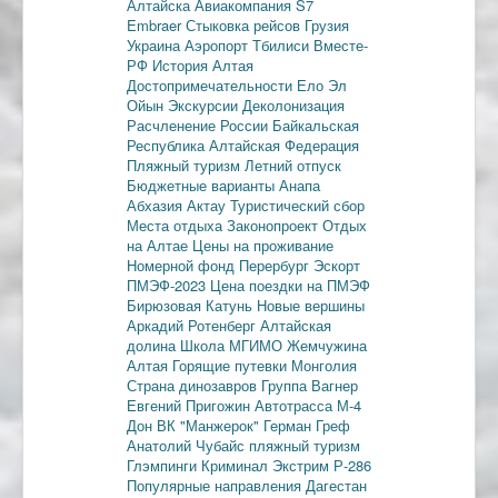
Алтайска
Авиакомпания S7
Embraer
Стыковка рейсов
Грузия
Украина
Аэропорт Тбилиси
Вместе-
РФ
История Алтая
Достопримечательности
Ело
Эл
Ойын
Экскурсии
Деколонизация
Расчленение России
Байкальская
Республика
Алтайская Федерация
Пляжный туризм
Летний отпуск
Бюджетные варианты
Анапа
Абхазия
Актау
Туристический сбор
Места отдыха
Законопроект
Отдых
на Алтае
Цены на проживание
Номерной фонд
Перербург
Эскорт
ПМЭФ-2023
Цена поездки на ПМЭФ
Бирюзовая Катунь
Новые вершины
Аркадий Ротенберг
Алтайская
долина
Школа МГИМО
Жемчужина
Алтая
Горящие путевки
Монголия
Страна динозавров
Группа Вагнер
Евгений Пригожин
Автотрасса М-4
Дон
ВК "Манжерок"
Герман Греф
Анатолий Чубайс
пляжный туризм
Глэмпинги
Криминал
Экстрим
Р-286
Популярные направления
Дагестан