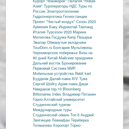
Курорт "Манжерок"
Пелагея
"Новая
Азия"
Туроператоры
НДС
Туры по
России
Электроотопление
Гидроэнергетика
Гелиостанции
Проект "Чистый воздух"
Сезон 2023
Армения
Баку
Индокитай
Таиланд
Италия
Турсезон 2023
Марина
Мелихова
Госдума
Кипр
Пазырык
Эвалар
Обманутые вкладчики
TourDom.ru
Болгария
Мультивизы
Черноморское побережье
Виза на
90 дней
Китай
Майские праздники
Дальний восток
Бронирование
Первомай
Система МИР
Мобильные устройства
Rebit kart
Буддизм
Далай-лама XIV
Тува
Сергей Шойгу
Арам-лама
Даши
Намдаков
top-10
Bloomberg
Billionaires Index
Владимир Потанин
Горно-Алтайский университет
Студенческий туризм
Международные туры
Студенческий обмен
Топ-5
Андрей
Звягинцев
Левиафан
Териберка
Толмачево
Аэропорт Горно-