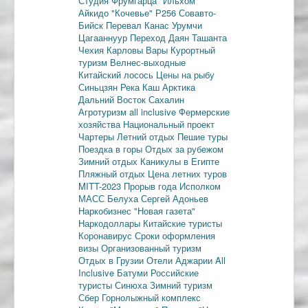
Студия Фрумгарца
"Ильхом"
Айкидо
"Кочевье"
Р256
Совавто-
Бийск
Перевал Канас
Урумчи
Цагааннуур
Переход Даян
Ташанта
Чехия
Карловы Вары
Курортный
туризм
Велнес-выходные
Китайский лосось
Цены на рыбу
Синьцзян
Река Каш
Арктика
Дальний Восток
Сахалин
Агротуризм
all inclusive
Фермерские
хозяйства
Национальный проект
Чартеры
Летний отдых
Пешие туры
Поездка в горы
Отдых за рубежом
Зимний отдых
Каникулы в Египте
Пляжный отдых
Цена летних туров
MITT-2023
Прорыв года
Исполком
МАСС
Белуха
Сергей Адоньев
Наркобизнес
"Новая газета"
Наркодоллары
Китайские туристы
Коронавирус
Сроки оформления
визы
Организованный туризм
Отдых в Грузии
Отели Аджарии
All
Inclusive
Батуми
Российские
туристы
Синюха
Зимний туризм
Сбер
Горнолыжный комплекс