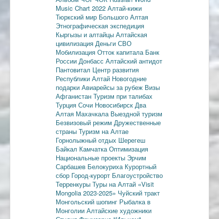
Music Chart 2022
Алтай-кижи
Тюркский мир Большого Алтая
Этнографическая экспедиция
Кыргызы и алтайцы
Алтайская
цивилизация
Деньги
СВО
Мобилизация
Отток капитала
Банк
России
Донбасс
Алтайский антидот
Пантовитал
Центр развития
Республики Алтай
Новогодние
подарки
Авиарейсы за рубеж
Визы
Афганистан
Туризм при талибах
Турция
Сочи
Новосибирск
Два
Алтая
Махачкала
Выездной туризм
Безвизовый режим
Дружественные
страны
Туризм на Алтае
Горнолыжный отдых
Шерегеш
Байкал
Камчатка
Оптимизация
Национальные проекты
Эрчим
Сарбашев
Белокуриха
Курортный
сбор
Город-курорт
Благоустройство
Терренкуры
Туры на Алтай
«Visit
Mongolia 2023-2025»
Чуйский тракт
Монгольский шопинг
Рыбалка в
Монголии
Алтайские художники