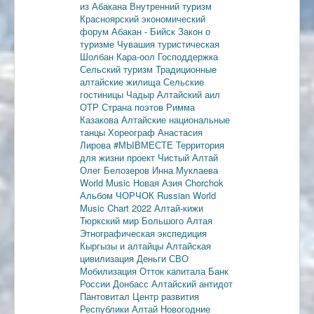
из Абакана
Внутренний туризм
Красноярский экономический
форум
Абакан - Бийск
Закон о
туризме
Чувашия туристическая
Шолбан Кара-оол
Господдержка
Сельский туризм
Традиционные
алтайские жилища
Сельские
гостиницы
Чадыр
Алтайский аил
ОТР
Страна поэтов
Римма
Казакова
Алтайские национальные
танцы
Хореограф Анастасия
Лирова
#МЫВМЕСТЕ
Территория
для жизни
проект Чистый Алтай
Олег Белозеров
Инна Муклаева
World Music
Новая Азия
Chorchok
Альбом ЧОРЧОК
Russian World
Music Chart 2022
Алтай-кижи
Тюркский мир Большого Алтая
Этнографическая экспедиция
Кыргызы и алтайцы
Алтайская
цивилизация
Деньги
СВО
Мобилизация
Отток капитала
Банк
России
Донбасс
Алтайский антидот
Пантовитал
Центр развития
Республики Алтай
Новогодние