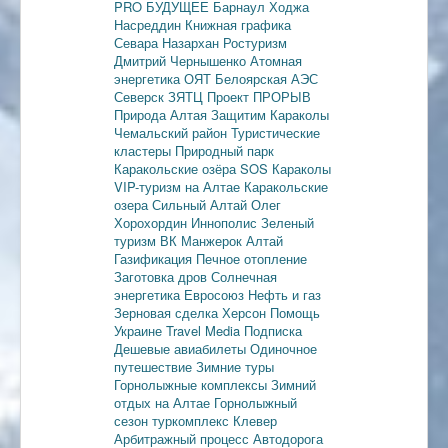
PRO БУДУЩЕЕ
Барнаул
Ходжа
Насреддин
Книжная графика
Севара Назархан
Ростуризм
Дмитрий Чернышенко
Атомная
энергетика
ОЯТ
Белоярская АЭС
Северск
ЗЯТЦ
Проект ПРОРЫВ
Природа Алтая
Защитим Караколы
Чемальский район
Туристические
кластеры
Природный парк
Каракольские озёра
SOS Караколы
VIP-туризм на Алтае
Каракольские
озера
Сильный Алтай
Олег
Хорохордин
Иннополис
Зеленый
туризм
ВК Манжерок
Алтай
Газификация
Печное отопление
Заготовка дров
Солнечная
энергетика
Евросоюз
Нефть и газ
Зерновая сделка
Херсон
Помощь
Украине
Travel Media
Подписка
Дешевые авиабилеты
Одиночное
путешествие
Зимние туры
Горнолыжные комплексы
Зимний
отдых на Алтае
Горнолыжный
сезон
туркомплекс Клевер
Арбитражный процесс
Автодорога