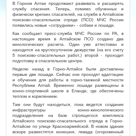
В Горном Алтае продолжают развивать и расширять
службу спасения. Теперь, помимо обученных и
физически крепких спасателей, на службе в Алтайском
поисково-спасательном отряде (ПСО) МЧС России
появились новые «сотрудники» - собаки и лошади.
Как сообщает пресс-служба МЧС России по РА, в
настоящее время в Алтайском ПСО создано два
кинологических расчета. Один уже аттестован и
находится на круглосуточном дежурстве (на его счету
5 поисково-спасательных работ,) второй - проходит
подготовку в спасательном центре.
Неделю назад в Горно-Алтайск были доставлены
первые две лошади. Сейчас они проходят адаптацию
и обучение для работы в горно-таежной местности
Республики Алтай. Временно лошади размещены в
конно-спортивной школе в Еланде, где обеспечены
теплом и кормлением.
Там они будут находиться, пока ведется создание
инфраструктуры конно-кинологического
подразделения на базе строящегося комплекса
Алтайского поисково-спасательного отряда в Горно-
Алтайске по улице Красноармейской. В новом здании
вскоре разместятся конюшня, левада (огороженный