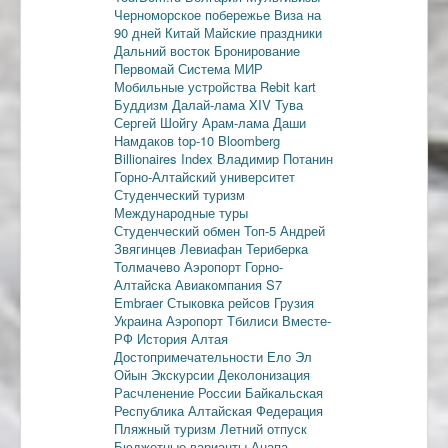
Черноморское побережье
Виза на
90 дней
Китай
Майские праздники
Дальний восток
Бронирование
Первомай
Система МИР
Мобильные устройства
Rebit kart
Буддизм
Далай-лама XIV
Тува
Сергей Шойгу
Арам-лама
Даши
Намдаков
top-10
Bloomberg
Billionaires Index
Владимир Потанин
Горно-Алтайский университет
Студенческий туризм
Международные туры
Студенческий обмен
Топ-5
Андрей
Звягинцев
Левиафан
Териберка
Толмачево
Аэропорт Горно-
Алтайска
Авиакомпания S7
Embraer
Стыковка рейсов
Грузия
Украина
Аэропорт Тбилиси
Вместе-
РФ
История Алтая
Достопримечательности
Ело
Эл
Ойын
Экскурсии
Деколонизация
Расчленение России
Байкальская
Республика
Алтайская Федерация
Пляжный туризм
Летний отпуск
Бюджетные варианты
Анапа