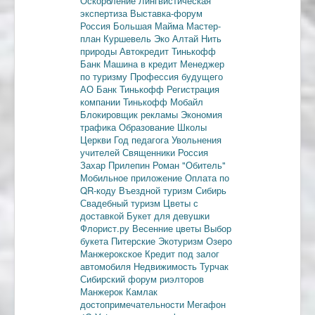
Оскорбление
Лингвистическая
экспертиза
Выставка-форум
Россия
Большая Майма
Мастер-
план
Куршевель
Эко Алтай Нить
природы
Автокредит
Тинькофф
Банк
Машина в кредит
Менеджер
по туризму
Профессия будущего
АО Банк Тинькофф
Регистрация
компании
Тинькофф Мобайл
Блокировщик рекламы
Экономия
трафика
Образование
Школы
Церкви
Год педагога
Увольнения
учителей
Священники
Россия
Захар Прилепин
Роман "Обитель"
Мобильное приложение
Оплата по
QR-коду
Въездной туризм
Сибирь
Свадебный туризм
Цветы с
доставкой
Букет для девушки
Флорист.ру
Весенние цветы
Выбор
букета
Питерские
Экотуризм
Озеро
Манжерокское
Кредит под залог
автомобиля
Недвижимость
Турчак
Сибирский форум риэлторов
Манжерок
Камлак
достопримечательности
Мегафон