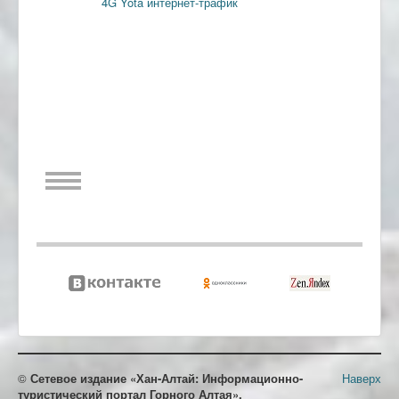
4G
Yota
интернет-трафик
©
Сетевое издание «Хан-Алтай: Информационно-
Наверх
туристический портал Горного Алтая».