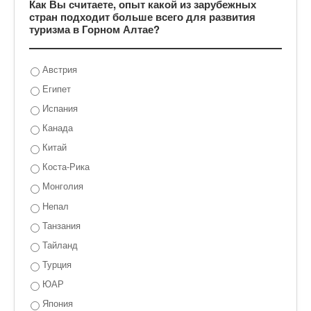
Как Вы считаете, опыт какой из зарубежных
стран подходит больше всего для развития
туризма в Горном Алтае?
Австрия
Египет
Испания
Канада
Китай
Коста-Рика
Монголия
Непал
Танзания
Тайланд
Турция
ЮАР
Япония