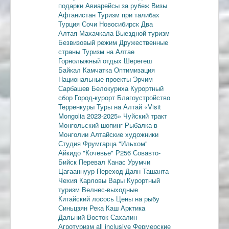
подарки
Авиарейсы за рубеж
Визы
Афганистан
Туризм при талибах
Турция
Сочи
Новосибирск
Два
Алтая
Махачкала
Выездной туризм
Безвизовый режим
Дружественные
страны
Туризм на Алтае
Горнолыжный отдых
Шерегеш
Байкал
Камчатка
Оптимизация
Национальные проекты
Эрчим
Сарбашев
Белокуриха
Курортный
сбор
Город-курорт
Благоустройство
Терренкуры
Туры на Алтай
«Visit
Mongolia 2023-2025»
Чуйский тракт
Монгольский шопинг
Рыбалка в
Монголии
Алтайские художники
Студия Фрумгарца
"Ильхом"
Айкидо
"Кочевье"
Р256
Совавто-
Бийск
Перевал Канас
Урумчи
Цагааннуур
Переход Даян
Ташанта
Чехия
Карловы Вары
Курортный
туризм
Велнес-выходные
Китайский лосось
Цены на рыбу
Синьцзян
Река Каш
Арктика
Дальний Восток
Сахалин
Агротуризм
all inclusive
Фермерские