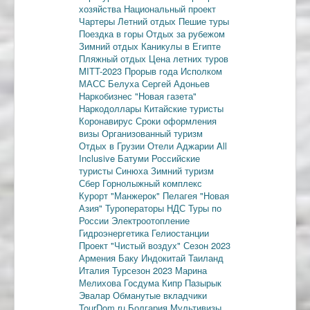
хозяйства
Национальный проект
Чартеры
Летний отдых
Пешие туры
Поездка в горы
Отдых за рубежом
Зимний отдых
Каникулы в Египте
Пляжный отдых
Цена летних туров
MITT-2023
Прорыв года
Исполком
МАСС
Белуха
Сергей Адоньев
Наркобизнес
"Новая газета"
Наркодоллары
Китайские туристы
Коронавирус
Сроки оформления
визы
Организованный туризм
Отдых в Грузии
Отели Аджарии
All
Inclusive
Батуми
Российские
туристы
Синюха
Зимний туризм
Сбер
Горнолыжный комплекс
Курорт "Манжерок"
Пелагея
"Новая
Азия"
Туроператоры
НДС
Туры по
России
Электроотопление
Гидроэнергетика
Гелиостанции
Проект "Чистый воздух"
Сезон 2023
Армения
Баку
Индокитай
Таиланд
Италия
Турсезон 2023
Марина
Мелихова
Госдума
Кипр
Пазырык
Эвалар
Обманутые вкладчики
TourDom.ru
Болгария
Мультивизы