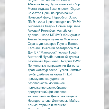
Абхазия
Актау
Туристический сбор
Места отдыха
Законопроект
Отдых
на Алтае
Цены на проживание
Номерной фонд
Перербург
Эскорт
ПМЭФ-2023
Цена поездки на ПМЭФ
Бирюзовая Катунь
Новые вершины
Аркадий Ротенберг
Алтайская
долина
Школа МГИМО
Жемчужина
Алтая
Горящие путевки
Монголия
Страна динозавров
Группа Вагнер
Евгений Пригожин
Автотрасса М-4
Дон
ВК "Манжерок"
Герман Греф
Анатолий Чубайс
пляжный туризм
Глэмпинги
Криминал
Экстрим
Р-286
Популярные направления
Дагестан
Урал
Фототур
озеро Тургояк
Зимние
грибы
Дебетовая карта
Tinkoff
преимущества
удобство
безопасность
мобильное
приложение
разнообразие
предложений
финансовая
независимость
Денисова пещера
Неандертальцы
Денисовцы
Майма
Комментарий в интернете