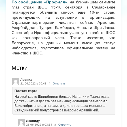
По сообщению «Профиля»
, на ближайшем саммите
глав стран ШОС 15-16 сентября в Самарканде
планируется объявить список еще 10-ти стран,
претендующих на вступление в организацию.
Странами-партнерами числятся сейчас Армения,
Азербайджан, Турция, Камбоджа, Непал и Шри-Ланка.
С сентября Иран официально участвует в работе ШОС
как полноправный член. Также известно, что
Белоруссия, на данный момент имеющая статус
наблюдателя, подготовила официальную заявку на
членство в ШОС.
Метки
Леонид
21.06.2022 в 05:43
#
Ответить
Плохая карта
На этой карте Шпицберген больше Испании и Таиланда, а
должен быть в десять раз меньше; Исландия размером с
Великобританию, а на самом деле в три раза меньше, а
Скандинавский полуостров размером с Аравийский.
Леониду
23.06.2022 в 03:14
#
Ответить