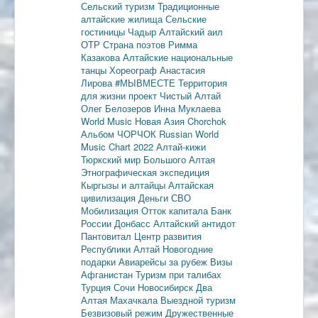
Сельский туризм
Традиционные
алтайские жилища
Сельские
гостиницы
Чадыр
Алтайский аил
ОТР
Страна поэтов
Римма
Казакова
Алтайские национальные
танцы
Хореограф Анастасия
Лирова
#МЫВМЕСТЕ
Территория
для жизни
проект Чистый Алтай
Олег Белозеров
Инна Муклаева
World Music
Новая Азия
Chorchok
Альбом ЧОРЧОК
Russian World
Music Chart 2022
Алтай-кижи
Тюркский мир Большого Алтая
Этнографическая экспедиция
Кыргызы и алтайцы
Алтайская
цивилизация
Деньги
СВО
Мобилизация
Отток капитала
Банк
России
Донбасс
Алтайский антидот
Пантовитал
Центр развития
Республики Алтай
Новогодние
подарки
Авиарейсы за рубеж
Визы
Афганистан
Туризм при талибах
Турция
Сочи
Новосибирск
Два
Алтая
Махачкала
Выездной туризм
Безвизовый режим
Дружественные