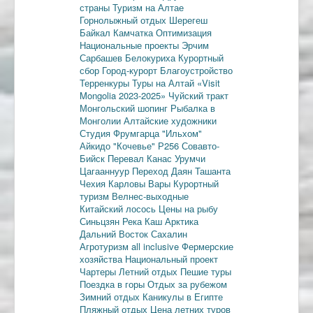
страны
Туризм на Алтае
Горнолыжный отдых
Шерегеш
Байкал
Камчатка
Оптимизация
Национальные проекты
Эрчим
Сарбашев
Белокуриха
Курортный
сбор
Город-курорт
Благоустройство
Терренкуры
Туры на Алтай
«Visit
Mongolia 2023-2025»
Чуйский тракт
Монгольский шопинг
Рыбалка в
Монголии
Алтайские художники
Студия Фрумгарца
"Ильхом"
Айкидо
"Кочевье"
Р256
Совавто-
Бийск
Перевал Канас
Урумчи
Цагааннуур
Переход Даян
Ташанта
Чехия
Карловы Вары
Курортный
туризм
Велнес-выходные
Китайский лосось
Цены на рыбу
Синьцзян
Река Каш
Арктика
Дальний Восток
Сахалин
Агротуризм
all inclusive
Фермерские
хозяйства
Национальный проект
Чартеры
Летний отдых
Пешие туры
Поездка в горы
Отдых за рубежом
Зимний отдых
Каникулы в Египте
Пляжный отдых
Цена летних туров