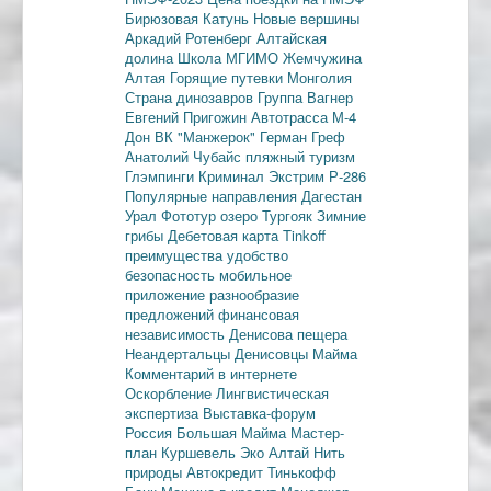
Бирюзовая Катунь
Новые вершины
Аркадий Ротенберг
Алтайская
долина
Школа МГИМО
Жемчужина
Алтая
Горящие путевки
Монголия
Страна динозавров
Группа Вагнер
Евгений Пригожин
Автотрасса М-4
Дон
ВК "Манжерок"
Герман Греф
Анатолий Чубайс
пляжный туризм
Глэмпинги
Криминал
Экстрим
Р-286
Популярные направления
Дагестан
Урал
Фототур
озеро Тургояк
Зимние
грибы
Дебетовая карта
Tinkoff
преимущества
удобство
безопасность
мобильное
приложение
разнообразие
предложений
финансовая
независимость
Денисова пещера
Неандертальцы
Денисовцы
Майма
Комментарий в интернете
Оскорбление
Лингвистическая
экспертиза
Выставка-форум
Россия
Большая Майма
Мастер-
план
Куршевель
Эко Алтай Нить
природы
Автокредит
Тинькофф