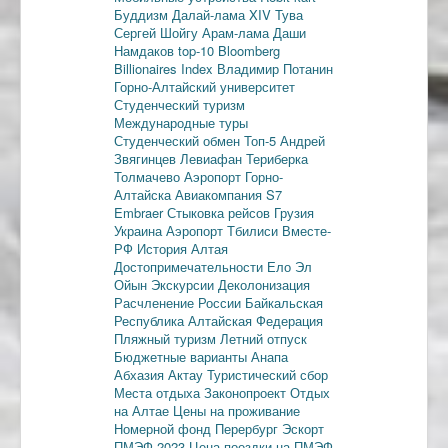
Буддизм
Далай-лама XIV
Тува
Сергей Шойгу
Арам-лама
Даши
Намдаков
top-10
Bloomberg
Billionaires Index
Владимир Потанин
Горно-Алтайский университет
Студенческий туризм
Международные туры
Студенческий обмен
Топ-5
Андрей
Звягинцев
Левиафан
Териберка
Толмачево
Аэропорт Горно-
Алтайска
Авиакомпания S7
Embraer
Стыковка рейсов
Грузия
Украина
Аэропорт Тбилиси
Вместе-
РФ
История Алтая
Достопримечательности
Ело
Эл
Ойын
Экскурсии
Деколонизация
Расчленение России
Байкальская
Республика
Алтайская Федерация
Пляжный туризм
Летний отпуск
Бюджетные варианты
Анапа
Абхазия
Актау
Туристический сбор
Места отдыха
Законопроект
Отдых
на Алтае
Цены на проживание
Номерной фонд
Перербург
Эскорт
ПМЭФ-2023
Цена поездки на ПМЭФ