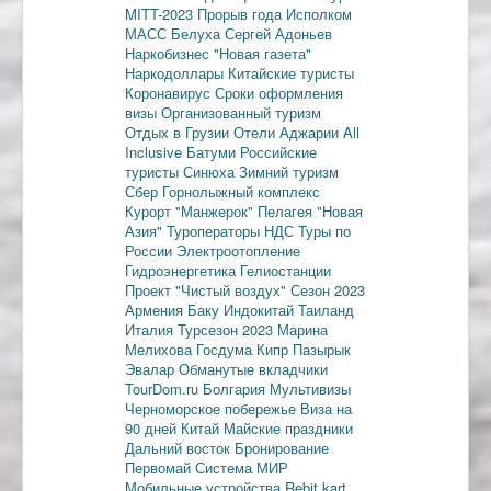
MITT-2023
Прорыв года
Исполком
МАСС
Белуха
Сергей Адоньев
Наркобизнес
"Новая газета"
Наркодоллары
Китайские туристы
Коронавирус
Сроки оформления
визы
Организованный туризм
Отдых в Грузии
Отели Аджарии
All
Inclusive
Батуми
Российские
туристы
Синюха
Зимний туризм
Сбер
Горнолыжный комплекс
Курорт "Манжерок"
Пелагея
"Новая
Азия"
Туроператоры
НДС
Туры по
России
Электроотопление
Гидроэнергетика
Гелиостанции
Проект "Чистый воздух"
Сезон 2023
Армения
Баку
Индокитай
Таиланд
Италия
Турсезон 2023
Марина
Мелихова
Госдума
Кипр
Пазырык
Эвалар
Обманутые вкладчики
TourDom.ru
Болгария
Мультивизы
Черноморское побережье
Виза на
90 дней
Китай
Майские праздники
Дальний восток
Бронирование
Первомай
Система МИР
Мобильные устройства
Rebit kart