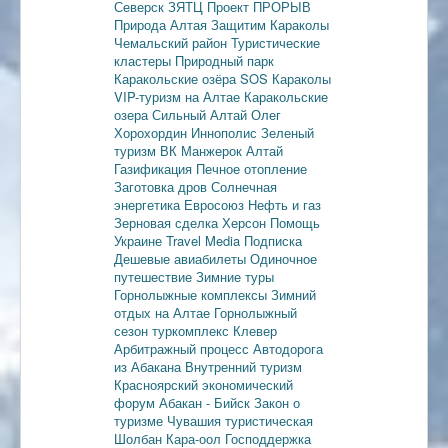
Северск
ЗЯТЦ
Проект ПРОРЫВ
Природа Алтая
Защитим Караколы
Чемальский район
Туристические
кластеры
Природный парк
Каракольские озёра
SOS Караколы
VIP-туризм на Алтае
Каракольские
озера
Сильный Алтай
Олег
Хорохордин
Иннополис
Зеленый
туризм
ВК Манжерок
Алтай
Газификация
Печное отопление
Заготовка дров
Солнечная
энергетика
Евросоюз
Нефть и газ
Зерновая сделка
Херсон
Помощь
Украине
Travel Media
Подписка
Дешевые авиабилеты
Одиночное
путешествие
Зимние туры
Горнолыжные комплексы
Зимний
отдых на Алтае
Горнолыжный
сезон
туркомплекс Клевер
Арбитражный процесс
Автодорога
из Абакана
Внутренний туризм
Красноярский экономический
форум
Абакан - Бийск
Закон о
туризме
Чувашия туристическая
Шолбан Кара-оол
Господдержка