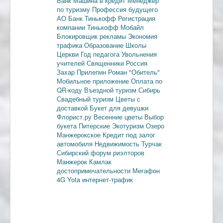
Банк
Машина в кредит
Менеджер
по туризму
Профессия будущего
АО Банк Тинькофф
Регистрация
компании
Тинькофф Мобайл
Блокировщик рекламы
Экономия
трафика
Образование
Школы
Церкви
Год педагога
Увольнения
учителей
Священники
Россия
Захар Прилепин
Роман "Обитель"
Мобильное приложение
Оплата по
QR-коду
Въездной туризм
Сибирь
Свадебный туризм
Цветы с
доставкой
Букет для девушки
Флорист.ру
Весенние цветы
Выбор
букета
Питерские
Экотуризм
Озеро
Манжерокское
Кредит под залог
автомобиля
Недвижимость
Турчак
Сибирский форум риэлторов
Манжерок
Камлак
достопримечательности
Мегафон
4G
Yota
интернет-трафик