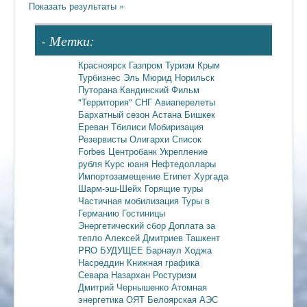
- Метки:
Красноярск
Газпром
Туризм
Крым
Турбизнес
Эль Мюрид
Норильск
Путорана
Кандинский
Фильм
"Территория"
СНГ
Авиаперелеты
Бархатный сезон
Астана
Бишкек
Ереван
Тбилиси
Мобиризация
Резервисты
Олигархи
Список
Forbes
Центробанк
Укрепление
рубля
Курс юаня
Нефтедоллары
Импортозамещение
Египет
Хургада
Шарм-эш-Шейх
Горящие туры
Частичная мобилизация
Туры в
Германию
Гостиницы
Энергетический сбор
Доплата за
тепло
Алексей Дмитриев
Ташкент
PRO БУДУЩЕЕ
Барнаул
Ходжа
Насреддин
Книжная графика
Севара Назархан
Ростуризм
Дмитрий Чернышенко
Атомная
энергетика
ОЯТ
Белоярская АЭС