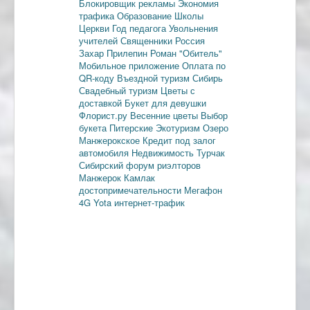
Блокировщик рекламы
Экономия
трафика
Образование
Школы
Церкви
Год педагога
Увольнения
учителей
Священники
Россия
Захар Прилепин
Роман "Обитель"
Мобильное приложение
Оплата по
QR-коду
Въездной туризм
Сибирь
Свадебный туризм
Цветы с
доставкой
Букет для девушки
Флорист.ру
Весенние цветы
Выбор
букета
Питерские
Экотуризм
Озеро
Манжерокское
Кредит под залог
автомобиля
Недвижимость
Турчак
Сибирский форум риэлторов
Манжерок
Камлак
достопримечательности
Мегафон
4G
Yota
интернет-трафик