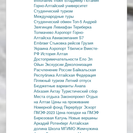
Billionaires Index
Владимир Потанин
Горно-Алтайский университет
Студенческий туризм
Международные туры
Студенческий обмен
Топ-5
Андрей
Звягинцев
Левиафан
Териберка
Толмачево
Аэропорт Горно-
Алтайска
Авиакомпания S7
Embraer
Стыковка рейсов
Грузия
Украина
Аэропорт Тбилиси
Вместе-
РФ
История Алтая
Достопримечательности
Ело
Эл
Ойын
Экскурсии
Деколонизация
Расчленение России
Байкальская
Республика
Алтайская Федерация
Пляжный туризм
Летний отпуск
Бюджетные варианты
Анапа
Абхазия
Актау
Туристический сбор
Места отдыха
Законопроект
Отдых
на Алтае
Цены на проживание
Номерной фонд
Перербург
Эскорт
ПМЭФ-2023
Цена поездки на ПМЭФ
Бирюзовая Катунь
Новые вершины
Аркадий Ротенберг
Алтайская
долина
Школа МГИМО
Жемчужина