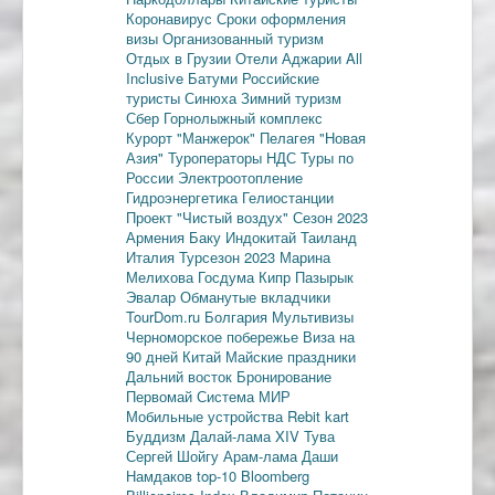
Коронавирус
Сроки оформления
визы
Организованный туризм
Отдых в Грузии
Отели Аджарии
All
Inclusive
Батуми
Российские
туристы
Синюха
Зимний туризм
Сбер
Горнолыжный комплекс
Курорт "Манжерок"
Пелагея
"Новая
Азия"
Туроператоры
НДС
Туры по
России
Электроотопление
Гидроэнергетика
Гелиостанции
Проект "Чистый воздух"
Сезон 2023
Армения
Баку
Индокитай
Таиланд
Италия
Турсезон 2023
Марина
Мелихова
Госдума
Кипр
Пазырык
Эвалар
Обманутые вкладчики
TourDom.ru
Болгария
Мультивизы
Черноморское побережье
Виза на
90 дней
Китай
Майские праздники
Дальний восток
Бронирование
Первомай
Система МИР
Мобильные устройства
Rebit kart
Буддизм
Далай-лама XIV
Тува
Сергей Шойгу
Арам-лама
Даши
Намдаков
top-10
Bloomberg