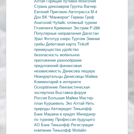
Алтая
Горящие путевки
Монголия
Страна динозавров
Группа Вагнер
Евгений Пригожин
Автотрасса М-4
Дон
ВК "Манжерок"
Герман Греф
Анатолий Чубайс
пляжный туризм
Глэмпинги
Криминал
Экстрим
Р-286
Популярные направления
Дагестан
Урал
Фототур
озеро Тургояк
Зимние
грибы
Дебетовая карта
Tinkoff
преимущества
удобство
безопасность
мобильное
приложение
разнообразие
предложений
финансовая
независимость
Денисова пещера
Неандертальцы
Денисовцы
Майма
Комментарий в интернете
Оскорбление
Лингвистическая
экспертиза
Выставка-форум
Россия
Большая Майма
Мастер-
план
Куршевель
Эко Алтай Нить
природы
Автокредит
Тинькофф
Банк
Машина в кредит
Менеджер
по туризму
Профессия будущего
АО Банк Тинькофф
Регистрация
компании
Тинькофф Мобайл