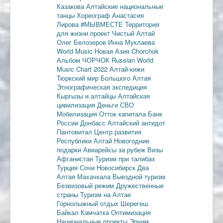
Казакова
Алтайские национальные
танцы
Хореограф Анастасия
Лирова
#МЫВМЕСТЕ
Территория
для жизни
проект Чистый Алтай
Олег Белозеров
Инна Муклаева
World Music
Новая Азия
Chorchok
Альбом ЧОРЧОК
Russian World
Music Chart 2022
Алтай-кижи
Тюркский мир Большого Алтая
Этнографическая экспедиция
Кыргызы и алтайцы
Алтайская
цивилизация
Деньги
СВО
Мобилизация
Отток капитала
Банк
России
Донбасс
Алтайский антидот
Пантовитал
Центр развития
Республики Алтай
Новогодние
подарки
Авиарейсы за рубеж
Визы
Афганистан
Туризм при талибах
Турция
Сочи
Новосибирск
Два
Алтая
Махачкала
Выездной туризм
Безвизовый режим
Дружественные
страны
Туризм на Алтае
Горнолыжный отдых
Шерегеш
Байкал
Камчатка
Оптимизация
Национальные проекты
Эрчим