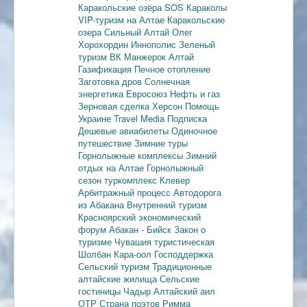
Каракольские озёра
SOS Караколы
VIP-туризм на Алтае
Каракольские
озера
Сильный Алтай
Олег
Хорохордин
Иннополис
Зеленый
туризм
ВК Манжерок
Алтай
Газификация
Печное отопление
Заготовка дров
Солнечная
энергетика
Евросоюз
Нефть и газ
Зерновая сделка
Херсон
Помощь
Украине
Travel Media
Подписка
Дешевые авиабилеты
Одиночное
путешествие
Зимние туры
Горнолыжные комплексы
Зимний
отдых на Алтае
Горнолыжный
сезон
туркомплекс Клевер
Арбитражный процесс
Автодорога
из Абакана
Внутренний туризм
Красноярский экономический
форум
Абакан - Бийск
Закон о
туризме
Чувашия туристическая
Шолбан Кара-оол
Господдержка
Сельский туризм
Традиционные
алтайские жилища
Сельские
гостиницы
Чадыр
Алтайский аил
ОТР
Страна поэтов
Римма