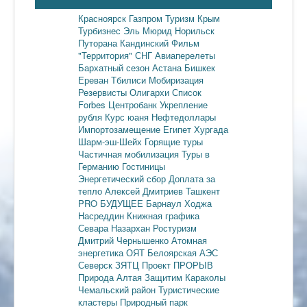
Красноярск
Газпром
Туризм
Крым
Турбизнес
Эль Мюрид
Норильск
Путорана
Кандинский
Фильм
"Территория"
СНГ
Авиаперелеты
Бархатный сезон
Астана
Бишкек
Ереван
Тбилиси
Мобиризация
Резервисты
Олигархи
Список
Forbes
Центробанк
Укрепление
рубля
Курс юаня
Нефтедоллары
Импортозамещение
Египет
Хургада
Шарм-эш-Шейх
Горящие туры
Частичная мобилизация
Туры в
Германию
Гостиницы
Энергетический сбор
Доплата за
тепло
Алексей Дмитриев
Ташкент
PRO БУДУЩЕЕ
Барнаул
Ходжа
Насреддин
Книжная графика
Севара Назархан
Ростуризм
Дмитрий Чернышенко
Атомная
энергетика
ОЯТ
Белоярская АЭС
Северск
ЗЯТЦ
Проект ПРОРЫВ
Природа Алтая
Защитим Караколы
Чемальский район
Туристические
кластеры
Природный парк