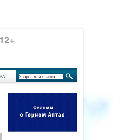
12+
РА