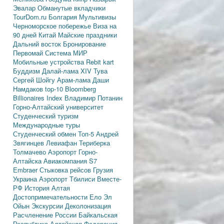
Эвалар
Обманутые вкладчики
TourDom.ru
Болгария
Мультивизы
Черноморское побережье
Виза на
90 дней
Китай
Майские праздники
Дальний восток
Бронирование
Первомай
Система МИР
Мобильные устройства
Rebit kart
Буддизм
Далай-лама XIV
Тува
Сергей Шойгу
Арам-лама
Даши
Намдаков
top-10
Bloomberg
Billionaires Index
Владимир Потанин
Горно-Алтайский университет
Студенческий туризм
Международные туры
Студенческий обмен
Топ-5
Андрей
Звягинцев
Левиафан
Териберка
Толмачево
Аэропорт Горно-
Алтайска
Авиакомпания S7
Embraer
Стыковка рейсов
Грузия
Украина
Аэропорт Тбилиси
Вместе-
РФ
История Алтая
Достопримечательности
Ело
Эл
Ойын
Экскурсии
Деколонизация
Расчленение России
Байкальская
Республика
Алтайская Федерация