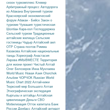
сезон
туркомплекс Клевер
Арбитражный процесс
Автодорога
из Абакана
Внутренний туризм
Красноярский экономический
форум
Абакан - Бийск
Закон о
туризме
Чувашия туристическая
Шолбан Кара-оол
Господдержка
Сельский туризм
Традиционные
алтайские жилища
Сельские
гостиницы
Чадыр
Алтайский аил
ОТР
Страна поэтов
Римма
Казакова
Алтайские национальные
танцы
Хореограф Анастасия
Лирова
#МЫВМЕСТЕ
Территория
для жизни
проект Чистый Алтай
Олег Белозеров
Инна Муклаева
World Music
Новая Азия
Chorchok
Альбом ЧОРЧОК
Russian World
Music Chart 2022
Алтай-кижи
Тюркский мир Большого Алтая
Этнографическая экспедиция
Кыргызы и алтайцы
Алтайская
цивилизация
Деньги
СВО
Мобилизация
Отток капитала
Банк
России
Донбасс
Алтайский антидот