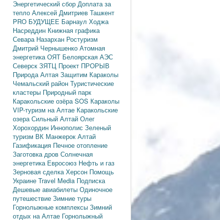
Энергетический сбор
Доплата за
тепло
Алексей Дмитриев
Ташкент
PRO БУДУЩЕЕ
Барнаул
Ходжа
Насреддин
Книжная графика
Севара Назархан
Ростуризм
Дмитрий Чернышенко
Атомная
энергетика
ОЯТ
Белоярская АЭС
Северск
ЗЯТЦ
Проект ПРОРЫВ
Природа Алтая
Защитим Караколы
Чемальский район
Туристические
кластеры
Природный парк
Каракольские озёра
SOS Караколы
VIP-туризм на Алтае
Каракольские
озера
Сильный Алтай
Олег
Хорохордин
Иннополис
Зеленый
туризм
ВК Манжерок
Алтай
Газификация
Печное отопление
Заготовка дров
Солнечная
энергетика
Евросоюз
Нефть и газ
Зерновая сделка
Херсон
Помощь
Украине
Travel Media
Подписка
Дешевые авиабилеты
Одиночное
путешествие
Зимние туры
Горнолыжные комплексы
Зимний
отдых на Алтае
Горнолыжный