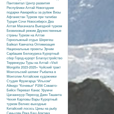
Пантовитал
Центр развития
Республики Алтай
Новогодние
подарки
Авиарейсы за рубеж
Визы
Афганистан
Туризм при талибах
Турция
Сочи
Новосибирск
Два
Алтая
Махачкала
Выездной туризм
Безвизовый режим
Дружественные
страны
Туризм на Алтае
Горнолыжный отдых
Шерегеш
Байкал
Камчатка
Оптимизация
Национальные проекты
Эрчим
Сарбашев
Белокуриха
Курортный
сбор
Город-курорт
Благоустройство
Терренкуры
Туры на Алтай
«Visit
Mongolia 2023-2025»
Чуйский тракт
Монгольский шопинг
Рыбалка в
Монголии
Алтайские художники
Студия Фрумгарца
"Ильхом"
Айкидо
"Кочевье"
Р256
Совавто-
Бийск
Перевал Канас
Урумчи
Цагааннуур
Переход Даян
Ташанта
Чехия
Карловы Вары
Курортный
туризм
Велнес-выходные
Китайский лосось
Цены на рыбу
Синьцзян
Река Каш
Арктика