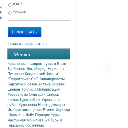
ЮАР
й
е
Япония
а
- Метки:
Красноярск
Газпром
Туризм
Крым
Турбизнес
Эль Мюрид
Норильск
Путорана
Кандинский
Фильм
"Территория"
СНГ
Авиаперелеты
Бархатный сезон
Астана
Бишкек
Ереван
Тбилиси
Мобиризация
Резервисты
Олигархи
Список
Forbes
Центробанк
Укрепление
рубля
Курс юаня
Нефтедоллары
Импортозамещение
Египет
Хургада
Шарм-эш-Шейх
Горящие туры
Частичная мобилизация
Туры в
Германию
Гостиницы