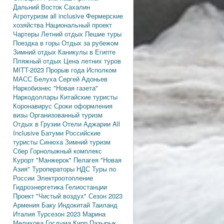
Дальний Восток
Сахалин
Агротуризм
all inclusive
Фермерские
хозяйства
Национальный проект
Чартеры
Летний отдых
Пешие туры
Поездка в горы
Отдых за рубежом
Зимний отдых
Каникулы в Египте
Пляжный отдых
Цена летних туров
MITT-2023
Прорыв года
Исполком
МАСС
Белуха
Сергей Адоньев
Наркобизнес
"Новая газета"
Наркодоллары
Китайские туристы
Коронавирус
Сроки оформления
визы
Организованный туризм
Отдых в Грузии
Отели Аджарии
All
Inclusive
Батуми
Российские
туристы
Синюха
Зимний туризм
Сбер
Горнолыжный комплекс
Курорт "Манжерок"
Пелагея
"Новая
Азия"
Туроператоры
НДС
Туры по
России
Электроотопление
Гидроэнергетика
Гелиостанции
Проект "Чистый воздух"
Сезон 2023
Армения
Баку
Индокитай
Таиланд
Италия
Турсезон 2023
Марина
Мелихова
Госдума
Кипр
Пазырык