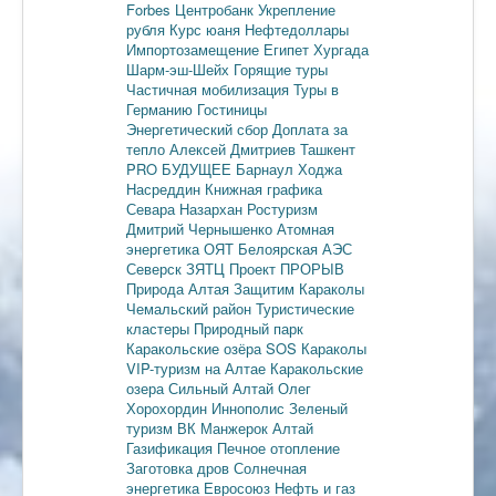
Forbes
Центробанк
Укрепление
рубля
Курс юаня
Нефтедоллары
Импортозамещение
Египет
Хургада
Шарм-эш-Шейх
Горящие туры
Частичная мобилизация
Туры в
Германию
Гостиницы
Энергетический сбор
Доплата за
тепло
Алексей Дмитриев
Ташкент
PRO БУДУЩЕЕ
Барнаул
Ходжа
Насреддин
Книжная графика
Севара Назархан
Ростуризм
Дмитрий Чернышенко
Атомная
энергетика
ОЯТ
Белоярская АЭС
Северск
ЗЯТЦ
Проект ПРОРЫВ
Природа Алтая
Защитим Караколы
Чемальский район
Туристические
кластеры
Природный парк
Каракольские озёра
SOS Караколы
VIP-туризм на Алтае
Каракольские
озера
Сильный Алтай
Олег
Хорохордин
Иннополис
Зеленый
туризм
ВК Манжерок
Алтай
Газификация
Печное отопление
Заготовка дров
Солнечная
энергетика
Евросоюз
Нефть и газ