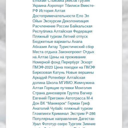
Embraer
Стыковка рейсов
Грузия
Украина
Аэропорт Тбилиси
Вместе-
РФ
История Алтая
Достопримечательности
Ело
Эл
Ойын
Экскурсии
Деколонизация
Расчленение России
Байкальская
Республика
Алтайская Федерация
Пляжный туризм
Летний отпуск
Бюджетные варианты
Анапа
Абхазия
Актау
Туристический сбор
Места отдыха
Законопроект
Отдых
на Алтае
Цены на проживание
Номерной фонд
Перербург
Эскорт
ПМЭФ-2023
Цена поездки на ПМЭФ
Бирюзовая Катунь
Новые вершины
Аркадий Ротенберг
Алтайская
долина
Школа МГИМО
Жемчужина
Алтая
Горящие путевки
Монголия
Страна динозавров
Группа Вагнер
Евгений Пригожин
Автотрасса М-4
Дон
ВК "Манжерок"
Герман Греф
Анатолий Чубайс
пляжный туризм
Глэмпинги
Криминал
Экстрим
Р-286
Популярные направления
Дагестан
Урал
Фототур
озеро Тургояк
Зимние