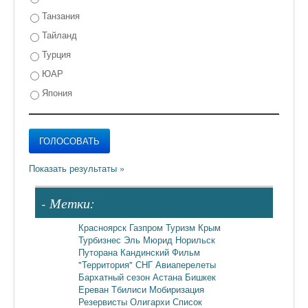
Танзания
Тайланд
Турция
ЮАР
Япония
- Метки:
Красноярск
Газпром
Туризм
Крым
Турбизнес
Эль Мюрид
Норильск
Путорана
Кандинский
Фильм
"Территория"
СНГ
Авиаперелеты
Бархатный сезон
Астана
Бишкек
Ереван
Тбилиси
Мобиризация
Резервисты
Олигархи
Список