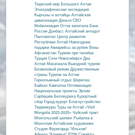
Тюркский мир Большого Алтая
Этнографическая экспедиция
Кыргызы и алтайцы
Алтайская
цивилизация
Деньги
СВО
Мобилизация
Отток капитала
Банк
России
Донбасс
Алтайский антидот
Пантовитал
Центр развития
Республики Алтай
Новогодние
подарки
Авиарейсы за рубеж
Визы
Афганистан
Туризм при талибах
Турция
Сочи
Новосибирск
Два
Алтая
Махачкала
Выездной туризм
Безвизовый режим
Дружественные
страны
Туризм на Алтае
Горнолыжный отдых
Шерегеш
Байкал
Камчатка
Оптимизация
Национальные проекты
Эрчим
Сарбашев
Белокуриха
Курортный
сбор
Город-курорт
Благоустройство
Терренкуры
Туры на Алтай
«Visit
Mongolia 2023-2025»
Чуйский тракт
Монгольский шопинг
Рыбалка в
Монголии
Алтайские художники
Студия Фрумгарца
"Ильхом"
Айкидо
"Кочевье"
Р256
Совавто-