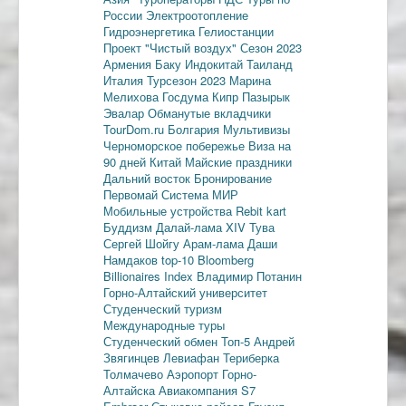
России
Электроотопление
Гидроэнергетика
Гелиостанции
Проект "Чистый воздух"
Сезон 2023
Армения
Баку
Индокитай
Таиланд
Италия
Турсезон 2023
Марина
Мелихова
Госдума
Кипр
Пазырык
Эвалар
Обманутые вкладчики
TourDom.ru
Болгария
Мультивизы
Черноморское побережье
Виза на
90 дней
Китай
Майские праздники
Дальний восток
Бронирование
Первомай
Система МИР
Мобильные устройства
Rebit kart
Буддизм
Далай-лама XIV
Тува
Сергей Шойгу
Арам-лама
Даши
Намдаков
top-10
Bloomberg
Billionaires Index
Владимир Потанин
Горно-Алтайский университет
Студенческий туризм
Международные туры
Студенческий обмен
Топ-5
Андрей
Звягинцев
Левиафан
Териберка
Толмачево
Аэропорт Горно-
Алтайска
Авиакомпания S7