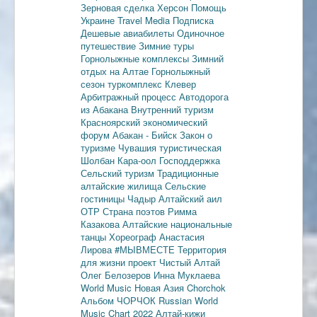
Зерновая сделка
Херсон
Помощь
Украине
Travel Media
Подписка
Дешевые авиабилеты
Одиночное
путешествие
Зимние туры
Горнолыжные комплексы
Зимний
отдых на Алтае
Горнолыжный
сезон
туркомплекс Клевер
Арбитражный процесс
Автодорога
из Абакана
Внутренний туризм
Красноярский экономический
форум
Абакан - Бийск
Закон о
туризме
Чувашия туристическая
Шолбан Кара-оол
Господдержка
Сельский туризм
Традиционные
алтайские жилища
Сельские
гостиницы
Чадыр
Алтайский аил
ОТР
Страна поэтов
Римма
Казакова
Алтайские национальные
танцы
Хореограф Анастасия
Лирова
#МЫВМЕСТЕ
Территория
для жизни
проект Чистый Алтай
Олег Белозеров
Инна Муклаева
World Music
Новая Азия
Chorchok
Альбом ЧОРЧОК
Russian World
Music Chart 2022
Алтай-кижи