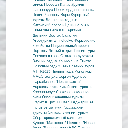
Бийск
Перевал Канас
Урумчи
Цагааннуур
Переход Даян
Ташанта
Чехия
Карловы Вары
Курортный
туризм
Велнес-выходные
Китайский лосось
Цены на рыбу
Синьцзян
Река Каш
Арктика
Дальний Восток
Сахалин
Агротуризм
all inclusive
Фермерские
хозяйства
Национальный проект
Чартеры
Летний отдых
Пешие туры
Поездка в горы
Отдых за рубежом
Зимний отдых
Каникулы в Египте
Пляжный отдых
Цена летних туров
MITT-2023
Прорыв года
Исполком
МАСС
Белуха
Сергей Адоньев
Наркобизнес
"Новая газета"
Наркодоллары
Китайские туристы
Коронавирус
Сроки оформления
визы
Организованный туризм
Отдых в Грузии
Отели Аджарии
All
Inclusive
Батуми
Российские
туристы
Синюха
Зимний туризм
Сбер
Горнолыжный комплекс
Курорт "Манжерок"
Пелагея
"Новая
Азия"
Туроператоры
НДС
Туры по