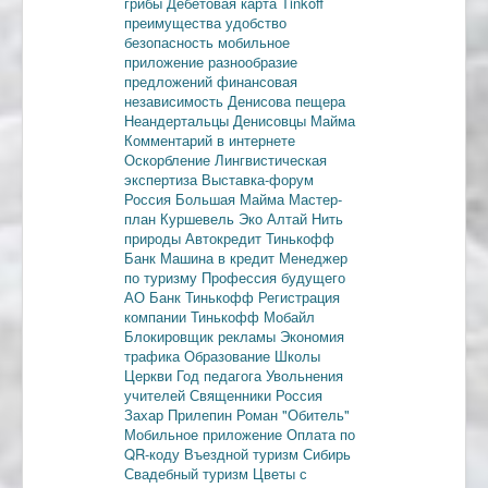
грибы
Дебетовая карта
Tinkoff
преимущества
удобство
безопасность
мобильное
приложение
разнообразие
предложений
финансовая
независимость
Денисова пещера
Неандертальцы
Денисовцы
Майма
Комментарий в интернете
Оскорбление
Лингвистическая
экспертиза
Выставка-форум
Россия
Большая Майма
Мастер-
план
Куршевель
Эко Алтай Нить
природы
Автокредит
Тинькофф
Банк
Машина в кредит
Менеджер
по туризму
Профессия будущего
АО Банк Тинькофф
Регистрация
компании
Тинькофф Мобайл
Блокировщик рекламы
Экономия
трафика
Образование
Школы
Церкви
Год педагога
Увольнения
учителей
Священники
Россия
Захар Прилепин
Роман "Обитель"
Мобильное приложение
Оплата по
QR-коду
Въездной туризм
Сибирь
Свадебный туризм
Цветы с